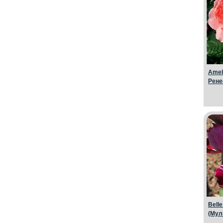
Amel
Рене
Bell
(Мул