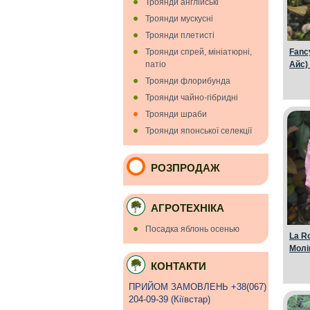
Троянди англійські
Троянди мускуснi
Троянди плетисті
Троянди спрей, мініатюрні,
Fanc
патіо
Айс)
Троянди флорибунда
Троянди чайно-гібридні
Троянди шраби
Троянди японської селекції
РОЗПРОДАЖ
АГРОТЕХНІКА
Посадка яблонь осенью
La R
Молі
КОНТАКТИ
ПРИЙОМ ЗАМОВЛЕНЬ +38(067)
204-09-39 (Кiївстар)