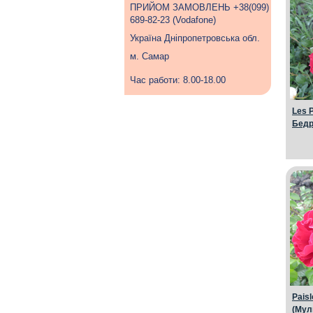
ПРИЙОМ ЗАМОВЛЕНЬ +38(099)
689-82-23 (Vodafone)
Україна Дніпропетровська обл.
м. Самар
Час работи: 8.00-18.00
Les 
Бедр
Paisl
(Мул