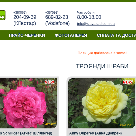
+38(067)
+38(099)
Час роботи
204-09-39
689-82-23
8.00-18.00
(Кiївстар)
(Vodafone)
info@slavasad.com.ua
ПРАЙС-ЧЕРЕНКИ
ФОТОГАЛЕРЕЯ
СПЛАТА ТА ДОСТ
Позиция добавлена в заказ!
ТРОЯНДИ ШРАБИ
 Schilliger (Агнес Шіллінгер)
Anny Duperey (Анна Дюпрей)