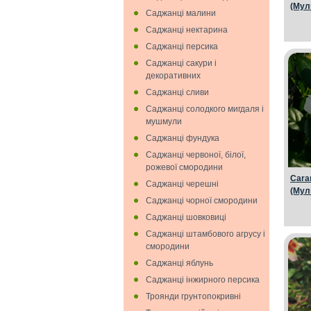
(Мул
Саджанці малини
Саджанці нектарина
Саджанці персика
Саджанці сакури і
декоративних
Саджанці сливи
Саджанці солодкого мигдаля i
мушмули
Саджанці фундука
Саджанці червоної, білої,
рожевої смородини
Cara
Саджанці черешні
(Мул
Саджанці чорної смородини
Саджанці шовковиці
Саджанці штамбового агрусу і
смородини
Саджанці яблунь
Саджанці інжирного персика
Троянди грунтопокривні