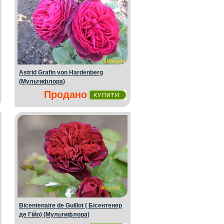
Astrid Grafin von Hardenberg
(Мультифлора)
Продано
Bicentenaire de Guillot ( Бiсентенер
де Гiйо) (Мультифлора)