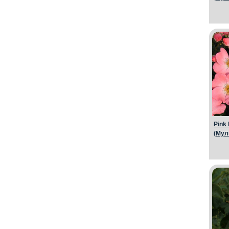
Pink 
(Мул