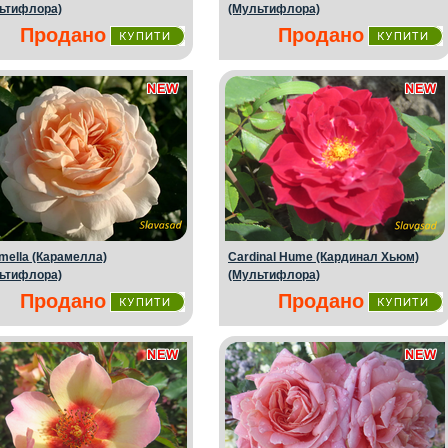
ьтифлора)
(Мультифлора)
Продано
Продано
mella (Карамелла)
Cardinal Hume (Кардинал Хьюм)
ьтифлора)
(Мультифлора)
Продано
Продано