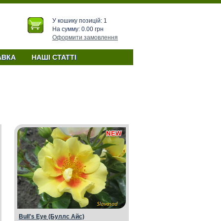
У кошику позицій: 1
На сумму: 0.00 грн
Оформити замовлення
Троянди шраби купити саджанці
АВКА
НАШІ СТАТТІ
Bull's Eye (Буллс Айс)