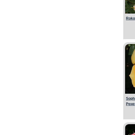
Roko
Soph
Рене