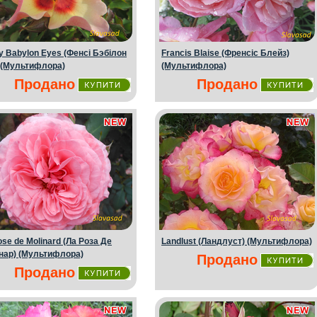
y Babylon Eyes (Фенсі Бэбілон
Francis Blaise (Френсіс Блейз)
 (Мультифлора)
(Мультифлора)
Продано
Продано
ose de Molinard (Ла Роза Де
Landlust (Ландлуст) (Мультифлора)
нар) (Мультифлора)
Продано
Продано