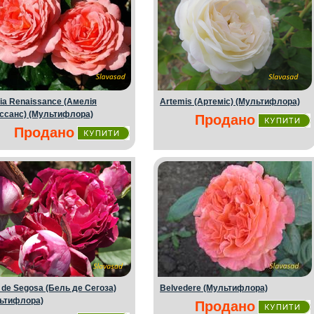
ia Renaissance (Амелiя
Artemis (Артемiс) (Мультифлора)
ссанс) (Мультифлора)
Продано
Продано
e de Segosa (Бель де Сегоза)
Belvedere (Мультифлора)
ьтифлора)
Продано