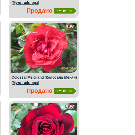
(Мультифлора)
Продано
Colossal Meidiland (Колосаль Мейян)
(Мультифлора)
Продано