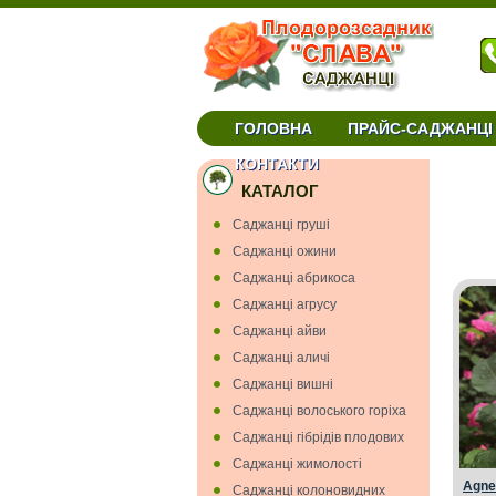
ГОЛОВНА
ПРАЙС-САДЖАНЦІ
КОНТАКТИ
КАТАЛОГ
Cаджанці грушi
Cаджанці ожини
Саджанці абрикоса
Саджанці агрусу
Саджанці айви
Саджанці аличі
Саджанці вишнi
Саджанці волоського горіха
Саджанці гiбрiдiв плодових
Саджанці жимолості
Agnes
Саджанці колоновидних