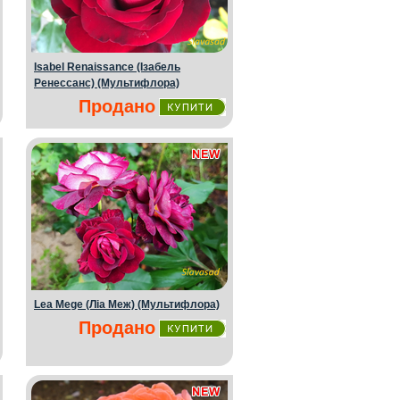
Isabel Renaissance (Ізабель
Ренессанс) (Мультифлора)
Продано
Lea Mege (Ліа Меж) (Мультифлора)
Продано