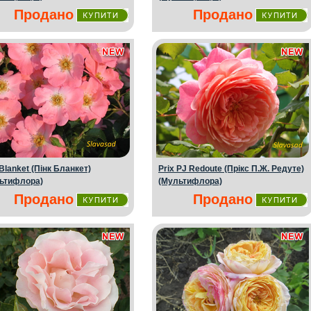
Продано
Продано
Blanket (Пінк Бланкет)
Prix PJ Redoute (Прікс П.Ж. Редуте)
ьтифлора)
(Мультифлора)
Продано
Продано