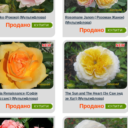
ko (Рококо) (Мультифлора)
Rosomane Janon ( Розоман Жанон)
(Мультифлора)
Продано
Продано
ia Renaissance (Софія
The Sun and The Heart (Зе Сан энд
ссанс) (Мультифлора)
зе Хат) (Мультифлора)
Продано
Продано