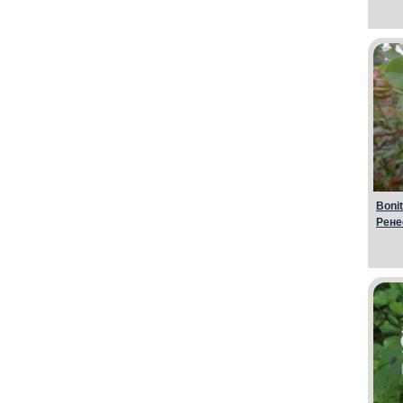
Boni
Рене