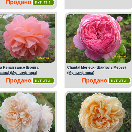
Продано
ta Renaissance (Бонiта
Chantal Merieux (Шанталь Мерье)
санс) (Мультифлора)
(Мультифлора)
Продано
Продано