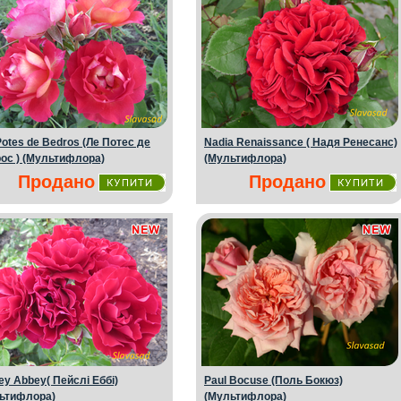
Potes de Bedros (Ле Потес де
Nadia Renaissance ( Надя Ренесанс)
ос ) (Мультифлора)
(Мультифлора)
Продано
Продано
ey Аbbey( Пейслі Еббі)
Paul Bocuse (Поль Бокюз)
ьтифлора)
(Мультифлора)