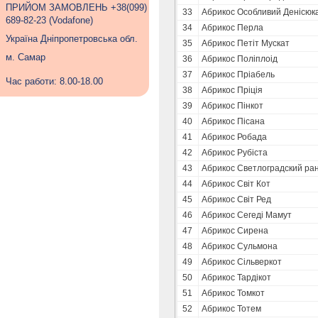
ПРИЙОМ ЗАМОВЛЕНЬ +38(099)
33
Абрикос Особливий Денісюк
689-82-23 (Vodafone)
34
Абрикос Перла
Україна Дніпропетровська обл.
35
Абрикос Петіт Мускат
м. Самар
36
Абрикос Поліплоід
37
Абрикос Пріабель
Час работи: 8.00-18.00
38
Абрикос Пріція
39
Абрикос Пінкот
40
Абрикос Пісана
41
Абрикос Робада
42
Абрикос Рубіста
43
Абрикос Светлоградский ра
44
Абрикос Світ Кот
45
Абрикос Світ Ред
46
Абрикос Сегеді Мамут
47
Абрикос Сирена
48
Абрикос Сульмона
49
Абрикос Сільверкот
50
Абрикос Тардікот
51
Абрикос Томкот
52
Абрикос Тотем