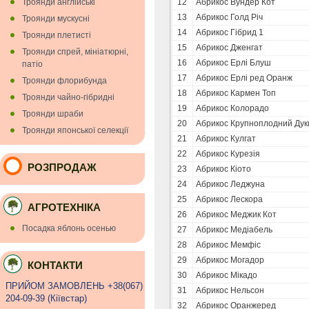
Троянди англійські
12
Абрикос Вундер Кот
13
Абрикос Голд Річ
Троянди мускуснi
14
Абрикос Гібрид 1
Троянди плетисті
15
Абрикос Дженгат
Троянди спрей, мініатюрні,
16
Абрикос Ерлі Блуш
патіо
17
Абрикос Ерлі ред Оранж
Троянди флорибунда
18
Абрикос Кармен Топ
Троянди чайно-гібридні
19
Абрикос Колорадо
Троянди шраби
20
Абрикос Крупноплодний Дук
Троянди японської селекції
21
Абрикос Кулгат
22
Абрикос Курезія
РОЗПРОДАЖ
23
Абрикос Кіото
24
Абрикос Леджуна
25
Абрикос Лескора
АГРОТЕХНІКА
26
Абрикос Меджик Кот
Посадка яблонь осенью
27
Абрикос Медіабель
28
Абрикос Мемфіс
29
Абрикос Могадор
КОНТАКТИ
30
Абрикос Мікадо
ПРИЙОМ ЗАМОВЛЕНЬ +38(067)
31
Абрикос Нельсон
204-09-39 (Кiївстар)
32
Абрикос Оранжеред