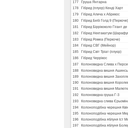
177
Груша Янтарна
178
Гібрид (плуєр) Кенді Харт
179
Гібрид Алича х Абрикос
180
Гібрид Бебі Голд 9 (Перкоче
181
Гібрид Біррікоколо Гігант де
182
Гібрид Нектакатум (Шарафу
183
Гібрид Ромеа (Перкоче)
184
Гібрид СВГ (Мейнор)
185
Гібрид Світ Тріат (плуєр)
186
Гібрид Черрікос
187
Колоновидна Слива х Перси
188
Колоновидна вишня Ашинськ
189
Колоновидна вишня Захопл
190
Колоновидна вишня Короле
191
Колоновидна вишня Малютк
192
Колоновидна груша Г-3
193
Колоновидна слива Єрьомін
194
Колоноподібна черешня Кві
195
Колоноподібна черешня Мер
196
Колоноподібна яблуня Іст М
197
Колоноподібна яблуня Боле