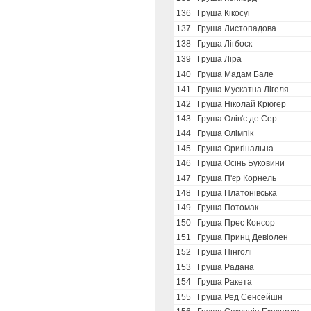
136
Груша Кікосуі
137
Груша Листопадова
138
Груша Лігбоск
139
Груша Ліра
140
Груша Мадам Бале
141
Груша Мускатна Лігеля
142
Груша Ніколай Крюгер
143
Груша Олів'є де Сер
144
Груша Олімпік
145
Груша Оригінальна
146
Груша Осінь Буковини
147
Груша П'єр Корнель
148
Груша Платонівська
149
Груша Потомак
150
Груша Прес Консор
151
Груша Принц Девіолен
152
Груша Пінголі
153
Груша Радана
154
Груша Ракета
155
Груша Ред Сенсейшн