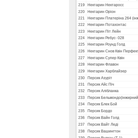
219
Нектарин Нектаросс
220
Нектарин Оріон
221
Нектарин Платеріна 264 (ін
222
Нектарин Потахонтас
223
Нектарин Піт Лейн
224
Нектарин Ребус- 028
225
Нектарин Роунд Голд
226
Нектарин Снов Квін Перфек
227
Нектарин Супер Квін
228
Нектарин Флавон
229
Нектарин Харблайзер
230
Персик Азуріт
231
Персик Айс Піч
232
Персик Алібланка
233
Персик Бельмондо(інжирний
234
Персик Блек Бой
235
Персик Бордо
236
Персик Вайн Голд
237
Персик Вайт Леді
238
Персик Вашингтон