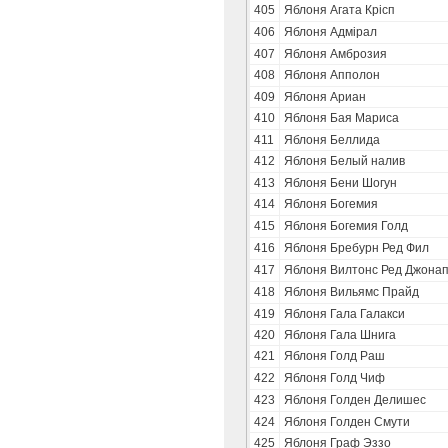
405
Яблоня Агата Крісп
406
Яблоня Адмірал
407
Яблоня Амброзия
408
Яблоня Апполон
409
Яблоня Ариан
410
Яблоня Бая Мариса
411
Яблоня Беллида
412
Яблоня Белый налив
413
Яблоня Бени Шогун
414
Яблоня Богемия
415
Яблоня Богемия Голд
416
Яблоня Бребурн Ред Фил
417
Яблоня Вилтонс Ред Джона
418
Яблоня Вильямс Прайд
419
Яблоня Гала Галакси
420
Яблоня Гала Шнига
421
Яблоня Голд Раш
422
Яблоня Голд Чиф
423
Яблоня Голден Делишес
424
Яблоня Голден Смути
425
Яблоня Граф Эззо