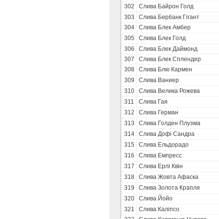
302
Слива Байрон Голд
303
Слива Бербанк Гігант
304
Слива Блек Амбер
305
Слива Блек Голд
306
Слива Блек Даймонд
307
Слива Блек Сплендер
308
Слива Блю Кармен
309
Слива Ваниер
310
Слива Велика Рожева
311
Слива Гая
312
Слива Герман
313
Слива Голден Плузма
314
Слива Дофі Сандра
315
Слива Ельдорадо
316
Слива Емпресс
317
Слива Ерлі Квін
318
Слива Жовта Афаска
319
Слива Золота Крапля
320
Слива Йойо
321
Слива Каліпсо