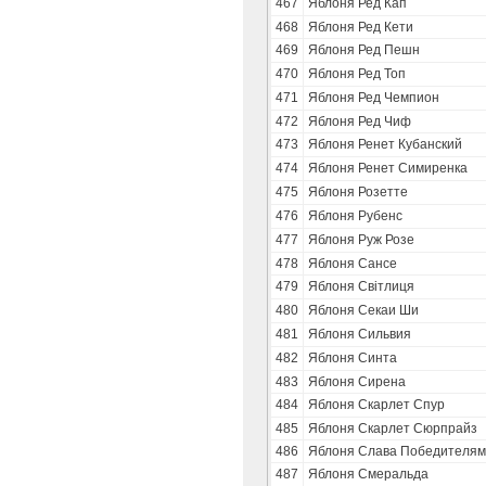
467
Яблоня Ред Кап
468
Яблоня Ред Кети
469
Яблоня Ред Пешн
470
Яблоня Ред Топ
471
Яблоня Ред Чемпион
472
Яблоня Ред Чиф
473
Яблоня Ренет Кубанский
474
Яблоня Ренет Симиренка
475
Яблоня Розетте
476
Яблоня Рубенс
477
Яблоня Руж Розе
478
Яблоня Сансе
479
Яблоня Свiтлиця
480
Яблоня Секаи Ши
481
Яблоня Сильвия
482
Яблоня Синта
483
Яблоня Сирена
484
Яблоня Скарлет Спур
485
Яблоня Скарлет Сюрпрайз
486
Яблоня Слава Победителям
487
Яблоня Смеральда