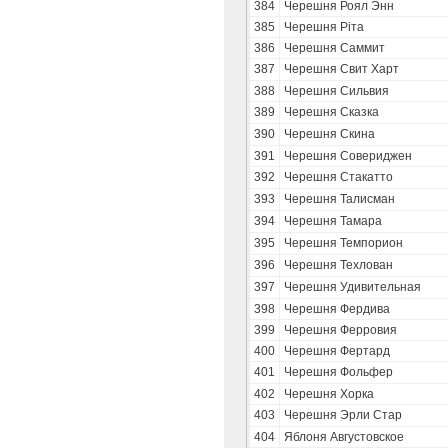
384
Черешня Роял Энн
385
Черешня Ріта
386
Черешня Саммит
387
Черешня Свит Харт
388
Черешня Сильвия
389
Черешня Сказка
390
Черешня Скина
391
Черешня Совериджен
392
Черешня Стакатто
393
Черешня Талисман
394
Черешня Тамара
395
Черешня Темпорион
396
Черешня Техлован
397
Черешня Удивительная
398
Черешня Фердива
399
Черешня Ферровия
400
Черешня Фертард
401
Черешня Фольфер
402
Черешня Хорка
403
Черешня Эрли Стар
404
Яблоня Августовское