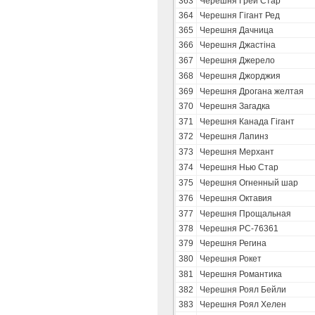
363
Черешня Грей Стар
364
Черешня Гігант Ред
365
Черешня Дачница
366
Черешня Джастіна
367
Черешня Джерело
368
Черешня Джорджия
369
Черешня Дрогана желтая
370
Черешня Загадка
371
Черешня Канада Гігант
372
Черешня Лапинз
373
Черешня Мерхант
374
Черешня Нью Стар
375
Черешня Огненный шар
376
Черешня Октавия
377
Черешня Прощальная
378
Черешня РС-76361
379
Черешня Регина
380
Черешня Рокет
381
Черешня Романтика
382
Черешня Роял Бейли
383
Черешня Роял Хелен