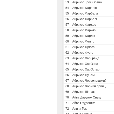
53
Абрикос Трос Оранж
54
Абрикос Фаралія
55
Абрикос Фарбела
56
Абрикос Фарбелі
57
Абрикос Фардао
58
Абрикос Фаркло
59
Абрикос Фарліс
60
Абрикос Фелпс
61
Абрикос Фріссон
62
Абрикос Фуего
63
Абрикос ХарГранд
64
Абрикос ХарОгем
65
Абрикос ХарОстар
66
Абрикос Цунамі
67
Абрикос Червонощокий
68
Абрикос Чорний принц
69
Абрикос Шалах
70
Айва Дарунок Онуку
71
Айва Студентка
72
Алича Гек