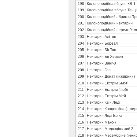
198
Колоноподібна яблуня КВ-1
199
Колоноподібна яблуня Танц
200
Колоноподібний абрикос Пр
201
Колоноподібний нектарин
202
Колоноподібний персик Ром
203
Нектарин Алітоп
204
Нектарин Бореал
205
Нектарин Біг Топ
206
Нектарин Біг Хейвен
207
Нектарин Ванг-8
208
Нектарин Геа
209
Нектарин Донат (інжирний)
210
Нектарин Екстрім Бьюті
211
Нектарин Екстрім Глобі
212
Нектарин Екстрім Мей
213
Нектарин Квін Леді
214
Нектарин Концентіна (інжир
215
Нектарин Леді Еріка
216
Нектарин Макс-7
217
Нектарин Медведівський 2
218
Нектарин Месембріне (інжи