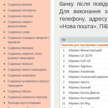
банку після пові
Саджанці малини
Для виконання з
Саджанці нектарина
Саджанці персика
телефону, адресу
Саджанці сакури і
«Нова пошта», ПІБ
декоративних
Саджанці сливи
Саджанці солодкого мигдаля i
№
мушмули
Черенки для окулiровки i приви
Саджанці фундука
1
Абрикоc Монастирський
Саджанці червоної, білої,
2
Абрикос LE 32/76
рожевої смородини
3
Абрикос NJA-19
Саджанці черешні
4
Абрикос Адріана
Саджанці чорної смородини
5
Абрикос Альбінова
Саджанці шовковиці
6
Абрикос Ананасний цюрюпін
Саджанці штамбового агрусу і
7
Абрикос Арісто
смородини
8
Абрикос Банзай
Саджанці яблунь
9
Абрикос Белла Дімола
Саджанці інжирного персика
10
Абрикос Ботсадовский
Троянди грунтопокривні
11
Абрикос Біг Ред