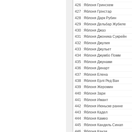
426
Яблоня Гринсхем
427
Яблоня Грінстар
428
Яблоня Дарк Рубин
429
Яблоня Дельбар Жубиле
430
Яблоня Джаз
431
Яблоня Джоника Сукрейн
432
Яблоня Джулия
433
Яблоня Джульет
434
Яблоня Джумбо Помм
435
Яблоня Джунами
436
Яблоня Динарт
437
Яблоня Елена
438
Яблоня Ерлі Ред Ван
439
Яблоня Жеромин
440
Яблоня Зари
441
Яблоня Имант
442
Яблоня Июньске ранне
443
Яблоня Кадел
444
Яблоня Камео
445
Яблоня Кандиль Синап
446
Яблоня Канзи