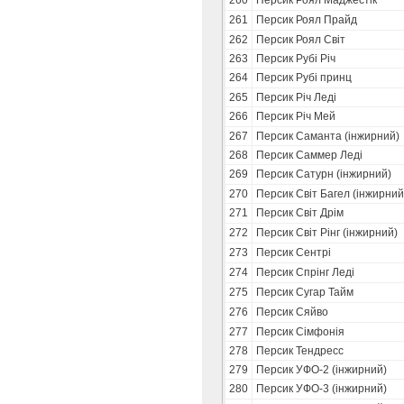
260
Персик Роял Маджестік
261
Персик Роял Прайд
262
Персик Роял Світ
263
Персик Рубі Річ
264
Персик Рубі принц
265
Персик Річ Леді
266
Персик Річ Мей
267
Персик Саманта (інжирний)
268
Персик Саммер Леді
269
Персик Сатурн (інжирний)
270
Персик Світ Багел (інжирний
271
Персик Світ Дрім
272
Персик Світ Рінг (інжирний)
273
Персик Сентрі
274
Персик Спрінг Леді
275
Персик Сугар Тайм
276
Персик Сяйво
277
Персик Сімфонія
278
Персик Тендресс
279
Персик УФО-2 (інжирний)
280
Персик УФО-3 (інжирний)