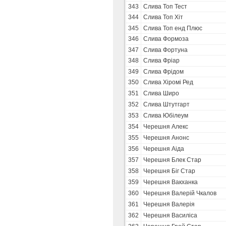
343
Слива Топ Тест
344
Слива Топ Хіт
345
Слива Топ енд Плюс
346
Слива Формоза
347
Слива Фортуна
348
Слива Фріар
349
Слива Фрідом
350
Слива Хіромі Ред
351
Слива Широ
352
Слива Штутгарт
353
Слива Юбілеум
354
Черешня Алекс
355
Черешня Анонс
356
Черешня Аіда
357
Черешня Блек Стар
358
Черешня Біг Стар
359
Черешня Вакханка
360
Черешня Валерій Чкалов
361
Черешня Валерія
362
Черешня Василіса