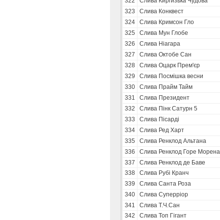
322
Слива Киргизька Чудова
323
Слива Конквест
324
Слива Кримсон Гло
325
Слива Мун Глобе
326
Слива Ніагара
327
Слива Октобе Сан
328
Слива Оцарк Прем'єр
329
Слива Посмішка весни
330
Слива Прайм Тайм
331
Слива Президент
332
Слива Пінк Сатурн 5
333
Слива Пісарді
334
Слива Ред Харт
335
Слива Ренклод Альтана
336
Слива Ренклод Горе Морена
337
Слива Ренклод де Баве
338
Слива Рубі Кранч
339
Слива Санта Роза
340
Слива Суперріор
341
Слива Т.Ч.Сан
342
Слива Топ Гігант