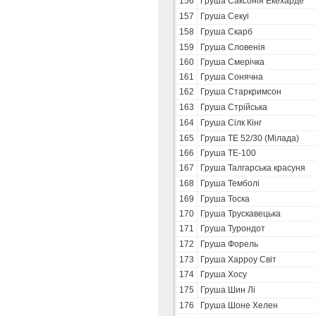
156
Груша Саксонія Екехарде
157
Груша Секуі
158
Груша Скарб
159
Груша Словенія
160
Груша Смерічка
161
Груша Сонячна
162
Груша Старкримсон
163
Груша Стрійська
164
Груша Сілк Кінг
165
Груша ТЕ 52/30 (Мілада)
166
Груша ТЕ-100
167
Груша Талгарська красуня
168
Груша Темболі
169
Груша Тоска
170
Груша Трускавецька
171
Груша Турондот
172
Груша Форель
173
Груша Харроу Світ
174
Груша Хосу
175
Груша Шин Лі
176
Груша Шоне Хелен