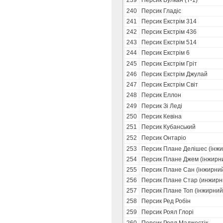
239
Персик Вулкан (Т-1)
240
Персик Гладіс
241
Персик Екстрім 314
242
Персик Екстрім 436
243
Персик Екстрім 514
244
Персик Екстрім 6
245
Персик Екстрім Гріт
246
Персик Екстрім Джулай
247
Персик Екстрім Світ
248
Персик Еллон
249
Персик Зi Ледi
250
Персик Кевіна
251
Персик Кубанський
252
Персик Онтаріо
253
Персик Плане Делішес (інж
254
Персик Плане Джем (інжирн
255
Персик Плане Сан (інжирни
256
Персик Плане Стар (инжирн
257
Персик Плане Топ (інжирний
258
Персик Ред Робін
259
Персик Роял Глорі