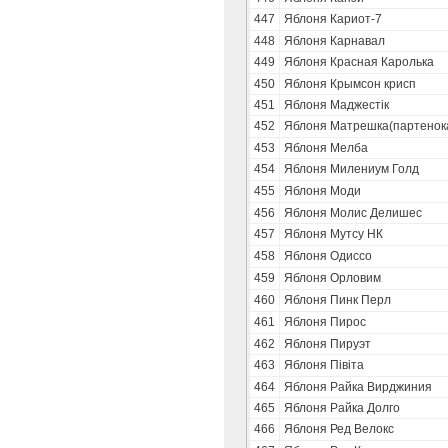
447
Яблоня Кариот-7
448
Яблоня Карнавал
449
Яблоня Красная Каролька
450
Яблоня Крымсон крисп
451
Яблоня Маджестік
452
Яблоня Матрешка(партенок
453
Яблоня Мелба
454
Яблоня Милениум Голд
455
Яблоня Моди
456
Яблоня Молис Делишес
457
Яблоня Мутсу НК
458
Яблоня Одиссо
459
Яблоня Орловим
460
Яблоня Пинк Перл
461
Яблоня Пирос
462
Яблоня Пируэт
463
Яблоня Півіта
464
Яблоня Райка Вирджиния
465
Яблоня Райка Долго
466
Яблоня Ред Велокс