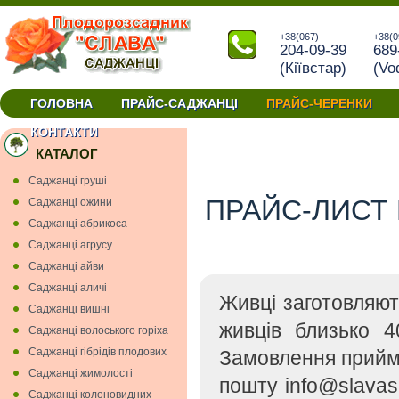
+38(067)
+38(0
204-09-39
689
(Кiївстар)
(Vo
ГОЛОВНА
ПРАЙС-САДЖАНЦІ
ПРАЙС-ЧЕРЕНКИ
окуліровки та прививки купити черенки Україна
КОНТАКТИ
КАТАЛОГ
Cаджанці грушi
ПРАЙС-ЛИСТ 
Cаджанці ожини
Саджанці абрикоса
Саджанці агрусу
Саджанці айви
Саджанці аличі
Живці заготовляю
Саджанці вишнi
живців близько 4
Саджанці волоського горіха
Саджанці гiбрiдiв плодових
Замовлення прийм
Саджанці жимолості
пошту info@slavas
Саджанці колоновидних