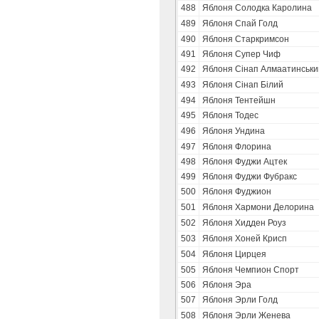
488
Яблоня Солодка Каролина
489
Яблоня Спай Голд
490
Яблоня Старкримсон
491
Яблоня Супер Чиф
492
Яблоня Сінап Алмаатинськи
493
Яблоня Сінап Білий
494
Яблоня Тентейшн
495
Яблоня Тодес
496
Яблоня Ундина
497
Яблоня Флорина
498
Яблоня Фуджи Ацтек
499
Яблоня Фуджи Фубракс
500
Яблоня Фуджион
501
Яблоня Хармони Делорина
502
Яблоня Хидден Роуз
503
Яблоня Хоней Крисп
504
Яблоня Цирцея
505
Яблоня Чемпион Спорт
506
Яблоня Эра
507
Яблоня Эрли Голд
508
Яблоня Эрли Женева