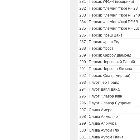
281
Персик УФО-4 (інжирний)
282
Персик Флемінг Ф'юрі PF 23
283
Персик Флемінг Ф'юрі PF 24
284
Персик Флемінг Ф'юрі PF 5В
285
Персик Флемінг Ф'юрі PF Luc
286
Персик Фреш Вайт
287
Персик Фреш Ред
288
Персик Фрост
289
Персик Харроу Діамонд
290
Персик Червневий Ранній
291
Персик Червона Дівчина
292
Персик Юла (інжирний)
293
Плуот Гео Прайд
294
Плуот Дапл Данді
295
Плуот Флавор Квін
296
Плуот Флавор Супреме
297
Слива Амерс
298
Слива Анжеліно
299
Слива Апріміра
300
Слива Аутом Гло
301
Слива Аутом Гігант