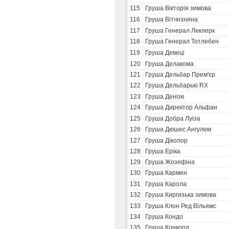
115
Груша Вікторія зимова
116
Груша Вітчизняна
117
Груша Генерал Леклерк
118
Груша Генерал Тотлебен
119
Груша Девеці
120
Груша Делакома
121
Груша Дельбар Прем'єр
122
Груша Дельбарью RX
123
Груша Денізе
124
Груша Директор Альфан
125
Груша Добра Луіза
126
Груша Дюшес Ангулем
127
Груша Діколор
128
Груша Еріка
129
Груша Жозефіна
130
Груша Кармен
131
Груша Карола
132
Груша Киргизька зимова
133
Груша Клон Ред Вільямс
134
Груша Кондо
135
Груша Конкорд