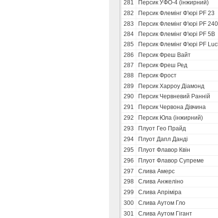
281
Персик УФО-4 (інжирний)
282
Персик Флемінг Ф'юрі PF 23
283
Персик Флемінг Ф'юрі PF 24
284
Персик Флемінг Ф'юрі PF 5В
285
Персик Флемінг Ф'юрі PF Luc
286
Персик Фреш Вайт
287
Персик Фреш Ред
288
Персик Фрост
289
Персик Харроу Діамонд
290
Персик Червневий Ранній
291
Персик Червона Дівчина
292
Персик Юла (інжирний)
293
Плуот Гео Прайд
294
Плуот Дапл Данді
295
Плуот Флавор Квін
296
Плуот Флавор Супреме
297
Слива Амерс
298
Слива Анжеліно
299
Слива Апріміра
300
Слива Аутом Гло
301
Слива Аутом Гігант