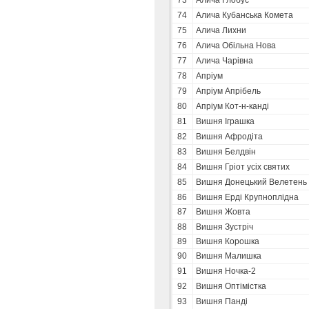
73
Алича Глобус
74
Алича Кубанська Комета
75
Алича Лихни
76
Алича Обільна Нова
77
Алича Чарівна
78
Апріум
79
Апріум Апрібель
80
Апріум Кот-н-канді
81
Вишня Іграшка
82
Вишня Афродіта
83
Вишня Белдвін
84
Вишня Гріот усіх святих
85
Вишня Донецький Велетень
86
Вишня Ерді Крупноплідна
87
Вишня Жовта
88
Вишня Зустріч
89
Вишня Корошка
90
Вишня Малишка
91
Вишня Ночка-2
92
Вишня Оптімістка
93
Вишня Панді