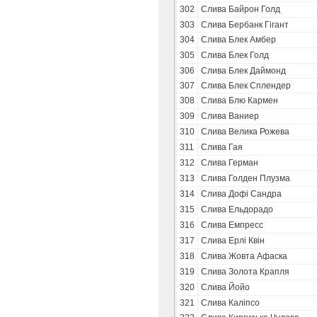
302
Слива Байрон Голд
303
Слива Бербанк Гігант
304
Слива Блек Амбер
305
Слива Блек Голд
306
Слива Блек Даймонд
307
Слива Блек Сплендер
308
Слива Блю Кармен
309
Слива Ваниер
310
Слива Велика Рожева
311
Слива Гая
312
Слива Герман
313
Слива Голден Плузма
314
Слива Дофі Сандра
315
Слива Ельдорадо
316
Слива Емпресс
317
Слива Ерлі Квін
318
Слива Жовта Афаска
319
Слива Золота Крапля
320
Слива Йойо
321
Слива Каліпсо