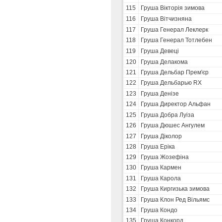
115
Груша Вікторія зимова
116
Груша Вітчизняна
117
Груша Генерал Леклерк
118
Груша Генерал Тотлебен
119
Груша Девеці
120
Груша Делакома
121
Груша Дельбар Прем'єр
122
Груша Дельбарью RX
123
Груша Денізе
124
Груша Директор Альфан
125
Груша Добра Луіза
126
Груша Дюшес Ангулем
127
Груша Діколор
128
Груша Еріка
129
Груша Жозефіна
130
Груша Кармен
131
Груша Карола
132
Груша Киргизька зимова
133
Груша Клон Ред Вільямс
134
Груша Кондо
135
Груша Конкорд