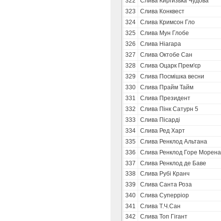
322
Слива Киргизька Чудова
323
Слива Конквест
324
Слива Кримсон Гло
325
Слива Мун Глобе
326
Слива Ніагара
327
Слива Октобе Сан
328
Слива Оцарк Прем'єр
329
Слива Посмішка весни
330
Слива Прайм Тайм
331
Слива Президент
332
Слива Пінк Сатурн 5
333
Слива Пісарді
334
Слива Ред Харт
335
Слива Ренклод Альтана
336
Слива Ренклод Горе Морена
337
Слива Ренклод де Баве
338
Слива Рубі Кранч
339
Слива Санта Роза
340
Слива Суперріор
341
Слива Т.Ч.Сан
342
Слива Топ Гігант