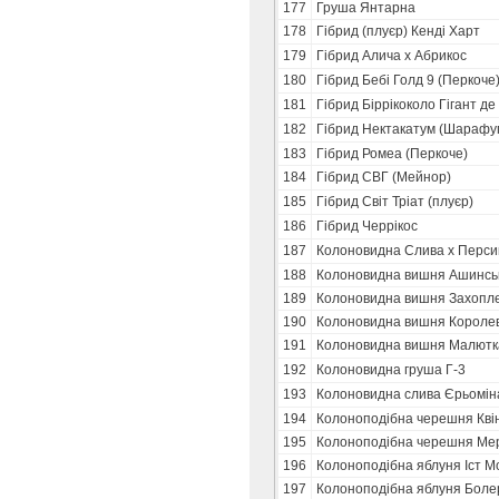
177
Груша Янтарна
178
Гібрид (плуєр) Кенді Харт
179
Гібрид Алича х Абрикос
180
Гібрид Бебі Голд 9 (Перкоче
181
Гібрид Біррікоколо Гігант де
182
Гібрид Нектакатум (Шарафу
183
Гібрид Ромеа (Перкоче)
184
Гібрид СВГ (Мейнор)
185
Гібрид Світ Тріат (плуєр)
186
Гібрид Черрікос
187
Колоновидна Слива х Перси
188
Колоновидна вишня Ашинськ
189
Колоновидна вишня Захопл
190
Колоновидна вишня Короле
191
Колоновидна вишня Малютк
192
Колоновидна груша Г-3
193
Колоновидна слива Єрьомін
194
Колоноподібна черешня Кві
195
Колоноподібна черешня Мер
196
Колоноподібна яблуня Іст М
197
Колоноподібна яблуня Боле