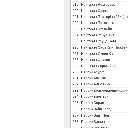
219
Нектарин Нектаросс
220
Нектарин Оріон
221
Нектарин Платеріна 264 (ін
222
Нектарин Потахонтас
223
Нектарин Піт Лейн
224
Нектарин Ребус- 028
225
Нектарин Роунд Голд
226
Нектарин Снов Квін Перфек
227
Нектарин Супер Квін
228
Нектарин Флавон
229
Нектарин Харблайзер
230
Персик Азуріт
231
Персик Айс Піч
232
Персик Алібланка
233
Персик Бельмондо(інжирний
234
Персик Блек Бой
235
Персик Бордо
236
Персик Вайн Голд
237
Персик Вайт Леді
238
Персик Вашингтон