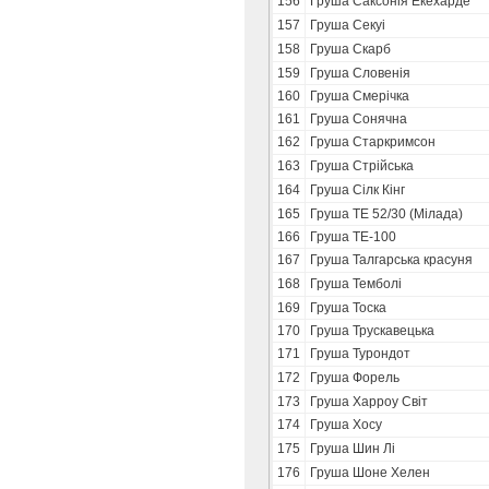
156
Груша Саксонія Екехарде
157
Груша Секуі
158
Груша Скарб
159
Груша Словенія
160
Груша Смерічка
161
Груша Сонячна
162
Груша Старкримсон
163
Груша Стрійська
164
Груша Сілк Кінг
165
Груша ТЕ 52/30 (Мілада)
166
Груша ТЕ-100
167
Груша Талгарська красуня
168
Груша Темболі
169
Груша Тоска
170
Груша Трускавецька
171
Груша Турондот
172
Груша Форель
173
Груша Харроу Світ
174
Груша Хосу
175
Груша Шин Лі
176
Груша Шоне Хелен