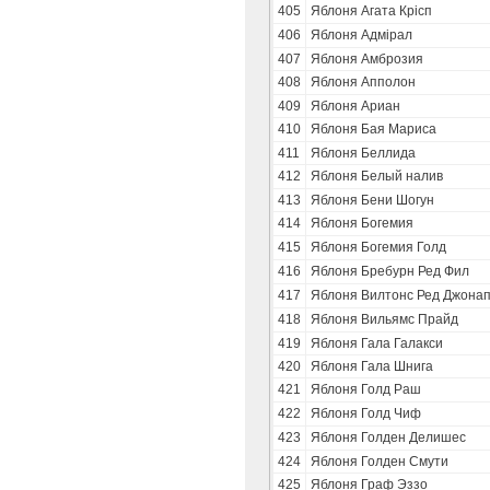
405
Яблоня Агата Крісп
406
Яблоня Адмірал
407
Яблоня Амброзия
408
Яблоня Апполон
409
Яблоня Ариан
410
Яблоня Бая Мариса
411
Яблоня Беллида
412
Яблоня Белый налив
413
Яблоня Бени Шогун
414
Яблоня Богемия
415
Яблоня Богемия Голд
416
Яблоня Бребурн Ред Фил
417
Яблоня Вилтонс Ред Джона
418
Яблоня Вильямс Прайд
419
Яблоня Гала Галакси
420
Яблоня Гала Шнига
421
Яблоня Голд Раш
422
Яблоня Голд Чиф
423
Яблоня Голден Делишес
424
Яблоня Голден Смути
425
Яблоня Граф Эззо