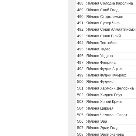
488
Яблоня Солодка Каролина
489
Яблоня Спай Голд
490
Яблоня Старкримсон
491
Яблоня Супер Чиф
492
Яблоня Сінап Алмаатинськи
493
Яблоня Сінап Білий
494
Яблоня Тентейшн
495
Яблоня Тодес
496
Яблоня Ундина
497
Яблоня Флорина
498
Яблоня Фуджи Ацтек
499
Яблоня Фуджи Фубракс
500
Яблоня Фуджион
501
Яблоня Хармони Делорина
502
Яблоня Хидден Роуз
503
Яблоня Хоней Крисп
504
Яблоня Цирцея
505
Яблоня Чемпион Спорт
506
Яблоня Эра
507
Яблоня Эрли Голд
508
Яблоня Эрли Женева