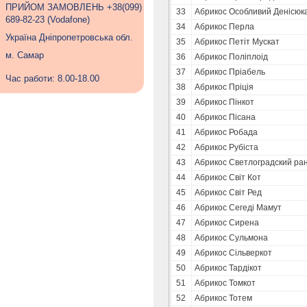
ПРИЙОМ ЗАМОВЛЕНЬ +38(099)
33
Абрикос Особливий Денісюк
689-82-23 (Vodafone)
34
Абрикос Перла
Україна Дніпропетровська обл.
35
Абрикос Петіт Мускат
м. Самар
36
Абрикос Поліплоід
37
Абрикос Пріабель
Час работи: 8.00-18.00
38
Абрикос Пріція
39
Абрикос Пінкот
40
Абрикос Пісана
41
Абрикос Робада
42
Абрикос Рубіста
43
Абрикос Светлоградский ра
44
Абрикос Світ Кот
45
Абрикос Світ Ред
46
Абрикос Сегеді Мамут
47
Абрикос Сирена
48
Абрикос Сульмона
49
Абрикос Сільверкот
50
Абрикос Тардікот
51
Абрикос Томкот
52
Абрикос Тотем