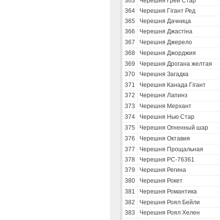
363
Черешня Грей Стар
364
Черешня Гігант Ред
365
Черешня Дачница
366
Черешня Джастіна
367
Черешня Джерело
368
Черешня Джорджия
369
Черешня Дрогана желтая
370
Черешня Загадка
371
Черешня Канада Гігант
372
Черешня Лапинз
373
Черешня Мерхант
374
Черешня Нью Стар
375
Черешня Огненный шар
376
Черешня Октавия
377
Черешня Прощальная
378
Черешня РС-76361
379
Черешня Регина
380
Черешня Рокет
381
Черешня Романтика
382
Черешня Роял Бейли
383
Черешня Роял Хелен