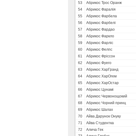
53
Абрикос Трос Оранж
54
Абрикос Фаралія
55
Абрикос Фарбела
56
Абрикос Фарбелі
57
Абрикос Фардао
58
Абрикос Фаркло
59
Абрикос Фарліс
60
Абрикос Фелпс
61
Абрикос Фріссон
62
Абрикос Фуего
63
Абрикос ХарГранд
64
Абрикос ХарОгем
65
Абрикос ХарОстар
66
Абрикос Цунамі
67
Абрикос Червонощокий
68
Абрикос Чорний принц
69
Абрикос Шалах
70
Айва Дарунок Онуку
71
Айва Студентка
72
Алича Гек