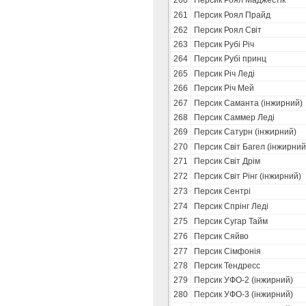
260
Персик Роял Маджестік
261
Персик Роял Прайд
262
Персик Роял Світ
263
Персик Рубі Річ
264
Персик Рубі принц
265
Персик Річ Леді
266
Персик Річ Мей
267
Персик Саманта (інжирний)
268
Персик Саммер Леді
269
Персик Сатурн (інжирний)
270
Персик Світ Багел (інжирний
271
Персик Світ Дрім
272
Персик Світ Рінг (інжирний)
273
Персик Сентрі
274
Персик Спрінг Леді
275
Персик Сугар Тайм
276
Персик Сяйво
277
Персик Сімфонія
278
Персик Тендресс
279
Персик УФО-2 (інжирний)
280
Персик УФО-3 (інжирний)