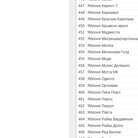
447
Яблоня Кариот-7
448
Яблоня Карнавал
449
Яблоня Красная Каролька
450
Яблоня Крымсон крисп
451
Яблоня Маджестік
452
Яблоня Матрешка(партенок
453
Яблоня Мелба
454
Яблоня Милениум Голд
455
Яблоня Моди
456
Яблоня Молис Делишес
457
Яблоня Мутсу НК
458
Яблоня Одиссо
459
Яблоня Орловим
460
Яблоня Пинк Перл
461
Яблоня Пирос
462
Яблоня Пируэт
463
Яблоня Півіта
464
Яблоня Райка Вирджиния
465
Яблоня Райка Долго
466
Яблоня Ред Велокс