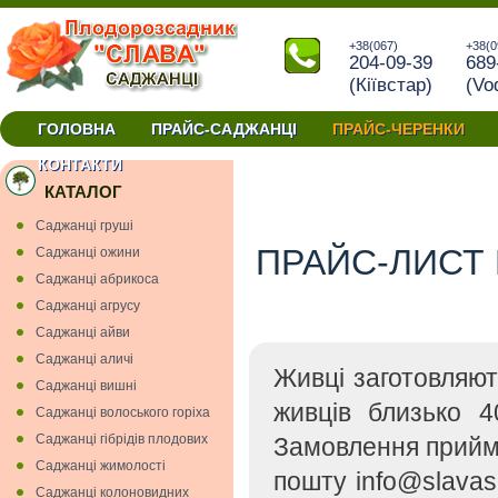
+38(067)
+38(0
204-09-39
689
(Кiївстар)
(Vo
ГОЛОВНА
ПРАЙС-САДЖАНЦІ
ПРАЙС-ЧЕРЕНКИ
окуліровки та прививки купити черенки Україна
КОНТАКТИ
КАТАЛОГ
Cаджанці грушi
ПРАЙС-ЛИСТ 
Cаджанці ожини
Саджанці абрикоса
Саджанці агрусу
Саджанці айви
Саджанці аличі
Живці заготовляю
Саджанці вишнi
живців близько 4
Саджанці волоського горіха
Саджанці гiбрiдiв плодових
Замовлення прийм
Саджанці жимолості
пошту info@slavas
Саджанці колоновидних