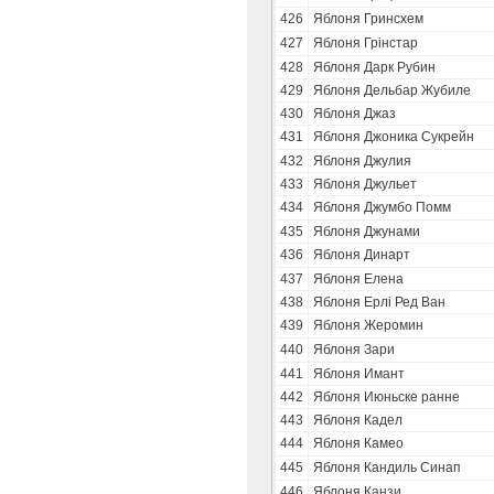
426
Яблоня Гринсхем
427
Яблоня Грінстар
428
Яблоня Дарк Рубин
429
Яблоня Дельбар Жубиле
430
Яблоня Джаз
431
Яблоня Джоника Сукрейн
432
Яблоня Джулия
433
Яблоня Джульет
434
Яблоня Джумбо Помм
435
Яблоня Джунами
436
Яблоня Динарт
437
Яблоня Елена
438
Яблоня Ерлі Ред Ван
439
Яблоня Жеромин
440
Яблоня Зари
441
Яблоня Имант
442
Яблоня Июньске ранне
443
Яблоня Кадел
444
Яблоня Камео
445
Яблоня Кандиль Синап
446
Яблоня Канзи