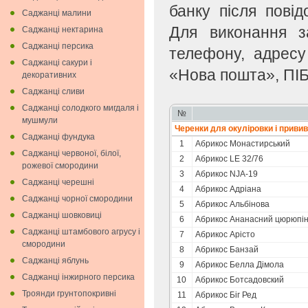
банку після пові
Саджанці малини
Для виконання з
Саджанці нектарина
Саджанці персика
телефону, адресу
Саджанці сакури і
«Нова пошта», ПІБ
декоративних
Саджанці сливи
Саджанці солодкого мигдаля i
№
мушмули
Черенки для окулiровки i приви
Саджанці фундука
1
Абрикоc Монастирський
Саджанці червоної, білої,
2
Абрикос LE 32/76
рожевої смородини
3
Абрикос NJA-19
Саджанці черешні
4
Абрикос Адріана
Саджанці чорної смородини
5
Абрикос Альбінова
Саджанці шовковиці
6
Абрикос Ананасний цюрюпін
Саджанці штамбового агрусу і
7
Абрикос Арісто
смородини
8
Абрикос Банзай
Саджанці яблунь
9
Абрикос Белла Дімола
Саджанці інжирного персика
10
Абрикос Ботсадовский
Троянди грунтопокривні
11
Абрикос Біг Ред