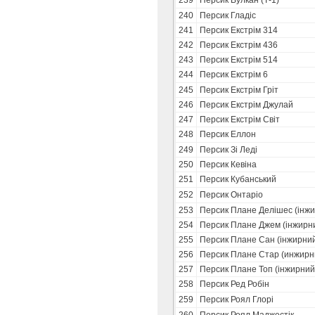
239
Персик Вулкан (Т-1)
240
Персик Гладіс
241
Персик Екстрім 314
242
Персик Екстрім 436
243
Персик Екстрім 514
244
Персик Екстрім 6
245
Персик Екстрім Гріт
246
Персик Екстрім Джулай
247
Персик Екстрім Світ
248
Персик Еллон
249
Персик Зi Ледi
250
Персик Кевіна
251
Персик Кубанський
252
Персик Онтаріо
253
Персик Плане Делішес (інж
254
Персик Плане Джем (інжирн
255
Персик Плане Сан (інжирни
256
Персик Плане Стар (инжирн
257
Персик Плане Топ (інжирний
258
Персик Ред Робін
259
Персик Роял Глорі