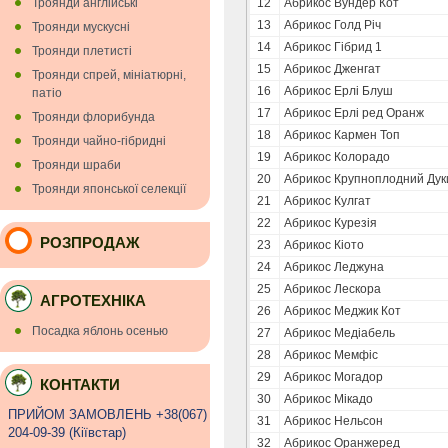
Троянди англійські
12
Абрикос Вундер Кот
13
Абрикос Голд Річ
Троянди мускуснi
14
Абрикос Гібрид 1
Троянди плетисті
15
Абрикос Дженгат
Троянди спрей, мініатюрні,
16
Абрикос Ерлі Блуш
патіо
17
Абрикос Ерлі ред Оранж
Троянди флорибунда
18
Абрикос Кармен Топ
Троянди чайно-гібридні
19
Абрикос Колорадо
Троянди шраби
20
Абрикос Крупноплодний Дук
Троянди японської селекції
21
Абрикос Кулгат
22
Абрикос Курезія
РОЗПРОДАЖ
23
Абрикос Кіото
24
Абрикос Леджуна
25
Абрикос Лескора
АГРОТЕХНІКА
26
Абрикос Меджик Кот
Посадка яблонь осенью
27
Абрикос Медіабель
28
Абрикос Мемфіс
29
Абрикос Могадор
КОНТАКТИ
30
Абрикос Мікадо
ПРИЙОМ ЗАМОВЛЕНЬ +38(067)
31
Абрикос Нельсон
204-09-39 (Кiївстар)
32
Абрикос Оранжеред