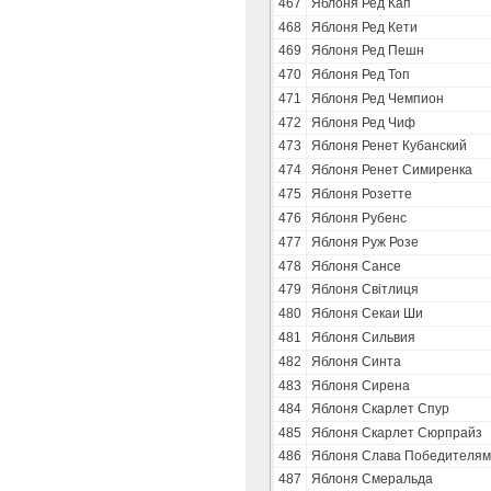
467
Яблоня Ред Кап
468
Яблоня Ред Кети
469
Яблоня Ред Пешн
470
Яблоня Ред Топ
471
Яблоня Ред Чемпион
472
Яблоня Ред Чиф
473
Яблоня Ренет Кубанский
474
Яблоня Ренет Симиренка
475
Яблоня Розетте
476
Яблоня Рубенс
477
Яблоня Руж Розе
478
Яблоня Сансе
479
Яблоня Свiтлиця
480
Яблоня Секаи Ши
481
Яблоня Сильвия
482
Яблоня Синта
483
Яблоня Сирена
484
Яблоня Скарлет Спур
485
Яблоня Скарлет Сюрпрайз
486
Яблоня Слава Победителям
487
Яблоня Смеральда