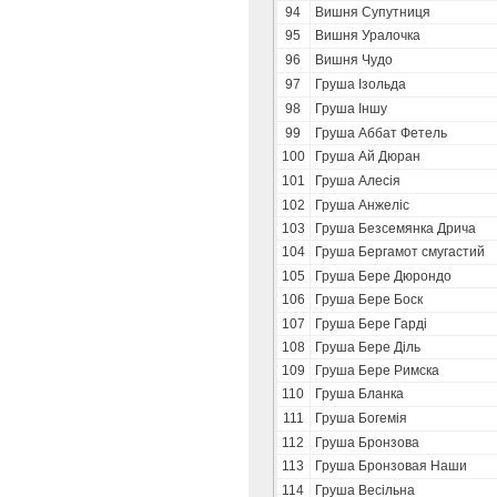
94
Вишня Супутниця
95
Вишня Уралочка
96
Вишня Чудо
97
Груша Ізольда
98
Груша Іншу
99
Груша Аббат Фетель
100
Груша Ай Дюран
101
Груша Алесія
102
Груша Анжеліс
103
Груша Безсемянка Дрича
104
Груша Бергамот смугастий
105
Груша Бере Дюрондо
106
Груша Бере Боск
107
Груша Бере Гарді
108
Груша Бере Діль
109
Груша Бере Римска
110
Груша Бланка
111
Груша Богемія
112
Груша Бронзова
113
Груша Бронзовая Наши
114
Груша Весільна