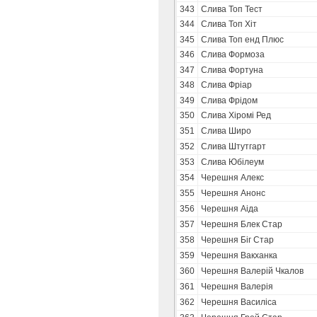
343
Слива Топ Тест
344
Слива Топ Хіт
345
Слива Топ енд Плюс
346
Слива Формоза
347
Слива Фортуна
348
Слива Фріар
349
Слива Фрідом
350
Слива Хіромі Ред
351
Слива Широ
352
Слива Штутгарт
353
Слива Юбілеум
354
Черешня Алекс
355
Черешня Анонс
356
Черешня Аіда
357
Черешня Блек Стар
358
Черешня Біг Стар
359
Черешня Вакханка
360
Черешня Валерій Чкалов
361
Черешня Валерія
362
Черешня Василіса