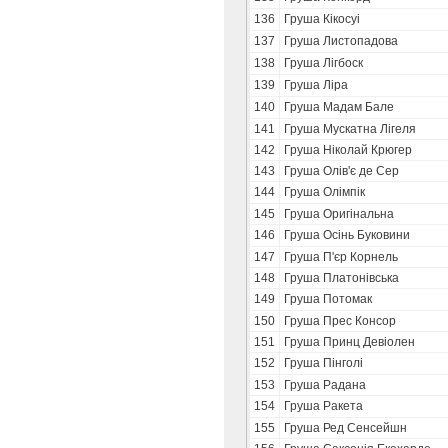
136
Груша Кікосуі
137
Груша Листопадова
138
Груша Лігбоск
139
Груша Ліра
140
Груша Мадам Бале
141
Груша Мускатна Лігеля
142
Груша Ніколай Крюгер
143
Груша Олів'є де Сер
144
Груша Олімпік
145
Груша Оригінальна
146
Груша Осінь Буковини
147
Груша П'єр Корнель
148
Груша Платонівська
149
Груша Потомак
150
Груша Прес Консор
151
Груша Принц Девіолен
152
Груша Пінголі
153
Груша Радана
154
Груша Ракета
155
Груша Ред Сенсейшн