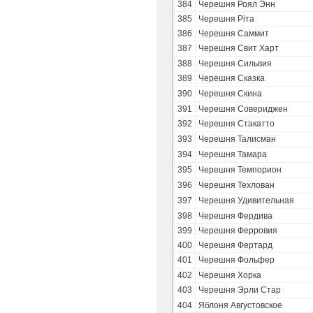
384
Черешня Роял Энн
385
Черешня Ріта
386
Черешня Саммит
387
Черешня Свит Харт
388
Черешня Сильвия
389
Черешня Сказка
390
Черешня Скина
391
Черешня Совериджен
392
Черешня Стакатто
393
Черешня Талисман
394
Черешня Тамара
395
Черешня Темпорион
396
Черешня Техлован
397
Черешня Удивительная
398
Черешня Фердива
399
Черешня Ферровия
400
Черешня Фертард
401
Черешня Фольфер
402
Черешня Хорка
403
Черешня Эрли Стар
404
Яблоня Августовское