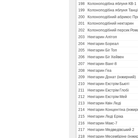
198
Колоноподібна яблуня КВ-1
199
Колоноподібна яблуня Танц
200
Колоноподібний абрикос Пр
201
Колоноподібний нектарин
202
Колоноподібний персик Ром
203
Нектарин Алітоп
204
Нектарин Бореал
205
Нектарин Біг Топ
206
Нектарин Біг Хейвен
207
Нектарин Ванг-8
208
Нектарин Геа
209
Нектарин Донат (інжирний)
210
Нектарин Екстрім Бьюті
211
Нектарин Екстрім Глобі
212
Нектарин Екстрім Мей
213
Нектарин Квін Леді
214
Нектарин Концентіна (інжир
215
Нектарин Леді Еріка
216
Нектарин Макс-7
217
Нектарин Медведівський 2
218
Нектарин Месембріне (інжи