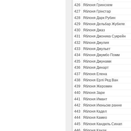
426
Яблоня Гринсхем
427
Яблоня Грінстар
428
Яблоня Дарк Рубин
429
Яблоня Дельбар Жубиле
430
Яблоня Джаз
431
Яблоня Джоника Сукрейн
432
Яблоня Джулия
433
Яблоня Джульет
434
Яблоня Джумбо Помм
435
Яблоня Джунами
436
Яблоня Динарт
437
Яблоня Елена
438
Яблоня Ерлі Ред Ван
439
Яблоня Жеромин
440
Яблоня Зари
441
Яблоня Имант
442
Яблоня Июньске ранне
443
Яблоня Кадел
444
Яблоня Камео
445
Яблоня Кандиль Синап
446
Яблоня Канзи