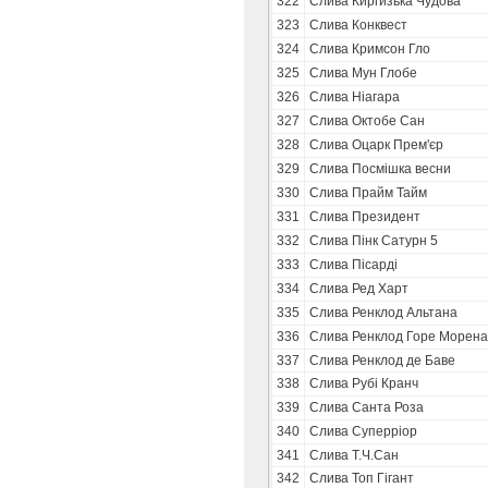
322
Слива Киргизька Чудова
323
Слива Конквест
324
Слива Кримсон Гло
325
Слива Мун Глобе
326
Слива Ніагара
327
Слива Октобе Сан
328
Слива Оцарк Прем'єр
329
Слива Посмішка весни
330
Слива Прайм Тайм
331
Слива Президент
332
Слива Пінк Сатурн 5
333
Слива Пісарді
334
Слива Ред Харт
335
Слива Ренклод Альтана
336
Слива Ренклод Горе Морена
337
Слива Ренклод де Баве
338
Слива Рубі Кранч
339
Слива Санта Роза
340
Слива Суперріор
341
Слива Т.Ч.Сан
342
Слива Топ Гігант