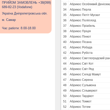
ПРИЙОМ ЗАМОВЛЕНЬ +38(099)
33
Абрикос Особливий Денісюк
689-82-23 (Vodafone)
34
Абрикос Перла
Україна Дніпропетровська обл.
35
Абрикос Петіт Мускат
м. Самар
36
Абрикос Поліплоід
37
Абрикос Пріабель
Час работи: 8.00-18.00
38
Абрикос Пріція
39
Абрикос Пінкот
40
Абрикос Пісана
41
Абрикос Робада
42
Абрикос Рубіста
43
Абрикос Светлоградский ра
44
Абрикос Світ Кот
45
Абрикос Світ Ред
46
Абрикос Сегеді Мамут
47
Абрикос Сирена
48
Абрикос Сульмона
49
Абрикос Сільверкот
50
Абрикос Тардікот
51
Абрикос Томкот
52
Абрикос Тотем