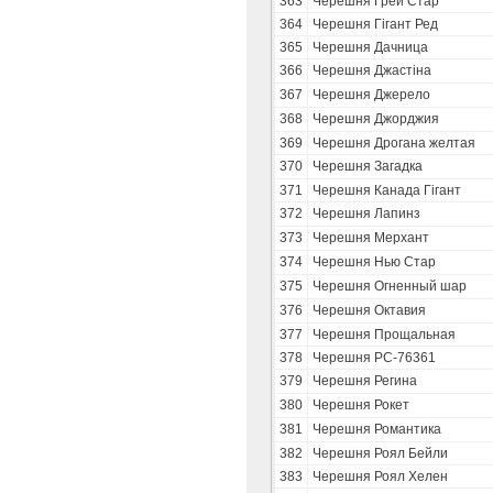
363
Черешня Грей Стар
364
Черешня Гігант Ред
365
Черешня Дачница
366
Черешня Джастіна
367
Черешня Джерело
368
Черешня Джорджия
369
Черешня Дрогана желтая
370
Черешня Загадка
371
Черешня Канада Гігант
372
Черешня Лапинз
373
Черешня Мерхант
374
Черешня Нью Стар
375
Черешня Огненный шар
376
Черешня Октавия
377
Черешня Прощальная
378
Черешня РС-76361
379
Черешня Регина
380
Черешня Рокет
381
Черешня Романтика
382
Черешня Роял Бейли
383
Черешня Роял Хелен