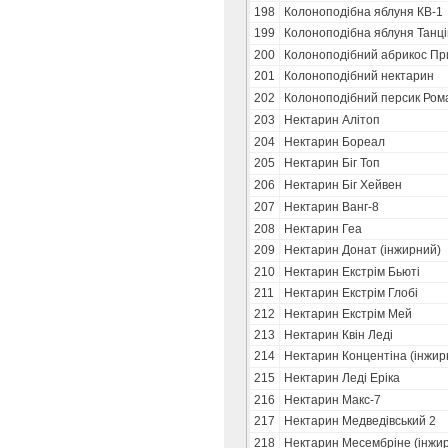
198
Колоноподібна яблуня КВ-1
199
Колоноподібна яблуня Танц
200
Колоноподібний абрикос Пр
201
Колоноподібний нектарин
202
Колоноподібний персик Ром
203
Нектарин Алітоп
204
Нектарин Бореал
205
Нектарин Біг Топ
206
Нектарин Біг Хейвен
207
Нектарин Ванг-8
208
Нектарин Геа
209
Нектарин Донат (інжирний)
210
Нектарин Екстрім Бьюті
211
Нектарин Екстрім Глобі
212
Нектарин Екстрім Мей
213
Нектарин Квін Леді
214
Нектарин Концентіна (інжир
215
Нектарин Леді Еріка
216
Нектарин Макс-7
217
Нектарин Медведівський 2
218
Нектарин Месембріне (інжи