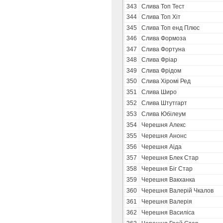
343
Слива Топ Тест
344
Слива Топ Хіт
345
Слива Топ енд Плюс
346
Слива Формоза
347
Слива Фортуна
348
Слива Фріар
349
Слива Фрідом
350
Слива Хіромі Ред
351
Слива Широ
352
Слива Штутгарт
353
Слива Юбілеум
354
Черешня Алекс
355
Черешня Анонс
356
Черешня Аіда
357
Черешня Блек Стар
358
Черешня Біг Стар
359
Черешня Вакханка
360
Черешня Валерій Чкалов
361
Черешня Валерія
362
Черешня Василіса