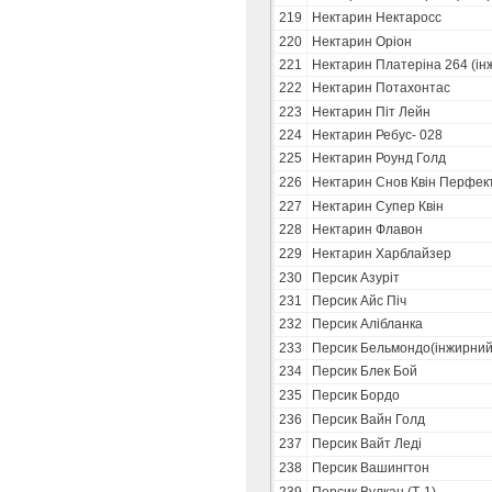
219
Нектарин Нектаросс
220
Нектарин Оріон
221
Нектарин Платеріна 264 (ін
222
Нектарин Потахонтас
223
Нектарин Піт Лейн
224
Нектарин Ребус- 028
225
Нектарин Роунд Голд
226
Нектарин Снов Квін Перфек
227
Нектарин Супер Квін
228
Нектарин Флавон
229
Нектарин Харблайзер
230
Персик Азуріт
231
Персик Айс Піч
232
Персик Алібланка
233
Персик Бельмондо(інжирний
234
Персик Блек Бой
235
Персик Бордо
236
Персик Вайн Голд
237
Персик Вайт Леді
238
Персик Вашингтон