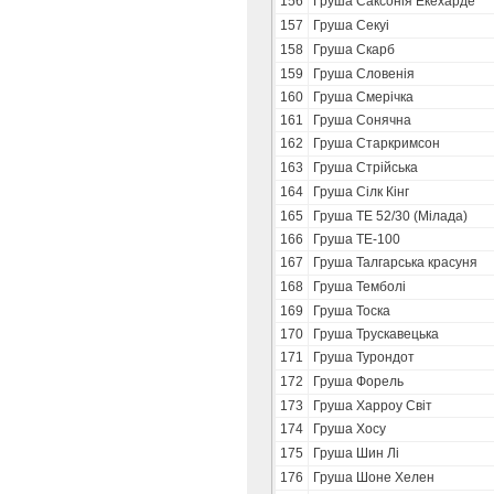
156
Груша Саксонія Екехарде
157
Груша Секуі
158
Груша Скарб
159
Груша Словенія
160
Груша Смерічка
161
Груша Сонячна
162
Груша Старкримсон
163
Груша Стрійська
164
Груша Сілк Кінг
165
Груша ТЕ 52/30 (Мілада)
166
Груша ТЕ-100
167
Груша Талгарська красуня
168
Груша Темболі
169
Груша Тоска
170
Груша Трускавецька
171
Груша Турондот
172
Груша Форель
173
Груша Харроу Світ
174
Груша Хосу
175
Груша Шин Лі
176
Груша Шоне Хелен