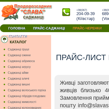
+38(067)
+38(0
204-09-39
689
(Кiївстар)
(Vo
ГОЛОВНА
ПРАЙС-САДЖАНЦІ
ПРАЙС-ЧЕРЕНКИ
окуліровки та прививки купити черенки Україна
КОНТАКТИ
КАТАЛОГ
Cаджанці грушi
ПРАЙС-ЛИСТ 
Cаджанці ожини
Саджанці абрикоса
Саджанці агрусу
Саджанці айви
Саджанці аличі
Живці заготовляю
Саджанці вишнi
живців близько 4
Саджанці волоського горіха
Саджанці гiбрiдiв плодових
Замовлення прийм
Саджанці жимолості
пошту info@slavas
Саджанці колоновидних