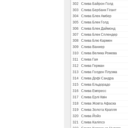
302
Слива Байрон Голд
303
Слива Бербанк Гігант
304
Слива Блек Амбер
305
Слива Блек Голд
306
Слива Блек Даймонд
307
Слива Блек Сплендер
308
Слива Блю Кармен
309
Слива Ваниер
310
Слива Велика Рожева
311
Слива Гая
312
Слива Герман
313
Слива Голден Плузма
314
Слива Дофі Сандра
315
Слива Ельдорадо
316
Слива Емпресс
317
Слива Ерлі Квін
318
Слива Жовта Афаска
319
Слива Золота Крапля
320
Слива Йойо
321
Слива Каліпсо