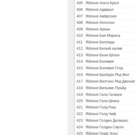
405
Яблоня Агата Крісп
406
Яблоня Адмірал
407
Яблоня Амброзия
408
Яблоня Апполон
409
Яблоня Ариан
410
Яблоня Бая Мариса
411
Яблоня Беллида
412
Яблоня Белый налив
413
Яблоня Бени Шогун
414
Яблоня Богемия
415
Яблоня Богемия Голд
416
Яблоня Бребурн Ред Фил
417
Яблоня Вилтонс Ред Джона
418
Яблоня Вильямс Прайд
419
Яблоня Гала Галакси
420
Яблоня Гала Шнига
421
Яблоня Голд Раш
422
Яблоня Голд Чиф
423
Яблоня Голден Делишес
424
Яблоня Голден Смути
425
Яблоня Граф Эззо