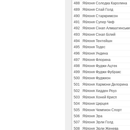
488
Яблоня Солодка Каролина
489
Яблоня Спай Голд
490
Яблоня Старкримсон
491
Яблоня Супер Чиф
492
Яблоня Сінап Алмаатинськи
493
Яблоня Сінап Білий
494
Яблоня Тентейшн
495
Яблоня Тодес
496
Яблоня Ундина
497
Яблоня Флорина
498
Яблоня Фуджи Ацтек
499
Яблоня Фуджи Фубракс
500
Яблоня Фуджион
501
Яблоня Хармони Делорина
502
Яблоня Хидден Роуз
503
Яблоня Хоней Крисп
504
Яблоня Цирцея
505
Яблоня Чемпион Спорт
506
Яблоня Эра
507
Яблоня Эрли Голд
508
Яблоня Эрли Женева