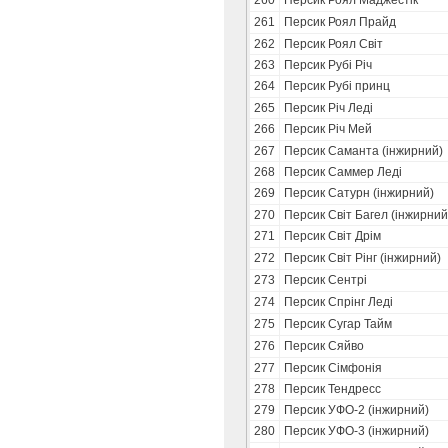
260
Персик Роял Маджестік
261
Персик Роял Прайд
262
Персик Роял Світ
263
Персик Рубі Річ
264
Персик Рубі принц
265
Персик Річ Леді
266
Персик Річ Мей
267
Персик Саманта (інжирний)
268
Персик Саммер Леді
269
Персик Сатурн (інжирний)
270
Персик Світ Багел (інжирний
271
Персик Світ Дрім
272
Персик Світ Рінг (інжирний)
273
Персик Сентрі
274
Персик Спрінг Леді
275
Персик Сугар Тайм
276
Персик Сяйво
277
Персик Сімфонія
278
Персик Тендресс
279
Персик УФО-2 (інжирний)
280
Персик УФО-3 (інжирний)