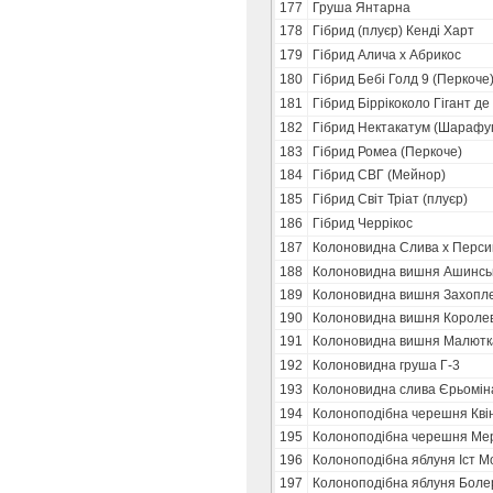
177
Груша Янтарна
178
Гібрид (плуєр) Кенді Харт
179
Гібрид Алича х Абрикос
180
Гібрид Бебі Голд 9 (Перкоче
181
Гібрид Біррікоколо Гігант де
182
Гібрид Нектакатум (Шарафу
183
Гібрид Ромеа (Перкоче)
184
Гібрид СВГ (Мейнор)
185
Гібрид Світ Тріат (плуєр)
186
Гібрид Черрікос
187
Колоновидна Слива х Перси
188
Колоновидна вишня Ашинськ
189
Колоновидна вишня Захопл
190
Колоновидна вишня Короле
191
Колоновидна вишня Малютк
192
Колоновидна груша Г-3
193
Колоновидна слива Єрьомін
194
Колоноподібна черешня Кві
195
Колоноподібна черешня Мер
196
Колоноподібна яблуня Іст М
197
Колоноподібна яблуня Боле