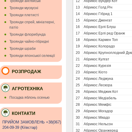
Троянди англійські
12
Абрикос Вундер Кот
13
Абрикос Голд Річ
Троянди мускуснi
14
Абрикос Гібрид 1
Троянди плетисті
15
Абрикос Дженгат
Троянди спрей, мініатюрні,
16
Абрикос Ерлі Блуш
патіо
17
Абрикос Ерлі ред Оранж
Троянди флорибунда
18
Абрикос Кармен Топ
Троянди чайно-гібридні
19
Абрикос Колорадо
Троянди шраби
20
Абрикос Крупноплодний Дук
Троянди японської селекції
21
Абрикос Кулгат
22
Абрикос Курезія
РОЗПРОДАЖ
23
Абрикос Кіото
24
Абрикос Леджуна
25
Абрикос Лескора
АГРОТЕХНІКА
26
Абрикос Меджик Кот
Посадка яблонь осенью
27
Абрикос Медіабель
28
Абрикос Мемфіс
29
Абрикос Могадор
КОНТАКТИ
30
Абрикос Мікадо
ПРИЙОМ ЗАМОВЛЕНЬ +38(067)
31
Абрикос Нельсон
204-09-39 (Кiївстар)
32
Абрикос Оранжеред