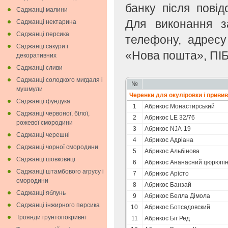
банку після пові
Саджанці малини
Для виконання з
Саджанці нектарина
Саджанці персика
телефону, адресу
Саджанці сакури і
«Нова пошта», ПІБ
декоративних
Саджанці сливи
Саджанці солодкого мигдаля i
№
мушмули
Черенки для окулiровки i приви
Саджанці фундука
1
Абрикоc Монастирський
Саджанці червоної, білої,
2
Абрикос LE 32/76
рожевої смородини
3
Абрикос NJA-19
Саджанці черешні
4
Абрикос Адріана
Саджанці чорної смородини
5
Абрикос Альбінова
Саджанці шовковиці
6
Абрикос Ананасний цюрюпін
Саджанці штамбового агрусу і
7
Абрикос Арісто
смородини
8
Абрикос Банзай
Саджанці яблунь
9
Абрикос Белла Дімола
Саджанці інжирного персика
10
Абрикос Ботсадовский
Троянди грунтопокривні
11
Абрикос Біг Ред