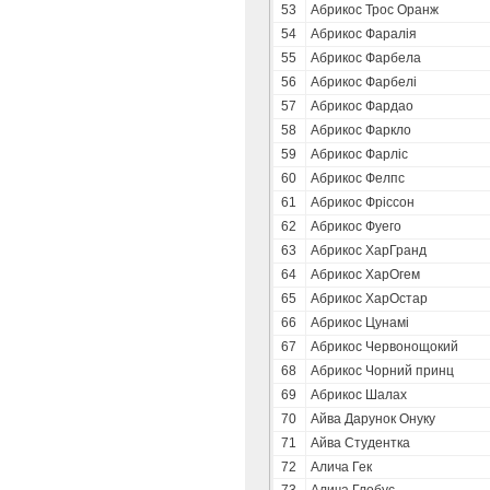
53
Абрикос Трос Оранж
54
Абрикос Фаралія
55
Абрикос Фарбела
56
Абрикос Фарбелі
57
Абрикос Фардао
58
Абрикос Фаркло
59
Абрикос Фарліс
60
Абрикос Фелпс
61
Абрикос Фріссон
62
Абрикос Фуего
63
Абрикос ХарГранд
64
Абрикос ХарОгем
65
Абрикос ХарОстар
66
Абрикос Цунамі
67
Абрикос Червонощокий
68
Абрикос Чорний принц
69
Абрикос Шалах
70
Айва Дарунок Онуку
71
Айва Студентка
72
Алича Гек