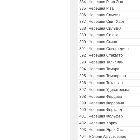
384
Черешня Роял Энн
385
Черешня Ріта
386
Черешня Саммит
387
Черешня Свит Харт
388
Черешня Сильвия
389
Черешня Сказка
390
Черешня Скина
391
Черешня Совериджен
392
Черешня Стакатто
393
Черешня Талисман
394
Черешня Тамара
395
Черешня Темпорион
396
Черешня Техлован
397
Черешня Удивительная
398
Черешня Фердива
399
Черешня Ферровия
400
Черешня Фертард
401
Черешня Фольфер
402
Черешня Хорка
403
Черешня Эрли Стар
404
Яблоня Августовское