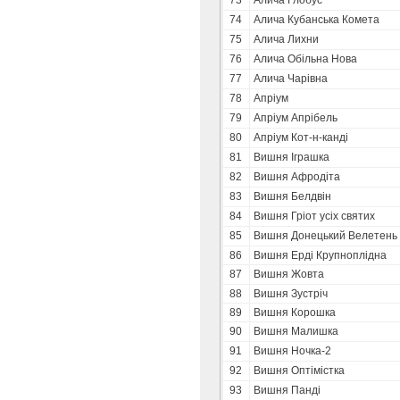
73
Алича Глобус
74
Алича Кубанська Комета
75
Алича Лихни
76
Алича Обільна Нова
77
Алича Чарівна
78
Апріум
79
Апріум Апрібель
80
Апріум Кот-н-канді
81
Вишня Іграшка
82
Вишня Афродіта
83
Вишня Белдвін
84
Вишня Гріот усіх святих
85
Вишня Донецький Велетень
86
Вишня Ерді Крупноплідна
87
Вишня Жовта
88
Вишня Зустріч
89
Вишня Корошка
90
Вишня Малишка
91
Вишня Ночка-2
92
Вишня Оптімістка
93
Вишня Панді