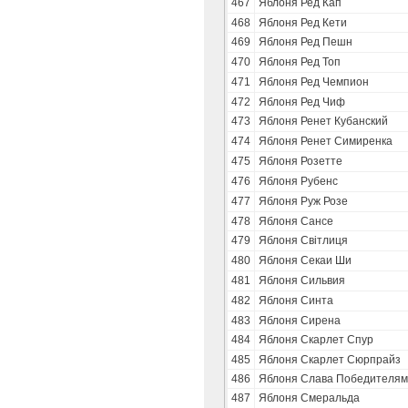
467
Яблоня Ред Кап
468
Яблоня Ред Кети
469
Яблоня Ред Пешн
470
Яблоня Ред Топ
471
Яблоня Ред Чемпион
472
Яблоня Ред Чиф
473
Яблоня Ренет Кубанский
474
Яблоня Ренет Симиренка
475
Яблоня Розетте
476
Яблоня Рубенс
477
Яблоня Руж Розе
478
Яблоня Сансе
479
Яблоня Свiтлиця
480
Яблоня Секаи Ши
481
Яблоня Сильвия
482
Яблоня Синта
483
Яблоня Сирена
484
Яблоня Скарлет Спур
485
Яблоня Скарлет Сюрпрайз
486
Яблоня Слава Победителям
487
Яблоня Смеральда