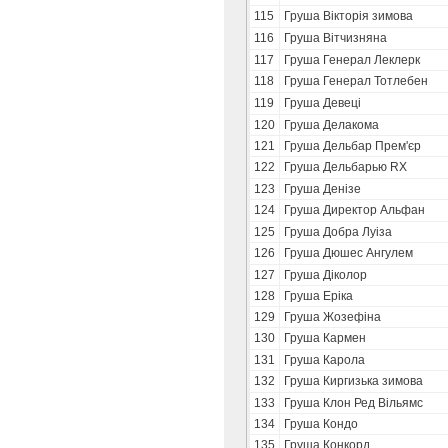
115
Груша Вікторія зимова
116
Груша Вітчизняна
117
Груша Генерал Леклерк
118
Груша Генерал Тотлебен
119
Груша Девеці
120
Груша Делакома
121
Груша Дельбар Прем'єр
122
Груша Дельбарью RX
123
Груша Денізе
124
Груша Директор Альфан
125
Груша Добра Луіза
126
Груша Дюшес Ангулем
127
Груша Діколор
128
Груша Еріка
129
Груша Жозефіна
130
Груша Кармен
131
Груша Карола
132
Груша Киргизька зимова
133
Груша Клон Ред Вільямс
134
Груша Кондо
135
Груша Конкорд