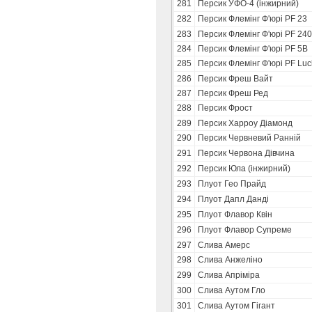
281
Персик УФО-4 (інжирний)
282
Персик Флемінг Ф'юрі PF 23
283
Персик Флемінг Ф'юрі PF 24
284
Персик Флемінг Ф'юрі PF 5В
285
Персик Флемінг Ф'юрі PF Luc
286
Персик Фреш Вайт
287
Персик Фреш Ред
288
Персик Фрост
289
Персик Харроу Діамонд
290
Персик Червневий Ранній
291
Персик Червона Дівчина
292
Персик Юла (інжирний)
293
Плуот Гео Прайд
294
Плуот Дапл Данді
295
Плуот Флавор Квін
296
Плуот Флавор Супреме
297
Слива Амерс
298
Слива Анжеліно
299
Слива Апріміра
300
Слива Аутом Гло
301
Слива Аутом Гігант