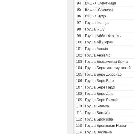
94
Вишня Супутниця
95
Вишня Уралочка
96
Вишня Чудо
97
Груша Ізольда
98
Груша Іншу
99
Груша Аббат Фетель
100
Груша Ай Дюран
101
Груша Алесія
102
Груша Анжеліс
103
Груша Безсемянка Дрича
104
Груша Бергамот смугастий
105
Груша Бере Дюрондо
106
Груша Бере Боск
107
Груша Бере Гарді
108
Груша Бере Діль
109
Груша Бере Римска
110
Груша Бланка
111
Груша Богемія
112
Груша Бронзова
113
Груша Бронзовая Наши
114
Груша Весільна