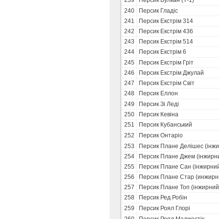
239
Персик Вулкан (Т-1)
240
Персик Гладіс
241
Персик Екстрім 314
242
Персик Екстрім 436
243
Персик Екстрім 514
244
Персик Екстрім 6
245
Персик Екстрім Гріт
246
Персик Екстрім Джулай
247
Персик Екстрім Світ
248
Персик Еллон
249
Персик Зi Ледi
250
Персик Кевіна
251
Персик Кубанський
252
Персик Онтаріо
253
Персик Плане Делішес (інж
254
Персик Плане Джем (інжирн
255
Персик Плане Сан (інжирни
256
Персик Плане Стар (инжирн
257
Персик Плане Топ (інжирний
258
Персик Ред Робін
259
Персик Роял Глорі