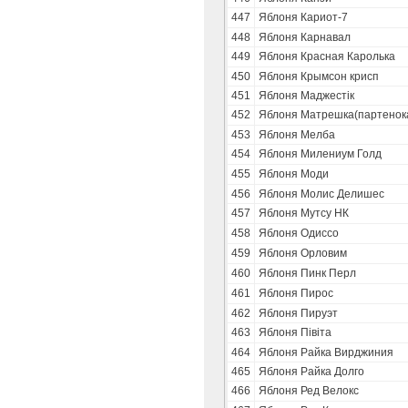
447
Яблоня Кариот-7
448
Яблоня Карнавал
449
Яблоня Красная Каролька
450
Яблоня Крымсон крисп
451
Яблоня Маджестік
452
Яблоня Матрешка(партенок
453
Яблоня Мелба
454
Яблоня Милениум Голд
455
Яблоня Моди
456
Яблоня Молис Делишес
457
Яблоня Мутсу НК
458
Яблоня Одиссо
459
Яблоня Орловим
460
Яблоня Пинк Перл
461
Яблоня Пирос
462
Яблоня Пируэт
463
Яблоня Півіта
464
Яблоня Райка Вирджиния
465
Яблоня Райка Долго
466
Яблоня Ред Велокс