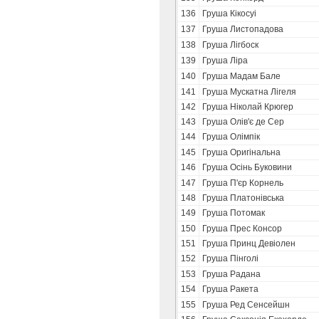
136
Груша Кікосуі
137
Груша Листопадова
138
Груша Лігбоск
139
Груша Ліра
140
Груша Мадам Бале
141
Груша Мускатна Лігеля
142
Груша Ніколай Крюгер
143
Груша Олів'є де Сер
144
Груша Олімпік
145
Груша Оригінальна
146
Груша Осінь Буковини
147
Груша П'єр Корнель
148
Груша Платонівська
149
Груша Потомак
150
Груша Прес Консор
151
Груша Принц Девіолен
152
Груша Пінголі
153
Груша Радана
154
Груша Ракета
155
Груша Ред Сенсейшн