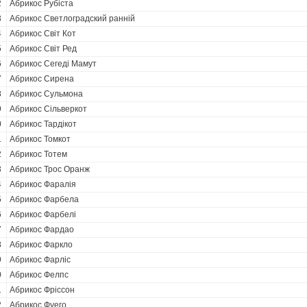
2
Абрикос Рубіста
3
Абрикос Светлоградский ранній
4
Абрикос Світ Кот
5
Абрикос Світ Ред
6
Абрикос Сегеді Мамут
7
Абрикос Сирена
8
Абрикос Сульмона
9
Абрикос Сільверкот
0
Абрикос Тардікот
1
Абрикос Томкот
2
Абрикос Тотем
3
Абрикос Трос Оранж
4
Абрикос Фаралія
5
Абрикос Фарбела
6
Абрикос Фарбелі
7
Абрикос Фардао
8
Абрикос Фаркло
9
Абрикос Фарліс
0
Абрикос Фелпс
1
Абрикос Фріссон
2
Абрикос Фуего