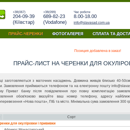
+38(067)
+38(099)
Час роботи
204-09-39
689-82-23
8.00-18.00
(Кiївстар)
(Vodafone)
info@slavasad.com.ua
ПРАЙС-ЧЕРЕНКИ
ФОТОГАЛЕРЕЯ
СПЛАТА ТА ДОСТ
їна
Позиция добавлена в заказ!
ПРАЙС-ЛИСТ НА ЧЕРЕНКИ ДЛЯ ОКУЛІРО
ці заготовляються з маточних насаджень. Довжина живців близько 40-50см
м. Замовлення приймаються телефоном та на електронну пошту info@slavas
тку Приват банку після повідомлення про повну комплектацію замовл
овлення обов'язково вказуйте ваш номер телефону, адресу найближ
оперевезення «Нова пошта», ПІБ та місто. Мінімальна сума замовлення 300 гр
№
Сорт
ренки для окулiровки i прививки
Абрикоc Монастирський