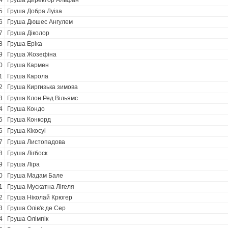
4
Груша Директор Альфан
5
Груша Добра Луіза
6
Груша Дюшес Ангулем
7
Груша Діколор
8
Груша Еріка
9
Груша Жозефіна
0
Груша Кармен
1
Груша Карола
2
Груша Киргизька зимова
3
Груша Клон Ред Вільямс
4
Груша Кондо
5
Груша Конкорд
6
Груша Кікосуі
7
Груша Листопадова
8
Груша Лігбоск
9
Груша Ліра
0
Груша Мадам Бале
1
Груша Мускатна Лігеля
2
Груша Ніколай Крюгер
3
Груша Олів'є де Сер
4
Груша Олімпік