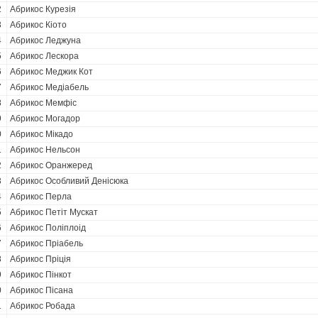
2
Абрикос Курезія
3
Абрикос Кіото
4
Абрикос Леджуна
5
Абрикос Лескора
6
Абрикос Меджик Кот
7
Абрикос Медіабель
8
Абрикос Мемфіс
9
Абрикос Могадор
0
Абрикос Мікадо
1
Абрикос Нельсон
2
Абрикос Оранжеред
3
Абрикос Особливий Денісюка
4
Абрикос Перла
5
Абрикос Петіт Мускат
6
Абрикос Поліплоід
7
Абрикос Пріабель
8
Абрикос Пріція
9
Абрикос Пінкот
0
Абрикос Пісана
1
Абрикос Робада