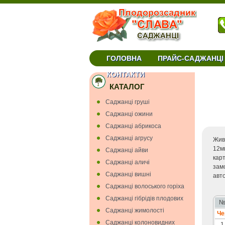
ГОЛОВНА
ПРАЙС-САДЖАНЦІ
окуліровки та прививки купити черенки Укра
КОНТАКТИ
КАТАЛОГ
Cаджанці грушi
Cаджанці ожини
Саджанці абрикоса
Саджанці агрусу
Жив
12м
Саджанці айви
кар
Саджанці аличі
зам
Саджанці вишнi
авт
Саджанці волоського горіха
Саджанці гiбрiдiв плодових
Саджанці жимолості
Че
Саджанці колоновидних
1