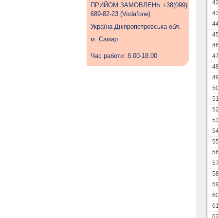
4
ПРИЙОМ ЗАМОВЛЕНЬ +38(099)
4
689-82-23 (Vodafone)
4
Україна Дніпропетровська обл.
4
м. Самар
4
Час работи: 8.00-18.00
4
4
4
5
5
5
5
5
5
5
5
5
5
6
6
6