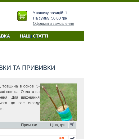
У кошику позицій: 1
На сумму: 50.00 грн
Оформити замовлення
Прайс-лист на черенки для
АВКА
НАШІ СТАТТІ
ВКИ ТА ПРИВИВКИ
, товщина в основі 5-
ad.com.ua. Оплата на
ення. Для виконання
чого до вас складу
н.
Примітки
Ціна, грн
50.