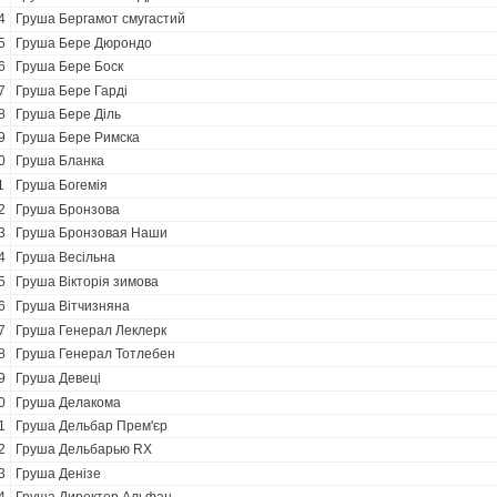
4
Груша Бергамот смугастий
5
Груша Бере Дюрондо
6
Груша Бере Боск
7
Груша Бере Гарді
8
Груша Бере Діль
9
Груша Бере Римска
0
Груша Бланка
1
Груша Богемія
2
Груша Бронзова
3
Груша Бронзовая Наши
4
Груша Весільна
5
Груша Вікторія зимова
6
Груша Вітчизняна
7
Груша Генерал Леклерк
8
Груша Генерал Тотлебен
9
Груша Девеці
0
Груша Делакома
1
Груша Дельбар Прем'єр
2
Груша Дельбарью RX
3
Груша Денізе