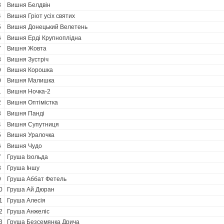
3
Вишня Белдвін
4
Вишня Гріот усіх святих
5
Вишня Донецький Велетень
6
Вишня Ерді Крупноплідна
7
Вишня Жовта
8
Вишня Зустріч
9
Вишня Корошка
0
Вишня Малишка
1
Вишня Ночка-2
2
Вишня Оптімістка
3
Вишня Панді
4
Вишня Супутниця
5
Вишня Уралочка
6
Вишня Чудо
7
Груша Ізольда
8
Груша Іншу
9
Груша Аббат Фетель
0
Груша Ай Дюран
1
Груша Алесія
2
Груша Анжеліс
3
Груша Безсемянка Дрича