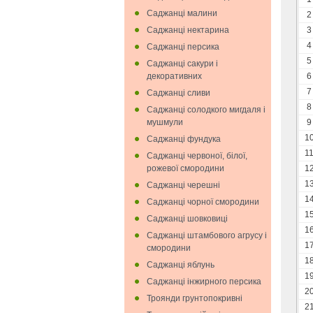
Саджанці малини
2
Саджанці нектарина
3
4
Саджанці персика
5
Саджанці сакури і
декоративних
6
7
Саджанці сливи
8
Саджанці солодкого мигдаля i
мушмули
9
1
Саджанці фундука
1
Саджанці червоної, білої,
рожевої смородини
1
1
Саджанці черешні
1
Саджанці чорної смородини
1
Саджанці шовковиці
1
Саджанці штамбового агрусу і
1
смородини
1
Саджанці яблунь
1
Саджанці інжирного персика
2
Троянди грунтопокривні
2