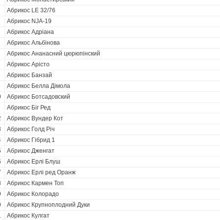
Абрикос LE 32/76
Абрикос NJA-19
Абрикос Адріана
Абрикос Альбінова
Абрикос Ананасний цюрюпінский
Абрикос Арісто
Абрикос Банзай
Абрикос Белла Дімола
0
Абрикос Ботсадовский
1
Абрикос Біг Ред
2
Абрикос Вундер Кот
3
Абрикос Голд Річ
4
Абрикос Гібрид 1
5
Абрикос Дженгат
6
Абрикос Ерлі Блуш
7
Абрикос Ерлі ред Оранж
8
Абрикос Кармен Топ
9
Абрикос Колорадо
0
Абрикос Крупноплодний Дуки
1
Абрикос Кулгат