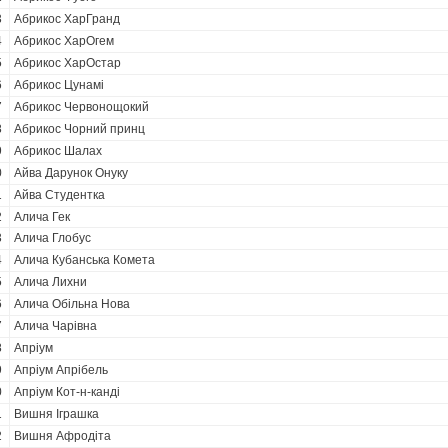
3
Абрикос ХарГранд
4
Абрикос ХарОгем
5
Абрикос ХарОстар
6
Абрикос Цунамі
7
Абрикос Червонощокий
8
Абрикос Чорний принц
9
Абрикос Шалах
0
Айва Дарунок Онуку
1
Айва Студентка
2
Алича Гек
3
Алича Глобус
4
Алича Кубанська Комета
5
Алича Лихни
6
Алича Обільна Нова
7
Алича Чарівна
8
Апріум
9
Апріум Апрібель
0
Апріум Кот-н-канді
1
Вишня Іграшка
2
Вишня Афродіта