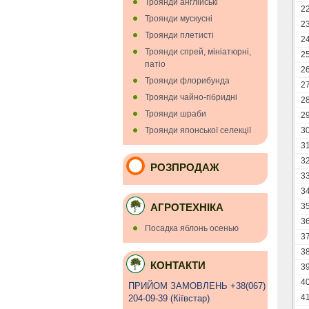
Троянди англійські
2
Троянди мускуснi
2
Троянди плетисті
2
Троянди спрей, мініатюрні,
2
патіо
2
Троянди флорибунда
2
Троянди чайно-гібридні
2
Троянди шраби
2
Троянди японської селекції
3
3
3
РОЗПРОДАЖ
3
3
АГРОТЕХНІКА
3
3
Посадка яблонь осенью
3
3
КОНТАКТИ
3
4
ПРИЙОМ ЗАМОВЛЕНЬ +38(067)
4
204-09-39 (Кiївстар)