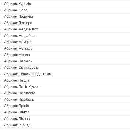
2
Абрикос Курезія
3
Абрикос Кіото
4
Абрикос Леджуна
5
Абрикос Лескора
6
Абрикос Меджик Кот
7
Абрикос Медіабель
8
Абрикос Мемфіс
9
Абрикос Могадор
0
Абрикос Мікадо
1
Абрикос Нельсон
2
Абрикос Оранжеред
3
Абрикос Особливий Денісюка
4
Абрикос Перла
5
Абрикос Петіт Мускат
6
Абрикос Поліплоід
7
Абрикос Пріабель
8
Абрикос Пріція
9
Абрикос Пінкот
0
Абрикос Пісана
1
Абрикос Робада