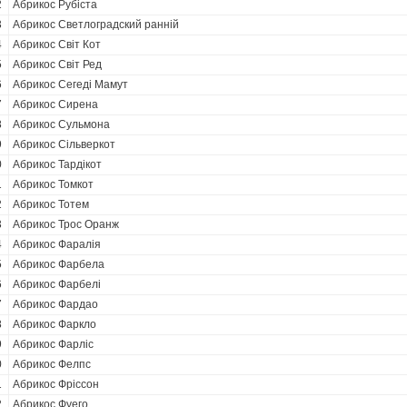
2
Абрикос Рубіста
3
Абрикос Светлоградский ранній
4
Абрикос Світ Кот
5
Абрикос Світ Ред
6
Абрикос Сегеді Мамут
7
Абрикос Сирена
8
Абрикос Сульмона
9
Абрикос Сільверкот
0
Абрикос Тардікот
1
Абрикос Томкот
2
Абрикос Тотем
3
Абрикос Трос Оранж
4
Абрикос Фаралія
5
Абрикос Фарбела
6
Абрикос Фарбелі
7
Абрикос Фардао
8
Абрикос Фаркло
9
Абрикос Фарліс
0
Абрикос Фелпс
1
Абрикос Фріссон
2
Абрикос Фуего