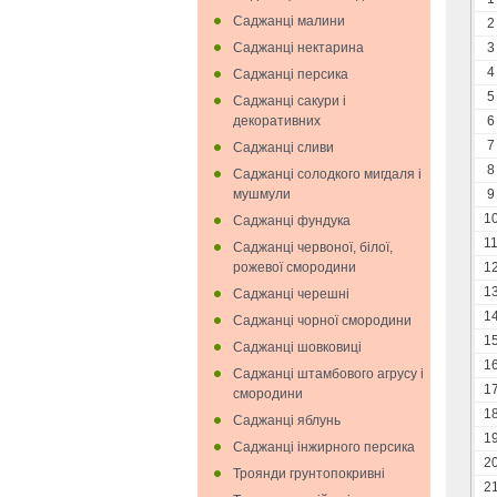
Саджанці малини
2
Саджанці нектарина
3
4
Саджанці персика
5
Саджанці сакури і
декоративних
6
7
Саджанці сливи
8
Саджанці солодкого мигдаля i
мушмули
9
1
Саджанці фундука
1
Саджанці червоної, білої,
рожевої смородини
1
1
Саджанці черешні
1
Саджанці чорної смородини
1
Саджанці шовковиці
1
Саджанці штамбового агрусу і
1
смородини
1
Саджанці яблунь
1
Саджанці інжирного персика
2
Троянди грунтопокривні
2