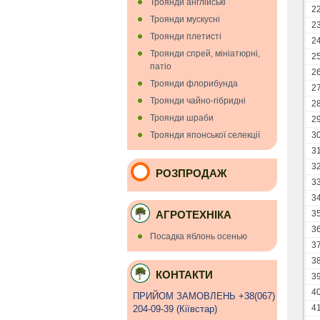
Троянди англійські
2
Троянди мускуснi
2
Троянди плетисті
2
Троянди спрей, мініатюрні,
2
патіо
2
Троянди флорибунда
2
Троянди чайно-гібридні
2
Троянди шраби
2
Троянди японської селекції
3
3
3
РОЗПРОДАЖ
3
3
АГРОТЕХНІКА
3
3
Посадка яблонь осенью
3
3
КОНТАКТИ
3
4
ПРИЙОМ ЗАМОВЛЕНЬ +38(067)
4
204-09-39 (Кiївстар)