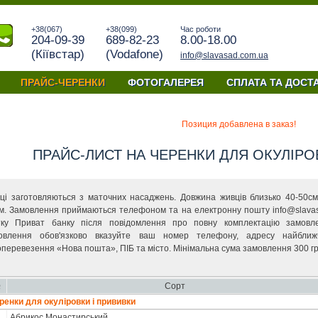
+38(067)
+38(099)
Час роботи
204-09-39
689-82-23
8.00-18.00
(Кiївстар)
(Vodafone)
info@slavasad.com.ua
ПРАЙС-ЧЕРЕНКИ
ФОТОГАЛЕРЕЯ
СПЛАТА ТА ДОСТ
їна
Позиция добавлена в заказ!
ПРАЙС-ЛИСТ НА ЧЕРЕНКИ ДЛЯ ОКУЛІРО
ці заготовляються з маточних насаджень. Довжина живців близько 40-50см
м. Замовлення приймаються телефоном та на електронну пошту info@slavas
тку Приват банку після повідомлення про повну комплектацію замовл
овлення обов'язково вказуйте ваш номер телефону, адресу найближ
оперевезення «Нова пошта», ПІБ та місто. Мінімальна сума замовлення 300 гр
№
Сорт
ренки для окулiровки i прививки
Абрикоc Монастирський