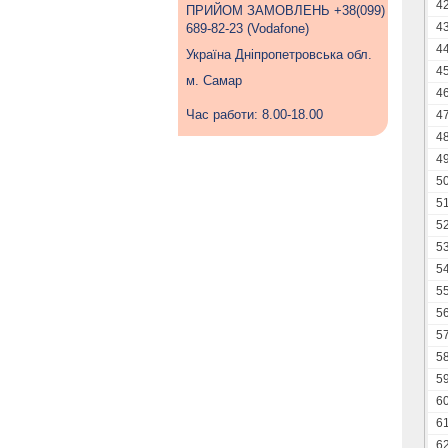
4
ПРИЙОМ ЗАМОВЛЕНЬ +38(099)
4
689-82-23 (Vodafone)
4
Україна Дніпропетровська обл.
4
м. Самар
4
Час работи: 8.00-18.00
4
4
4
5
5
5
5
5
5
5
5
5
5
6
6
6