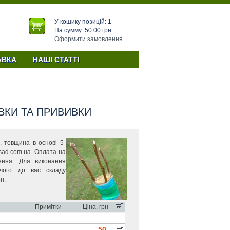
У кошику позицій: 1
На сумму: 50.00 грн
Оформити замовлення
Прайс-лист на черенки для
АВКА
НАШІ СТАТТІ
ВКИ ТА ПРИВИВКИ
, товщина в основі 5-
ad.com.ua. Оплата на
ення. Для виконання
чого до вас складу
н.
Примітки
Ціна, грн
50.