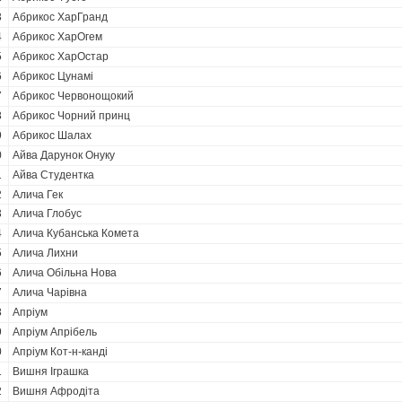
3
Абрикос ХарГранд
4
Абрикос ХарОгем
5
Абрикос ХарОстар
6
Абрикос Цунамі
7
Абрикос Червонощокий
8
Абрикос Чорний принц
9
Абрикос Шалах
0
Айва Дарунок Онуку
1
Айва Студентка
2
Алича Гек
3
Алича Глобус
4
Алича Кубанська Комета
5
Алича Лихни
6
Алича Обільна Нова
7
Алича Чарівна
8
Апріум
9
Апріум Апрібель
0
Апріум Кот-н-канді
1
Вишня Іграшка
2
Вишня Афродіта