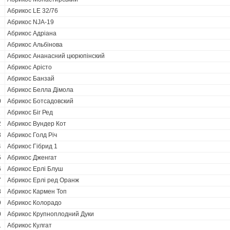
Абрикос LE 32/76
Абрикос NJA-19
Абрикос Адріана
Абрикос Альбінова
Абрикос Ананасний цюрюпінский
Абрикос Арісто
Абрикос Банзай
Абрикос Белла Дімола
0
Абрикос Ботсадовский
1
Абрикос Біг Ред
2
Абрикос Вундер Кот
3
Абрикос Голд Річ
4
Абрикос Гібрид 1
5
Абрикос Дженгат
6
Абрикос Ерлі Блуш
7
Абрикос Ерлі ред Оранж
8
Абрикос Кармен Топ
9
Абрикос Колорадо
0
Абрикос Крупноплодний Дуки
1
Абрикос Кулгат