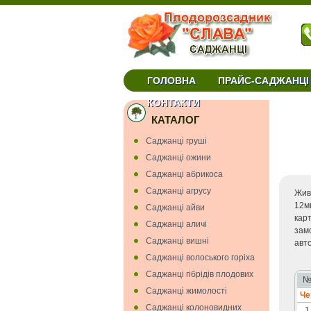
ГОЛОВНА
ПРАЙС-САДЖАНЦІ
окуліровки та прививки купити черенки Укра
КОНТАКТИ
КАТАЛОГ
Cаджанці грушi
Cаджанці ожини
Саджанці абрикоса
Саджанці агрусу
Жив
12м
Саджанці айви
кар
Саджанці аличі
зам
Саджанці вишнi
авт
Саджанці волоського горіха
Саджанці гiбрiдiв плодових
Саджанці жимолості
Че
Саджанці колоновидних
1