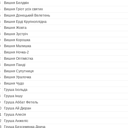
3
Вишня Белдвін
4
Вишня Гріот усіх святих
5
Вишня Донецький Велетень
6
Вишня Ерді Крупноплідна
7
Вишня Жовта
8
Вишня Зустріч
9
Вишня Корошка
0
Вишня Малишка
1
Вишня Ночка-2
2
Вишня Оптімістка
3
Вишня Панді
4
Вишня Супутниця
5
Вишня Уралочка
6
Вишня Чудо
7
Груша Ізольда
8
Груша Іншу
9
Груша Аббат Фетель
0
Груша Ай Дюран
1
Груша Алесія
2
Груша Анжеліс
3
Груша Безсемянка Дрича