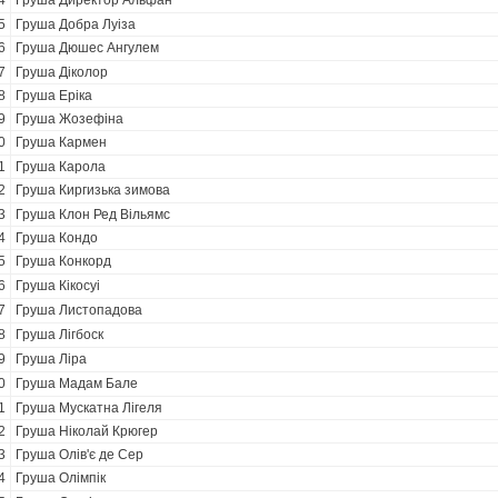
4
Груша Директор Альфан
5
Груша Добра Луіза
6
Груша Дюшес Ангулем
7
Груша Діколор
8
Груша Еріка
9
Груша Жозефіна
0
Груша Кармен
1
Груша Карола
2
Груша Киргизька зимова
3
Груша Клон Ред Вільямс
4
Груша Кондо
5
Груша Конкорд
6
Груша Кікосуі
7
Груша Листопадова
8
Груша Лігбоск
9
Груша Ліра
0
Груша Мадам Бале
1
Груша Мускатна Лігеля
2
Груша Ніколай Крюгер
3
Груша Олів'є де Сер
4
Груша Олімпік