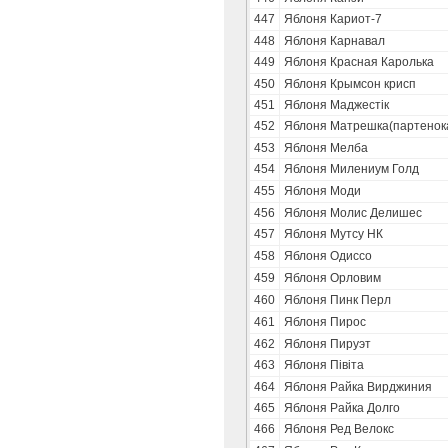
447
Яблоня Кариот-7
448
Яблоня Карнавал
449
Яблоня Красная Каролька
450
Яблоня Крымсон крисп
451
Яблоня Маджестік
452
Яблоня Матрешка(партенок
453
Яблоня Мелба
454
Яблоня Милениум Голд
455
Яблоня Моди
456
Яблоня Молис Делишес
457
Яблоня Мутсу НК
458
Яблоня Одиссо
459
Яблоня Орловим
460
Яблоня Пинк Перл
461
Яблоня Пирос
462
Яблоня Пируэт
463
Яблоня Півіта
464
Яблоня Райка Вирджиния
465
Яблоня Райка Долго
466
Яблоня Ред Велокс