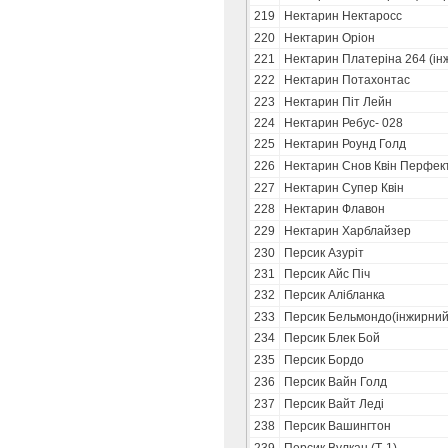
219
Нектарин Нектаросс
220
Нектарин Оріон
221
Нектарин Платеріна 264 (ін
222
Нектарин Потахонтас
223
Нектарин Піт Лейн
224
Нектарин Ребус- 028
225
Нектарин Роунд Голд
226
Нектарин Снов Квін Перфек
227
Нектарин Супер Квін
228
Нектарин Флавон
229
Нектарин Харблайзер
230
Персик Азуріт
231
Персик Айс Піч
232
Персик Алібланка
233
Персик Бельмондо(інжирний
234
Персик Блек Бой
235
Персик Бордо
236
Персик Вайн Голд
237
Персик Вайт Леді
238
Персик Вашингтон