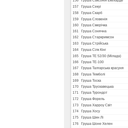
156
Груша Саксонія Екехарде
157
Груша Секуі
158
Груша Скарб
159
Груша Словенія
160
Груша Смерічка
161
Груша Сонячна
162
Груша Старкримсон
163
Груша Стрійська
164
Груша Сілк Кінг
165
Груша ТЕ 52/30 (Мілада)
166
Груша ТЕ-100
167
Груша Талгарська красуня
168
Груша Темболі
169
Груша Тоска
170
Груша Трускавецька
171
Груша Турондот
172
Груша Форель
173
Груша Харроу Світ
174
Груша Хосу
175
Груша Шин Лі
176
Груша Шоне Хелен