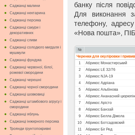
банку після пові
Саджанці малини
Для виконання з
Саджанці нектарина
Саджанці персика
телефону, адресу
Саджанці сакури і
«Нова пошта», ПІБ
декоративних
Саджанці сливи
Саджанці солодкого мигдаля i
№
мушмули
Черенки для окулiровки i приви
Саджанці фундука
1
Абрикоc Монастирський
Саджанці червоної, білої,
2
Абрикос LE 32/76
рожевої смородини
3
Абрикос NJA-19
Саджанці черешні
4
Абрикос Адріана
Саджанці чорної смородини
5
Абрикос Альбінова
Саджанці шовковиці
6
Абрикос Ананасний цюрюпін
Саджанці штамбового агрусу і
7
Абрикос Арісто
смородини
8
Абрикос Банзай
Саджанці яблунь
9
Абрикос Белла Дімола
Саджанці інжирного персика
10
Абрикос Ботсадовский
Троянди грунтопокривні
11
Абрикос Біг Ред