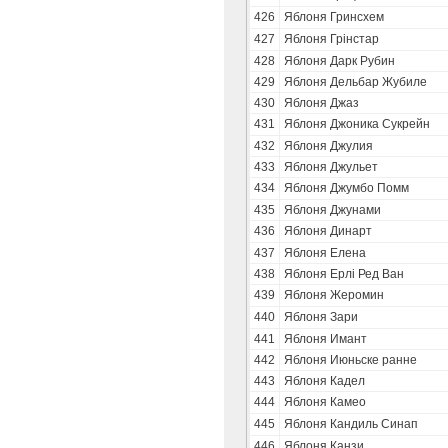
426
Яблоня Гринсхем
427
Яблоня Грінстар
428
Яблоня Дарк Рубин
429
Яблоня Дельбар Жубиле
430
Яблоня Джаз
431
Яблоня Джоника Сукрейн
432
Яблоня Джулия
433
Яблоня Джульет
434
Яблоня Джумбо Помм
435
Яблоня Джунами
436
Яблоня Динарт
437
Яблоня Елена
438
Яблоня Ерлі Ред Ван
439
Яблоня Жеромин
440
Яблоня Зари
441
Яблоня Имант
442
Яблоня Июньске ранне
443
Яблоня Кадел
444
Яблоня Камео
445
Яблоня Кандиль Синап
446
Яблоня Канзи