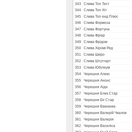
343
Слива Топ Тест
344
Слива Топ Хіт
345
Слива Топ енд Плюс
346
Слива Формоза
347
Слива Фортуна
348
Слива Фріар
349
Слива Фрідом
350
Слива Хіромі Ред
351
Слива Широ
352
Слива Штутгарт
353
Слива Юбілеум
354
Черешня Алекс
355
Черешня Анонс
356
Черешня Аіда
357
Черешня Блек Стар
358
Черешня Біг Стар
359
Черешня Вакханка
360
Черешня Валерій Чкалов
361
Черешня Валерія
362
Черешня Василіса