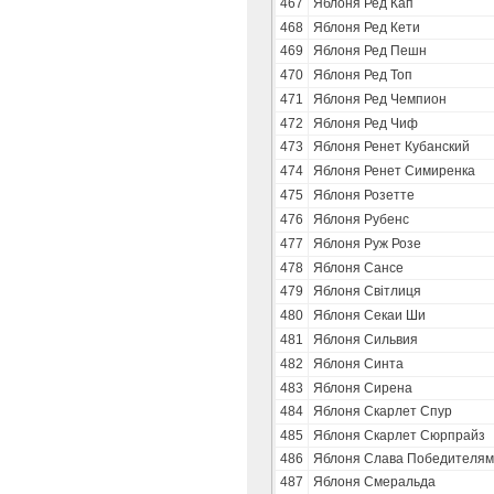
467
Яблоня Ред Кап
468
Яблоня Ред Кети
469
Яблоня Ред Пешн
470
Яблоня Ред Топ
471
Яблоня Ред Чемпион
472
Яблоня Ред Чиф
473
Яблоня Ренет Кубанский
474
Яблоня Ренет Симиренка
475
Яблоня Розетте
476
Яблоня Рубенс
477
Яблоня Руж Розе
478
Яблоня Сансе
479
Яблоня Свiтлиця
480
Яблоня Секаи Ши
481
Яблоня Сильвия
482
Яблоня Синта
483
Яблоня Сирена
484
Яблоня Скарлет Спур
485
Яблоня Скарлет Сюрпрайз
486
Яблоня Слава Победителям
487
Яблоня Смеральда