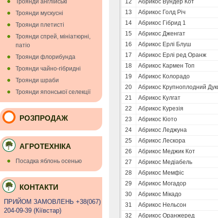
Троянди англійські
12
Абрикос Вундер Кот
13
Абрикос Голд Річ
Троянди мускуснi
14
Абрикос Гібрид 1
Троянди плетисті
15
Абрикос Дженгат
Троянди спрей, мініатюрні,
16
Абрикос Ерлі Блуш
патіо
17
Абрикос Ерлі ред Оранж
Троянди флорибунда
18
Абрикос Кармен Топ
Троянди чайно-гібридні
19
Абрикос Колорадо
Троянди шраби
20
Абрикос Крупноплодний Дук
Троянди японської селекції
21
Абрикос Кулгат
22
Абрикос Курезія
РОЗПРОДАЖ
23
Абрикос Кіото
24
Абрикос Леджуна
25
Абрикос Лескора
АГРОТЕХНІКА
26
Абрикос Меджик Кот
Посадка яблонь осенью
27
Абрикос Медіабель
28
Абрикос Мемфіс
29
Абрикос Могадор
КОНТАКТИ
30
Абрикос Мікадо
ПРИЙОМ ЗАМОВЛЕНЬ +38(067)
31
Абрикос Нельсон
204-09-39 (Кiївстар)
32
Абрикос Оранжеред