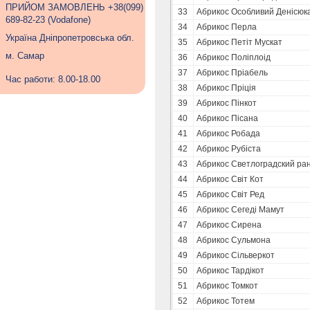
ПРИЙОМ ЗАМОВЛЕНЬ +38(099)
33
Абрикос Особливий Денісюк
689-82-23 (Vodafone)
34
Абрикос Перла
Україна Дніпропетровська обл.
35
Абрикос Петіт Мускат
м. Самар
36
Абрикос Поліплоід
37
Абрикос Пріабель
Час работи: 8.00-18.00
38
Абрикос Пріція
39
Абрикос Пінкот
40
Абрикос Пісана
41
Абрикос Робада
42
Абрикос Рубіста
43
Абрикос Светлоградский ра
44
Абрикос Світ Кот
45
Абрикос Світ Ред
46
Абрикос Сегеді Мамут
47
Абрикос Сирена
48
Абрикос Сульмона
49
Абрикос Сільверкот
50
Абрикос Тардікот
51
Абрикос Томкот
52
Абрикос Тотем