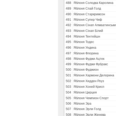
488
Яблоня Солодка Каролина
489
Яблоня Спай Голд
490
Яблоня Старкримсон
491
Яблоня Супер Чиф
492
Яблоня Сінап Алмаатинськи
493
Яблоня Сінап Білий
494
Яблоня Тентейшн
495
Яблоня Тодес
496
Яблоня Ундина
497
Яблоня Флорина
498
Яблоня Фуджи Ацтек
499
Яблоня Фуджи Фубракс
500
Яблоня Фуджион
501
Яблоня Хармони Делорина
502
Яблоня Хидден Роуз
503
Яблоня Хоней Крисп
504
Яблоня Цирцея
505
Яблоня Чемпион Спорт
506
Яблоня Эра
507
Яблоня Эрли Голд
508
Яблоня Эрли Женева