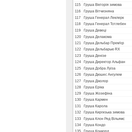
115
Груша Вікторія зимова
116
Груша Вітчизняна
117
Груша Генерал Леклерк
118
Груша Генерал Тотлебен
119
Груша Девеці
120
Груша Делакома
121
Груша Дельбар Прем'єр
122
Груша Дельбарью RX
123
Груша Денізе
124
Груша Директор Альфан
125
Груша Добра Луіза
126
Груша Дюшес Ангулем
127
Груша Діколор
128
Груша Еріка
129
Груша Жозефіна
130
Груша Кармен
131
Груша Карола
132
Груша Киргизька зимова
133
Груша Клон Ред Вільямс
134
Груша Кондо
135
Груша Конкорд