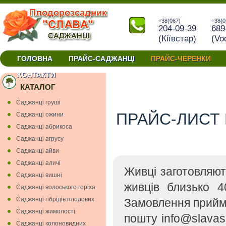
+38(067)
+38(0
204-09-39
689
(Кiївстар)
(Vo
ГОЛОВНА
ПРАЙС-САДЖАНЦІ
ПРАЙС-ЧЕРЕНКИ
окуліровки та прививки купити черенки Україна
КОНТАКТИ
КАТАЛОГ
Cаджанці грушi
ПРАЙС-ЛИСТ 
Cаджанці ожини
Саджанці абрикоса
Саджанці агрусу
Саджанці айви
Саджанці аличі
Живці заготовляю
Саджанці вишнi
живців близько 4
Саджанці волоського горіха
Саджанці гiбрiдiв плодових
Замовлення прийм
Саджанці жимолості
пошту info@slavas
Саджанці колоновидних