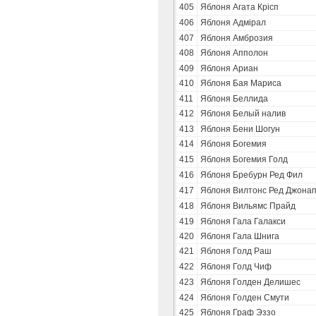
405
Яблоня Агата Крісп
406
Яблоня Адмірал
407
Яблоня Амброзия
408
Яблоня Апполон
409
Яблоня Ариан
410
Яблоня Бая Мариса
411
Яблоня Беллида
412
Яблоня Белый налив
413
Яблоня Бени Шогун
414
Яблоня Богемия
415
Яблоня Богемия Голд
416
Яблоня Бребурн Ред Фил
417
Яблоня Вилтонс Ред Джона
418
Яблоня Вильямс Прайд
419
Яблоня Гала Галакси
420
Яблоня Гала Шнига
421
Яблоня Голд Раш
422
Яблоня Голд Чиф
423
Яблоня Голден Делишес
424
Яблоня Голден Смути
425
Яблоня Граф Эззо