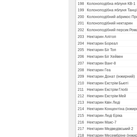
198
Колоноподібна яблуня КВ-1
199
Колоноподібна яблуня Танц
200
Колоноподібний абрикос Пр
201
Колоноподібний нектарин
202
Колоноподібний персик Ром
203
Нектарин Алітоп
204
Нектарин Бореал
205
Нектарин Біг Топ
206
Нектарин Біг Хейвен
207
Нектарин Ванг-8
208
Нектарин Геа
209
Нектарин Донат (інжирний)
210
Нектарин Екстрім Бьюті
211
Нектарин Екстрім Глобі
212
Нектарин Екстрім Мей
213
Нектарин Квін Леді
214
Нектарин Концентіна (інжир
215
Нектарин Леді Еріка
216
Нектарин Макс-7
217
Нектарин Медведівський 2
218
Нектарин Месембріне (інжи