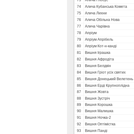
73
Алича Глобус
74
Алича Кубанська Комета
75
Алича Лихни
76
Алича Обільна Нова
77
Алича Чарівна
78
Апріум
79
Апріум Апрібель
80
Апріум Кот-н-канді
81
Вишня Іграшка
82
Вишня Афродіта
83
Вишня Белдвін
84
Вишня Гріот усіх святих
85
Вишня Донецький Велетень
86
Вишня Ерді Крупноплідна
87
Вишня Жовта
88
Вишня Зустріч
89
Вишня Корошка
90
Вишня Малишка
91
Вишня Ночка-2
92
Вишня Оптімістка
93
Вишня Панді