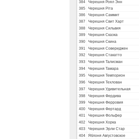
384
Черешня Роял Энн
385
Черешня Ріта
386
Черешня Саммит
387
Черешня Свит Харт
388
Черешня Сильвия
389
Черешня Сказка
390
Черешня Скина
391
Черешня Совериджен
392
Черешня Стакатто
393
Черешня Талисман
394
Черешня Тамара
395
Черешня Темпорион
396
Черешня Техлован
397
Черешня Удивительная
398
Черешня Фердива
399
Черешня Ферровия
400
Черешня Фертард
401
Черешня Фольфер
402
Черешня Хорка
403
Черешня Эрли Стар
404
Яблоня Августовское