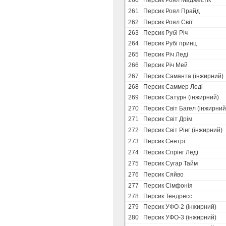
260
Персик Роял Маджестік
261
Персик Роял Прайд
262
Персик Роял Світ
263
Персик Рубі Річ
264
Персик Рубі принц
265
Персик Річ Леді
266
Персик Річ Мей
267
Персик Саманта (інжирний)
268
Персик Саммер Леді
269
Персик Сатурн (інжирний)
270
Персик Світ Багел (інжирний
271
Персик Світ Дрім
272
Персик Світ Рінг (інжирний)
273
Персик Сентрі
274
Персик Спрінг Леді
275
Персик Сугар Тайм
276
Персик Сяйво
277
Персик Сімфонія
278
Персик Тендресс
279
Персик УФО-2 (інжирний)
280
Персик УФО-3 (інжирний)