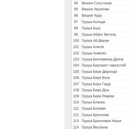
94
Вишня Супутниця
95
Вишня Уралочка
96
Вишня Чудо
97
Груша Ізольда
98
Груша Іншу
99
Груша Аббат Фетель
100
Груша Ай Дюран
101
Груша Алесія
102
Груша Анжеліс
103
Груша Безсемянка Дрича
104
Груша Бергамот смугастий
105
Груша Бере Дюрондо
106
Груша Бере Боск
107
Груша Бере Гарді
108
Груша Бере Діль
109
Груша Бере Римска
110
Груша Бланка
111
Груша Богемія
112
Груша Бронзова
113
Груша Бронзовая Наши
114
Груша Весільна