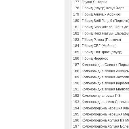
177
Груша Янтарна
178
Гібрид (плуєр) Кенді Харт
179
Гібрид Алича х Абрикос
180
Гібрид Бебі Голд 9 (Перкоче
181
Гібрид Біррікоколо Гігант де
182
Гібрид Нектакатум (Шарафу
183
Гібрид Ромеа (Перкоче)
184
Гібрид СВГ (Мейнор)
185
Гібрид Світ Тріат (плуєр)
186
Гібрид Черрікос
187
Колоновидна Слива х Перси
188
Колоновидна вишня Ашинськ
189
Колоновидна вишня Захопл
190
Колоновидна вишня Короле
191
Колоновидна вишня Малютк
192
Колоновидна груша Г-3
193
Колоновидна слива Єрьомін
194
Колоноподібна черешня Кві
195
Колоноподібна черешня Мер
196
Колоноподібна яблуня Іст М
197
Колоноподібна яблуня Боле