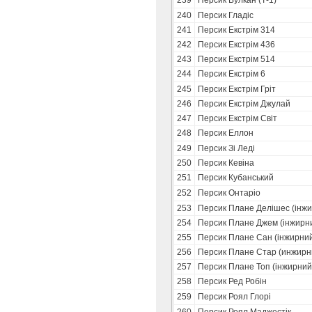
239
Персик Вулкан (Т-1)
240
Персик Гладіс
241
Персик Екстрім 314
242
Персик Екстрім 436
243
Персик Екстрім 514
244
Персик Екстрім 6
245
Персик Екстрім Гріт
246
Персик Екстрім Джулай
247
Персик Екстрім Світ
248
Персик Еллон
249
Персик Зi Ледi
250
Персик Кевіна
251
Персик Кубанський
252
Персик Онтаріо
253
Персик Плане Делішес (інж
254
Персик Плане Джем (інжирн
255
Персик Плане Сан (інжирни
256
Персик Плане Стар (инжирн
257
Персик Плане Топ (інжирний
258
Персик Ред Робін
259
Персик Роял Глорі