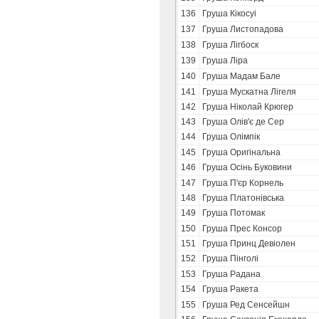
136
Груша Кікосуі
137
Груша Листопадова
138
Груша Лігбоск
139
Груша Ліра
140
Груша Мадам Бале
141
Груша Мускатна Лігеля
142
Груша Ніколай Крюгер
143
Груша Олів'є де Сер
144
Груша Олімпік
145
Груша Оригінальна
146
Груша Осінь Буковини
147
Груша П'єр Корнель
148
Груша Платонівська
149
Груша Потомак
150
Груша Прес Консор
151
Груша Принц Девіолен
152
Груша Пінголі
153
Груша Радана
154
Груша Ракета
155
Груша Ред Сенсейшн