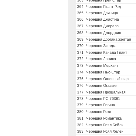
363
Черешня Грей Стар
364
Черешня Гігант Ред
365
Черешня Дачница
366
Черешня Джастіна
367
Черешня Джерело
368
Черешня Джорджия
369
Черешня Дрогана желтая
370
Черешня Загадка
371
Черешня Канада Гігант
372
Черешня Лапинз
373
Черешня Мерхант
374
Черешня Нью Стар
375
Черешня Огненный шар
376
Черешня Октавия
377
Черешня Прощальная
378
Черешня РС-76361
379
Черешня Регина
380
Черешня Рокет
381
Черешня Романтика
382
Черешня Роял Бейли
383
Черешня Роял Хелен