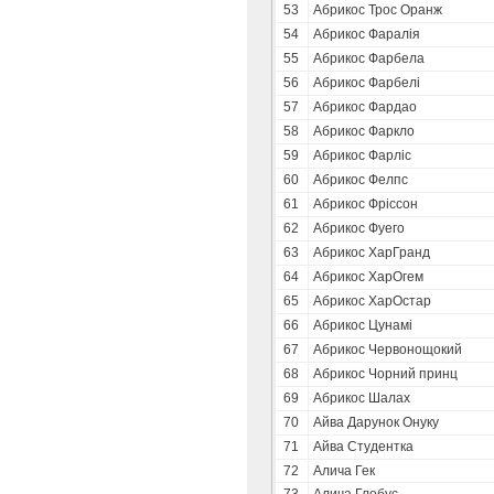
53
Абрикос Трос Оранж
54
Абрикос Фаралія
55
Абрикос Фарбела
56
Абрикос Фарбелі
57
Абрикос Фардао
58
Абрикос Фаркло
59
Абрикос Фарліс
60
Абрикос Фелпс
61
Абрикос Фріссон
62
Абрикос Фуего
63
Абрикос ХарГранд
64
Абрикос ХарОгем
65
Абрикос ХарОстар
66
Абрикос Цунамі
67
Абрикос Червонощокий
68
Абрикос Чорний принц
69
Абрикос Шалах
70
Айва Дарунок Онуку
71
Айва Студентка
72
Алича Гек