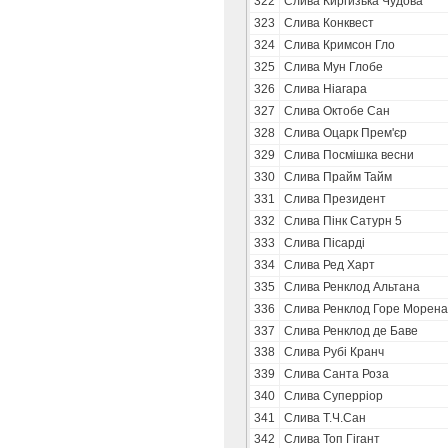
322
Слива Киргизька Чудова
323
Слива Конквест
324
Слива Кримсон Гло
325
Слива Мун Глобе
326
Слива Ніагара
327
Слива Октобе Сан
328
Слива Оцарк Прем'єр
329
Слива Посмішка весни
330
Слива Прайм Тайм
331
Слива Президент
332
Слива Пінк Сатурн 5
333
Слива Пісарді
334
Слива Ред Харт
335
Слива Ренклод Альтана
336
Слива Ренклод Горе Морена
337
Слива Ренклод де Баве
338
Слива Рубі Кранч
339
Слива Санта Роза
340
Слива Суперріор
341
Слива Т.Ч.Сан
342
Слива Топ Гігант