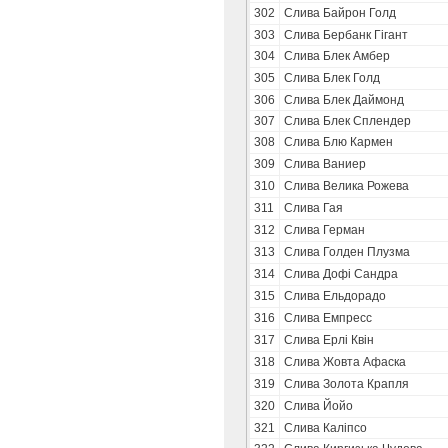
302
Слива Байрон Голд
303
Слива Бербанк Гігант
304
Слива Блек Амбер
305
Слива Блек Голд
306
Слива Блек Даймонд
307
Слива Блек Сплендер
308
Слива Блю Кармен
309
Слива Ваниер
310
Слива Велика Рожева
311
Слива Гая
312
Слива Герман
313
Слива Голден Плузма
314
Слива Дофі Сандра
315
Слива Ельдорадо
316
Слива Емпресс
317
Слива Ерлі Квін
318
Слива Жовта Афаска
319
Слива Золота Крапля
320
Слива Йойо
321
Слива Каліпсо