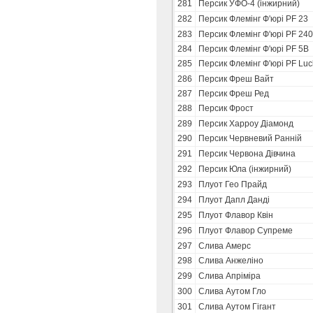
281
Персик УФО-4 (інжирний)
282
Персик Флемінг Ф'юрі PF 23
283
Персик Флемінг Ф'юрі PF 24
284
Персик Флемінг Ф'юрі PF 5В
285
Персик Флемінг Ф'юрі PF Luc
286
Персик Фреш Вайт
287
Персик Фреш Ред
288
Персик Фрост
289
Персик Харроу Діамонд
290
Персик Червневий Ранній
291
Персик Червона Дівчина
292
Персик Юла (інжирний)
293
Плуот Гео Прайд
294
Плуот Дапл Данді
295
Плуот Флавор Квін
296
Плуот Флавор Супреме
297
Слива Амерс
298
Слива Анжеліно
299
Слива Апріміра
300
Слива Аутом Гло
301
Слива Аутом Гігант