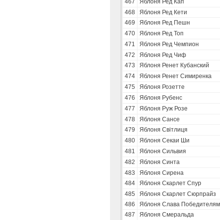
467
Яблоня Ред Кап
468
Яблоня Ред Кети
469
Яблоня Ред Пешн
470
Яблоня Ред Топ
471
Яблоня Ред Чемпион
472
Яблоня Ред Чиф
473
Яблоня Ренет Кубанский
474
Яблоня Ренет Симиренка
475
Яблоня Розетте
476
Яблоня Рубенс
477
Яблоня Руж Розе
478
Яблоня Сансе
479
Яблоня Свiтлиця
480
Яблоня Секаи Ши
481
Яблоня Сильвия
482
Яблоня Синта
483
Яблоня Сирена
484
Яблоня Скарлет Спур
485
Яблоня Скарлет Сюрпрайз
486
Яблоня Слава Победителям
487
Яблоня Смеральда