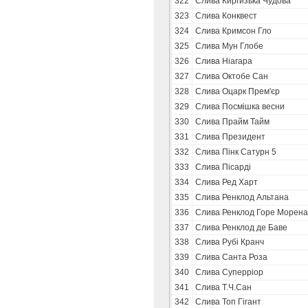
322
Слива Киргизька Чудова
323
Слива Конквест
324
Слива Кримсон Гло
325
Слива Мун Глобе
326
Слива Ніагара
327
Слива Октобе Сан
328
Слива Оцарк Прем'єр
329
Слива Посмішка весни
330
Слива Прайм Тайм
331
Слива Президент
332
Слива Пінк Сатурн 5
333
Слива Пісарді
334
Слива Ред Харт
335
Слива Ренклод Альтана
336
Слива Ренклод Горе Морена
337
Слива Ренклод де Баве
338
Слива Рубі Кранч
339
Слива Санта Роза
340
Слива Суперріор
341
Слива Т.Ч.Сан
342
Слива Топ Гігант