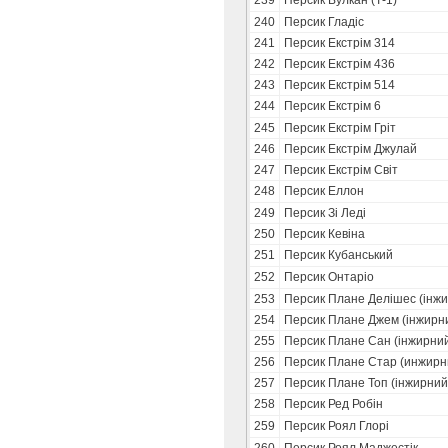
239
Персик Вулкан (Т-1)
240
Персик Гладіс
241
Персик Екстрім 314
242
Персик Екстрім 436
243
Персик Екстрім 514
244
Персик Екстрім 6
245
Персик Екстрім Гріт
246
Персик Екстрім Джулай
247
Персик Екстрім Світ
248
Персик Еллон
249
Персик Зi Ледi
250
Персик Кевіна
251
Персик Кубанський
252
Персик Онтаріо
253
Персик Плане Делішес (інж
254
Персик Плане Джем (інжирн
255
Персик Плане Сан (інжирни
256
Персик Плане Стар (инжирн
257
Персик Плане Топ (інжирний
258
Персик Ред Робін
259
Персик Роял Глорі