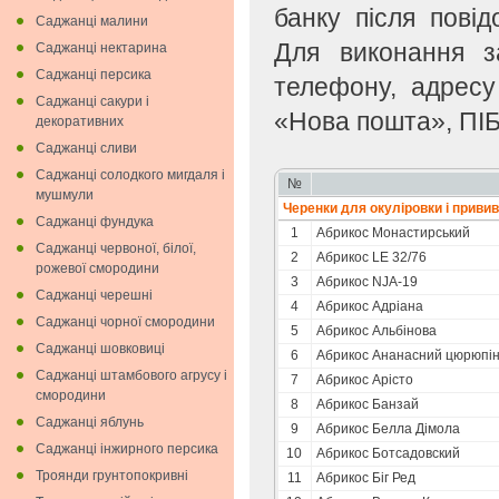
банку після пові
Саджанці малини
Для виконання з
Саджанці нектарина
Саджанці персика
телефону, адресу
Саджанці сакури і
«Нова пошта», ПІБ
декоративних
Саджанці сливи
Саджанці солодкого мигдаля i
№
мушмули
Черенки для окулiровки i приви
Саджанці фундука
1
Абрикоc Монастирський
Саджанці червоної, білої,
2
Абрикос LE 32/76
рожевої смородини
3
Абрикос NJA-19
Саджанці черешні
4
Абрикос Адріана
Саджанці чорної смородини
5
Абрикос Альбінова
Саджанці шовковиці
6
Абрикос Ананасний цюрюпін
Саджанці штамбового агрусу і
7
Абрикос Арісто
смородини
8
Абрикос Банзай
Саджанці яблунь
9
Абрикос Белла Дімола
Саджанці інжирного персика
10
Абрикос Ботсадовский
Троянди грунтопокривні
11
Абрикос Біг Ред