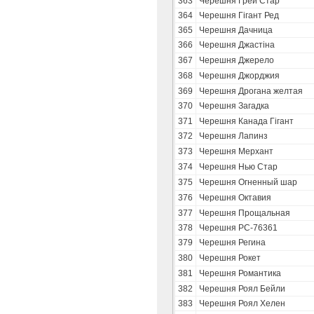
363
Черешня Грей Стар
364
Черешня Гігант Ред
365
Черешня Дачница
366
Черешня Джастіна
367
Черешня Джерело
368
Черешня Джорджия
369
Черешня Дрогана желтая
370
Черешня Загадка
371
Черешня Канада Гігант
372
Черешня Лапинз
373
Черешня Мерхант
374
Черешня Нью Стар
375
Черешня Огненный шар
376
Черешня Октавия
377
Черешня Прощальная
378
Черешня РС-76361
379
Черешня Регина
380
Черешня Рокет
381
Черешня Романтика
382
Черешня Роял Бейли
383
Черешня Роял Хелен