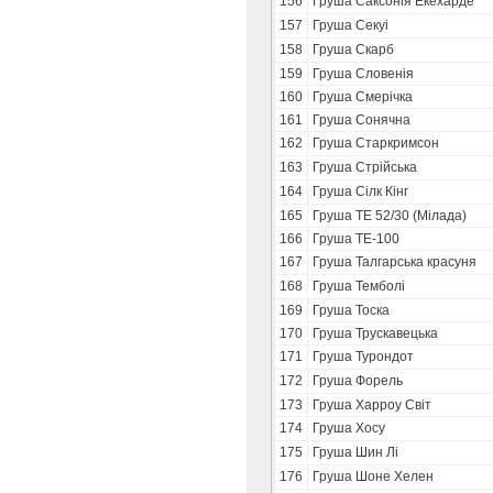
156
Груша Саксонія Екехарде
157
Груша Секуі
158
Груша Скарб
159
Груша Словенія
160
Груша Смерічка
161
Груша Сонячна
162
Груша Старкримсон
163
Груша Стрійська
164
Груша Сілк Кінг
165
Груша ТЕ 52/30 (Мілада)
166
Груша ТЕ-100
167
Груша Талгарська красуня
168
Груша Темболі
169
Груша Тоска
170
Груша Трускавецька
171
Груша Турондот
172
Груша Форель
173
Груша Харроу Світ
174
Груша Хосу
175
Груша Шин Лі
176
Груша Шоне Хелен