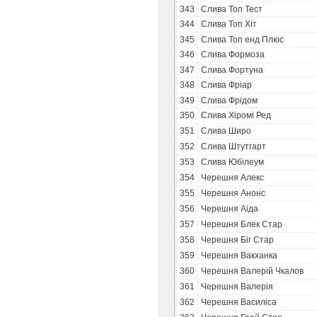
343
Слива Топ Тест
344
Слива Топ Хіт
345
Слива Топ енд Плюс
346
Слива Формоза
347
Слива Фортуна
348
Слива Фріар
349
Слива Фрідом
350
Слива Хіромі Ред
351
Слива Широ
352
Слива Штутгарт
353
Слива Юбілеум
354
Черешня Алекс
355
Черешня Анонс
356
Черешня Аіда
357
Черешня Блек Стар
358
Черешня Біг Стар
359
Черешня Вакханка
360
Черешня Валерій Чкалов
361
Черешня Валерія
362
Черешня Василіса