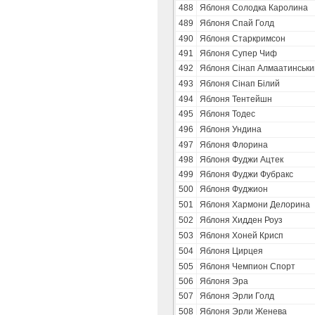
488
Яблоня Солодка Каролина
489
Яблоня Спай Голд
490
Яблоня Старкримсон
491
Яблоня Супер Чиф
492
Яблоня Сінап Алмаатинськи
493
Яблоня Сінап Білий
494
Яблоня Тентейшн
495
Яблоня Тодес
496
Яблоня Ундина
497
Яблоня Флорина
498
Яблоня Фуджи Ацтек
499
Яблоня Фуджи Фубракс
500
Яблоня Фуджион
501
Яблоня Хармони Делорина
502
Яблоня Хидден Роуз
503
Яблоня Хоней Крисп
504
Яблоня Цирцея
505
Яблоня Чемпион Спорт
506
Яблоня Эра
507
Яблоня Эрли Голд
508
Яблоня Эрли Женева