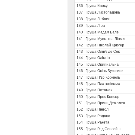
136
Груша Кікосуі
137
Груша Листопадова
138
Груша Лігбоск
139
Груша Ліра
140
Груша Мадам Бале
141
Груша Мускатна Лігеля
142
Груша Ніколай Крюгер
143
Груша Олів'є де Сер
144
Груша Олімпік
145
Груша Оригінальна
146
Груша Осінь Буковини
147
Груша П'єр Корнель
148
Груша Платонівська
149
Груша Потомак
150
Груша Прес Консор
151
Груша Принц Девіолен
152
Груша Пінголі
153
Груша Радана
154
Груша Ракета
155
Груша Ред Сенсейшн