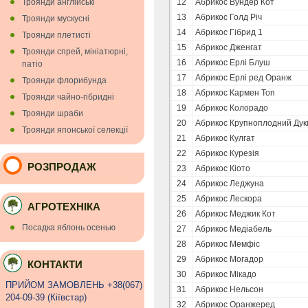
Троянди англійські
12
Абрикос Вундер Кот
13
Абрикос Голд Річ
Троянди мускуснi
14
Абрикос Гібрид 1
Троянди плетисті
15
Абрикос Дженгат
Троянди спрей, мініатюрні,
16
Абрикос Ерлі Блуш
патіо
17
Абрикос Ерлі ред Оранж
Троянди флорибунда
18
Абрикос Кармен Топ
Троянди чайно-гібридні
19
Абрикос Колорадо
Троянди шраби
20
Абрикос Крупноплодний Дук
Троянди японської селекції
21
Абрикос Кулгат
22
Абрикос Курезія
РОЗПРОДАЖ
23
Абрикос Кіото
24
Абрикос Леджуна
25
Абрикос Лескора
АГРОТЕХНІКА
26
Абрикос Меджик Кот
Посадка яблонь осенью
27
Абрикос Медіабель
28
Абрикос Мемфіс
29
Абрикос Могадор
КОНТАКТИ
30
Абрикос Мікадо
ПРИЙОМ ЗАМОВЛЕНЬ +38(067)
31
Абрикос Нельсон
204-09-39 (Кiївстар)
32
Абрикос Оранжеред