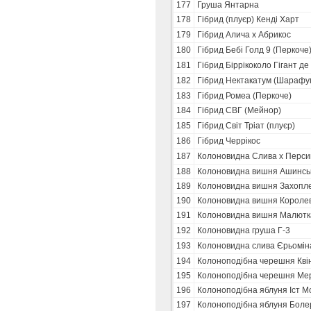
177
Груша Янтарна
178
Гібрид (плуєр) Кенді Харт
179
Гібрид Алича х Абрикос
180
Гібрид Бебі Голд 9 (Перкоче
181
Гібрид Біррікоколо Гігант де
182
Гібрид Нектакатум (Шарафу
183
Гібрид Ромеа (Перкоче)
184
Гібрид СВГ (Мейнор)
185
Гібрид Світ Тріат (плуєр)
186
Гібрид Черрікос
187
Колоновидна Слива х Перси
188
Колоновидна вишня Ашинськ
189
Колоновидна вишня Захопл
190
Колоновидна вишня Короле
191
Колоновидна вишня Малютк
192
Колоновидна груша Г-3
193
Колоновидна слива Єрьомін
194
Колоноподібна черешня Кві
195
Колоноподібна черешня Мер
196
Колоноподібна яблуня Іст М
197
Колоноподібна яблуня Боле