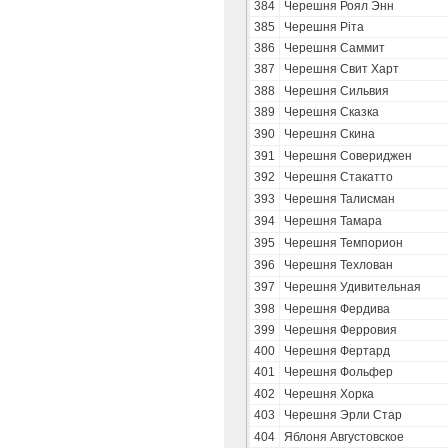
384
Черешня Роял Энн
385
Черешня Ріта
386
Черешня Саммит
387
Черешня Свит Харт
388
Черешня Сильвия
389
Черешня Сказка
390
Черешня Скина
391
Черешня Совериджен
392
Черешня Стакатто
393
Черешня Талисман
394
Черешня Тамара
395
Черешня Темпорион
396
Черешня Техлован
397
Черешня Удивительная
398
Черешня Фердива
399
Черешня Ферровия
400
Черешня Фертард
401
Черешня Фольфер
402
Черешня Хорка
403
Черешня Эрли Стар
404
Яблоня Августовское