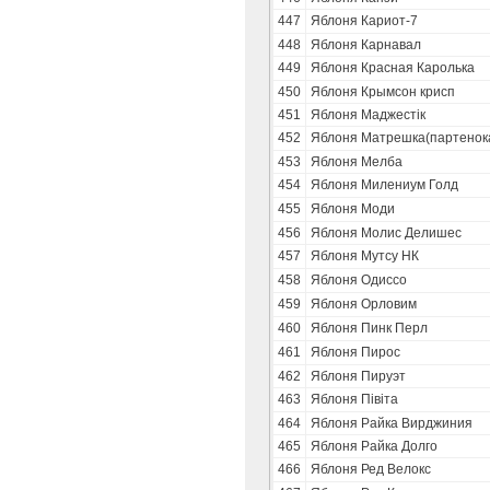
447
Яблоня Кариот-7
448
Яблоня Карнавал
449
Яблоня Красная Каролька
450
Яблоня Крымсон крисп
451
Яблоня Маджестік
452
Яблоня Матрешка(партенок
453
Яблоня Мелба
454
Яблоня Милениум Голд
455
Яблоня Моди
456
Яблоня Молис Делишес
457
Яблоня Мутсу НК
458
Яблоня Одиссо
459
Яблоня Орловим
460
Яблоня Пинк Перл
461
Яблоня Пирос
462
Яблоня Пируэт
463
Яблоня Півіта
464
Яблоня Райка Вирджиния
465
Яблоня Райка Долго
466
Яблоня Ред Велокс