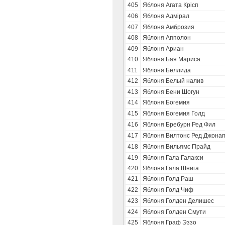
405
Яблоня Агата Крісп
406
Яблоня Адмірал
407
Яблоня Амброзия
408
Яблоня Апполон
409
Яблоня Ариан
410
Яблоня Бая Мариса
411
Яблоня Беллида
412
Яблоня Белый налив
413
Яблоня Бени Шогун
414
Яблоня Богемия
415
Яблоня Богемия Голд
416
Яблоня Бребурн Ред Фил
417
Яблоня Вилтонс Ред Джона
418
Яблоня Вильямс Прайд
419
Яблоня Гала Галакси
420
Яблоня Гала Шнига
421
Яблоня Голд Раш
422
Яблоня Голд Чиф
423
Яблоня Голден Делишес
424
Яблоня Голден Смути
425
Яблоня Граф Эззо