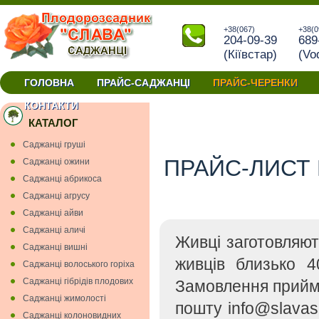
+38(067)
+38(0
204-09-39
689
(Кiївстар)
(Vo
ГОЛОВНА
ПРАЙС-САДЖАНЦІ
ПРАЙС-ЧЕРЕНКИ
окуліровки та прививки купити черенки Україна
КОНТАКТИ
КАТАЛОГ
Cаджанці грушi
ПРАЙС-ЛИСТ 
Cаджанці ожини
Саджанці абрикоса
Саджанці агрусу
Саджанці айви
Саджанці аличі
Живці заготовляю
Саджанці вишнi
живців близько 4
Саджанці волоського горіха
Саджанці гiбрiдiв плодових
Замовлення прийм
Саджанці жимолості
пошту info@slavas
Саджанці колоновидних