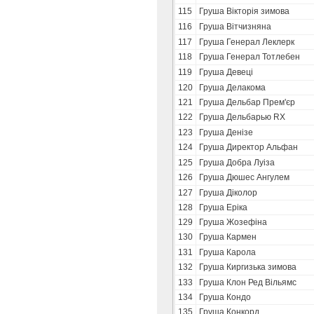
115
Груша Вікторія зимова
116
Груша Вітчизняна
117
Груша Генерал Леклерк
118
Груша Генерал Тотлебен
119
Груша Девеці
120
Груша Делакома
121
Груша Дельбар Прем'єр
122
Груша Дельбарью RX
123
Груша Денізе
124
Груша Директор Альфан
125
Груша Добра Луіза
126
Груша Дюшес Ангулем
127
Груша Діколор
128
Груша Еріка
129
Груша Жозефіна
130
Груша Кармен
131
Груша Карола
132
Груша Киргизька зимова
133
Груша Клон Ред Вільямс
134
Груша Кондо
135
Груша Конкорд