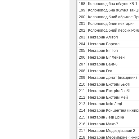
198
Колоноподібна яблуня КВ-1
199
Колоноподібна яблуня Танц
200
Колоноподібний абрикос Пр
201
Колоноподібний нектарин
202
Колоноподібний персик Ром
203
Нектарин Алітоп
204
Нектарин Бореал
205
Нектарин Біг Топ
206
Нектарин Біг Хейвен
207
Нектарин Ванг-8
208
Нектарин Геа
209
Нектарин Донат (інжирний)
210
Нектарин Екстрім Бьюті
211
Нектарин Екстрім Глобі
212
Нектарин Екстрім Мей
213
Нектарин Квін Леді
214
Нектарин Концентіна (інжир
215
Нектарин Леді Еріка
216
Нектарин Макс-7
217
Нектарин Медведівський 2
218
Нектарин Месембріне (інжи