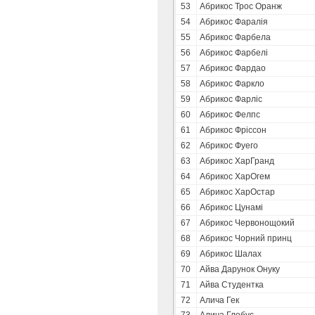
53
Абрикос Трос Оранж
54
Абрикос Фаралія
55
Абрикос Фарбела
56
Абрикос Фарбелі
57
Абрикос Фардао
58
Абрикос Фаркло
59
Абрикос Фарліс
60
Абрикос Фелпс
61
Абрикос Фріссон
62
Абрикос Фуего
63
Абрикос ХарГранд
64
Абрикос ХарОгем
65
Абрикос ХарОстар
66
Абрикос Цунамі
67
Абрикос Червонощокий
68
Абрикос Чорний принц
69
Абрикос Шалах
70
Айва Дарунок Онуку
71
Айва Студентка
72
Алича Гек