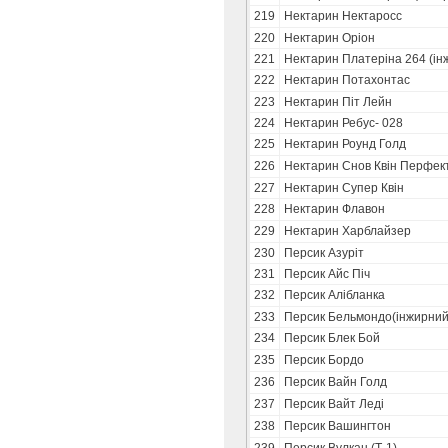
219
Нектарин Нектаросс
220
Нектарин Оріон
221
Нектарин Платеріна 264 (ін
222
Нектарин Потахонтас
223
Нектарин Піт Лейн
224
Нектарин Ребус- 028
225
Нектарин Роунд Голд
226
Нектарин Снов Квін Перфек
227
Нектарин Супер Квін
228
Нектарин Флавон
229
Нектарин Харблайзер
230
Персик Азуріт
231
Персик Айс Піч
232
Персик Алібланка
233
Персик Бельмондо(інжирний
234
Персик Блек Бой
235
Персик Бордо
236
Персик Вайн Голд
237
Персик Вайт Леді
238
Персик Вашингтон