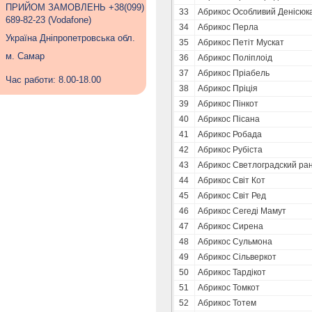
ПРИЙОМ ЗАМОВЛЕНЬ +38(099)
33
Абрикос Особливий Денісюк
689-82-23 (Vodafone)
34
Абрикос Перла
Україна Дніпропетровська обл.
35
Абрикос Петіт Мускат
м. Самар
36
Абрикос Поліплоід
37
Абрикос Пріабель
Час работи: 8.00-18.00
38
Абрикос Пріція
39
Абрикос Пінкот
40
Абрикос Пісана
41
Абрикос Робада
42
Абрикос Рубіста
43
Абрикос Светлоградский ра
44
Абрикос Світ Кот
45
Абрикос Світ Ред
46
Абрикос Сегеді Мамут
47
Абрикос Сирена
48
Абрикос Сульмона
49
Абрикос Сільверкот
50
Абрикос Тардікот
51
Абрикос Томкот
52
Абрикос Тотем