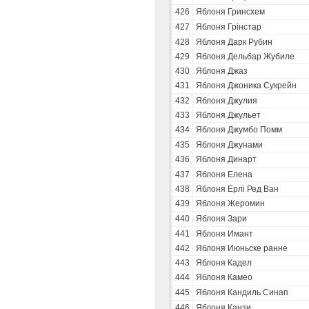
426
Яблоня Гринсхем
427
Яблоня Грінстар
428
Яблоня Дарк Рубин
429
Яблоня Дельбар Жубиле
430
Яблоня Джаз
431
Яблоня Джоника Сукрейн
432
Яблоня Джулия
433
Яблоня Джульет
434
Яблоня Джумбо Помм
435
Яблоня Джунами
436
Яблоня Динарт
437
Яблоня Елена
438
Яблоня Ерлі Ред Ван
439
Яблоня Жеромин
440
Яблоня Зари
441
Яблоня Имант
442
Яблоня Июньске ранне
443
Яблоня Кадел
444
Яблоня Камео
445
Яблоня Кандиль Синап
446
Яблоня Канзи