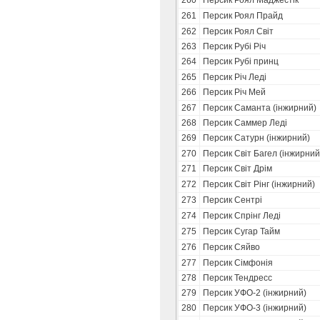
260
Персик Роял Маджестік
261
Персик Роял Прайд
262
Персик Роял Світ
263
Персик Рубі Річ
264
Персик Рубі принц
265
Персик Річ Леді
266
Персик Річ Мей
267
Персик Саманта (інжирний)
268
Персик Саммер Леді
269
Персик Сатурн (інжирний)
270
Персик Світ Багел (інжирний
271
Персик Світ Дрім
272
Персик Світ Рінг (інжирний)
273
Персик Сентрі
274
Персик Спрінг Леді
275
Персик Сугар Тайм
276
Персик Сяйво
277
Персик Сімфонія
278
Персик Тендресс
279
Персик УФО-2 (інжирний)
280
Персик УФО-3 (інжирний)