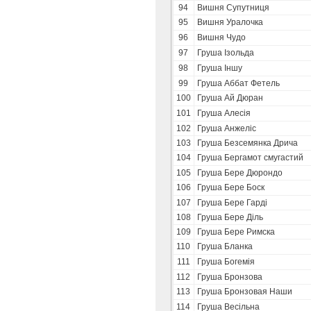
94
Вишня Супутниця
95
Вишня Уралочка
96
Вишня Чудо
97
Груша Ізольда
98
Груша Іншу
99
Груша Аббат Фетель
100
Груша Ай Дюран
101
Груша Алесія
102
Груша Анжеліс
103
Груша Безсемянка Дрича
104
Груша Бергамот смугастий
105
Груша Бере Дюрондо
106
Груша Бере Боск
107
Груша Бере Гарді
108
Груша Бере Діль
109
Груша Бере Римска
110
Груша Бланка
111
Груша Богемія
112
Груша Бронзова
113
Груша Бронзовая Наши
114
Груша Весільна