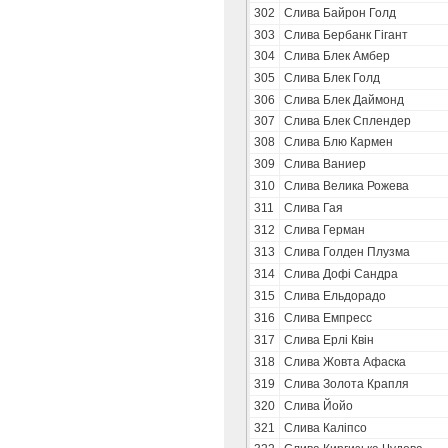
302
Слива Байрон Голд
303
Слива Бербанк Гігант
304
Слива Блек Амбер
305
Слива Блек Голд
306
Слива Блек Даймонд
307
Слива Блек Сплендер
308
Слива Блю Кармен
309
Слива Ваниер
310
Слива Велика Рожева
311
Слива Гая
312
Слива Герман
313
Слива Голден Плузма
314
Слива Дофі Сандра
315
Слива Ельдорадо
316
Слива Емпресс
317
Слива Ерлі Квін
318
Слива Жовта Афаска
319
Слива Золота Крапля
320
Слива Йойо
321
Слива Каліпсо