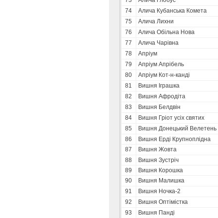
73
Алича Глобус
74
Алича Кубанська Комета
75
Алича Лихни
76
Алича Обільна Нова
77
Алича Чарівна
78
Апріум
79
Апріум Апрібель
80
Апріум Кот-н-канді
81
Вишня Іграшка
82
Вишня Афродіта
83
Вишня Белдвін
84
Вишня Гріот усіх святих
85
Вишня Донецький Велетень
86
Вишня Ерді Крупноплідна
87
Вишня Жовта
88
Вишня Зустріч
89
Вишня Корошка
90
Вишня Малишка
91
Вишня Ночка-2
92
Вишня Оптімістка
93
Вишня Панді