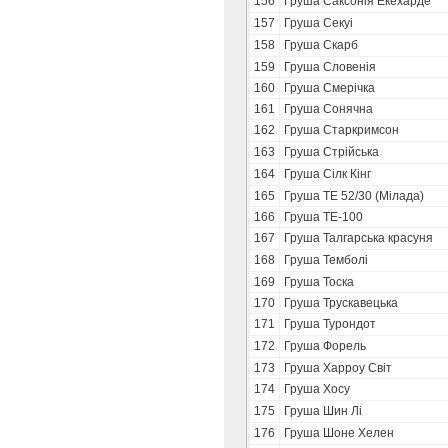
156
Груша Саксонія Екехарде
157
Груша Секуі
158
Груша Скарб
159
Груша Словенія
160
Груша Смерічка
161
Груша Сонячна
162
Груша Старкримсон
163
Груша Стрійська
164
Груша Сілк Кінг
165
Груша ТЕ 52/30 (Мілада)
166
Груша ТЕ-100
167
Груша Талгарська красуня
168
Груша Темболі
169
Груша Тоска
170
Груша Трускавецька
171
Груша Турондот
172
Груша Форель
173
Груша Харроу Світ
174
Груша Хосу
175
Груша Шин Лі
176
Груша Шоне Хелен