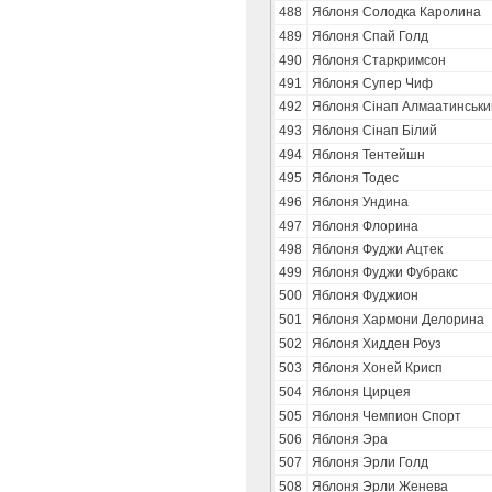
488
Яблоня Солодка Каролина
489
Яблоня Спай Голд
490
Яблоня Старкримсон
491
Яблоня Супер Чиф
492
Яблоня Сінап Алмаатинськи
493
Яблоня Сінап Білий
494
Яблоня Тентейшн
495
Яблоня Тодес
496
Яблоня Ундина
497
Яблоня Флорина
498
Яблоня Фуджи Ацтек
499
Яблоня Фуджи Фубракс
500
Яблоня Фуджион
501
Яблоня Хармони Делорина
502
Яблоня Хидден Роуз
503
Яблоня Хоней Крисп
504
Яблоня Цирцея
505
Яблоня Чемпион Спорт
506
Яблоня Эра
507
Яблоня Эрли Голд
508
Яблоня Эрли Женева