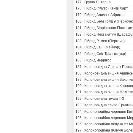
177
Груша Янтарна
178
Гібрид (плуєр) Кенді Харт
179
Гібрид Алича х Абрикос
180
Гібрид Бебі Голд 9 (Перкоче
181
Гібрид Біррікоколо Гігант де
182
Гібрид Нектакатум (Шарафу
183
Гібрид Ромеа (Перкоче)
184
Гібрид СВГ (Мейнор)
185
Гібрид Світ Тріат (плуєр)
186
Гібрид Черрікос
187
Колоновидна Слива х Перси
188
Колоновидна вишня Ашинськ
189
Колоновидна вишня Захопл
190
Колоновидна вишня Короле
191
Колоновидна вишня Малютк
192
Колоновидна груша Г-3
193
Колоновидна слива Єрьомін
194
Колоноподібна черешня Кві
195
Колоноподібна черешня Мер
196
Колоноподібна яблуня Іст М
197
Колоноподібна яблуня Боле