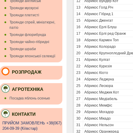
Троянди англійські
12
Абрикос Вундер Кот
13
Абрикос Голд Річ
Троянди мускуснi
14
Абрикос Гібрид 1
Троянди плетисті
15
Абрикос Дженгат
Троянди спрей, мініатюрні,
16
Абрикос Ерлі Блуш
патіо
17
Абрикос Ерлі ред Оранж
Троянди флорибунда
18
Абрикос Кармен Топ
Троянди чайно-гібридні
19
Абрикос Колорадо
Троянди шраби
20
Абрикос Крупноплодний Дук
Троянди японської селекції
21
Абрикос Кулгат
22
Абрикос Курезія
РОЗПРОДАЖ
23
Абрикос Кіото
24
Абрикос Леджуна
25
Абрикос Лескора
АГРОТЕХНІКА
26
Абрикос Меджик Кот
Посадка яблонь осенью
27
Абрикос Медіабель
28
Абрикос Мемфіс
29
Абрикос Могадор
КОНТАКТИ
30
Абрикос Мікадо
ПРИЙОМ ЗАМОВЛЕНЬ +38(067)
31
Абрикос Нельсон
204-09-39 (Кiївстар)
32
Абрикос Оранжеред