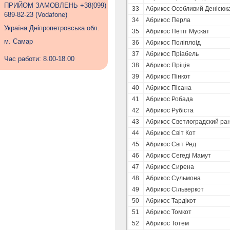
ПРИЙОМ ЗАМОВЛЕНЬ +38(099)
33
Абрикос Особливий Денісюк
689-82-23 (Vodafone)
34
Абрикос Перла
Україна Дніпропетровська обл.
35
Абрикос Петіт Мускат
м. Самар
36
Абрикос Поліплоід
37
Абрикос Пріабель
Час работи: 8.00-18.00
38
Абрикос Пріція
39
Абрикос Пінкот
40
Абрикос Пісана
41
Абрикос Робада
42
Абрикос Рубіста
43
Абрикос Светлоградский ра
44
Абрикос Світ Кот
45
Абрикос Світ Ред
46
Абрикос Сегеді Мамут
47
Абрикос Сирена
48
Абрикос Сульмона
49
Абрикос Сільверкот
50
Абрикос Тардікот
51
Абрикос Томкот
52
Абрикос Тотем