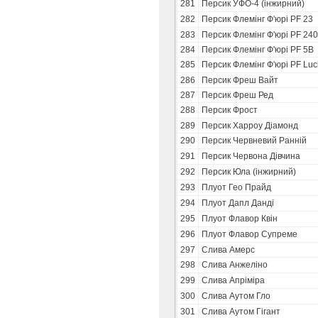
281
Персик УФО-4 (інжирний)
282
Персик Флемінг Ф'юрі PF 23
283
Персик Флемінг Ф'юрі PF 24
284
Персик Флемінг Ф'юрі PF 5В
285
Персик Флемінг Ф'юрі PF Luc
286
Персик Фреш Вайт
287
Персик Фреш Ред
288
Персик Фрост
289
Персик Харроу Діамонд
290
Персик Червневий Ранній
291
Персик Червона Дівчина
292
Персик Юла (інжирний)
293
Плуот Гео Прайд
294
Плуот Дапл Данді
295
Плуот Флавор Квін
296
Плуот Флавор Супреме
297
Слива Амерс
298
Слива Анжеліно
299
Слива Апріміра
300
Слива Аутом Гло
301
Слива Аутом Гігант