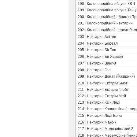
198
Колоноподібна яблуня КВ-1
199
Колоноподібна яблуня Танц
200
Колоноподібний абрикос Пр
201
Колоноподібний нектарин
202
Колоноподібний персик Ром
203
Нектарин Алітоп
204
Нектарин Бореал
205
Нектарин Біг Топ
206
Нектарин Біг Хейвен
207
Нектарин Ванг-8
208
Нектарин Геа
209
Нектарин Донат (інжирний)
210
Нектарин Екстрім Бьюті
211
Нектарин Екстрім Глобі
212
Нектарин Екстрім Мей
213
Нектарин Квін Леді
214
Нектарин Концентіна (інжир
215
Нектарин Леді Еріка
216
Нектарин Макс-7
217
Нектарин Медведівський 2
218
Нектарин Месембріне (інжи