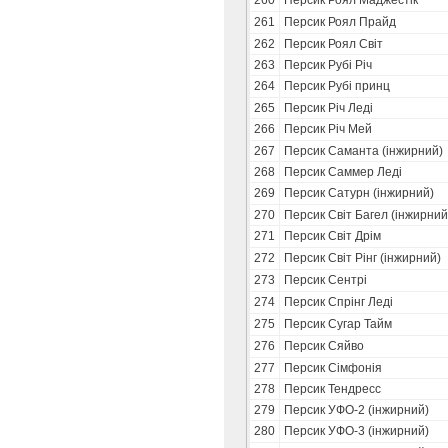
260
Персик Роял Маджестік
261
Персик Роял Прайд
262
Персик Роял Світ
263
Персик Рубі Річ
264
Персик Рубі принц
265
Персик Річ Леді
266
Персик Річ Мей
267
Персик Саманта (інжирний)
268
Персик Саммер Леді
269
Персик Сатурн (інжирний)
270
Персик Світ Багел (інжирний
271
Персик Світ Дрім
272
Персик Світ Рінг (інжирний)
273
Персик Сентрі
274
Персик Спрінг Леді
275
Персик Сугар Тайм
276
Персик Сяйво
277
Персик Сімфонія
278
Персик Тендресс
279
Персик УФО-2 (інжирний)
280
Персик УФО-3 (інжирний)