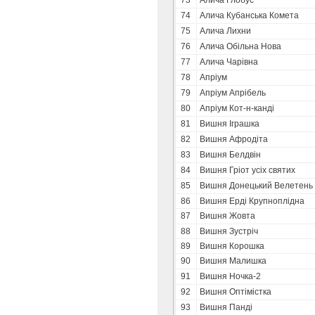
73
Алича Глобус
74
Алича Кубанська Комета
75
Алича Лихни
76
Алича Обільна Нова
77
Алича Чарівна
78
Апріум
79
Апріум Апрібель
80
Апріум Кот-н-канді
81
Вишня Іграшка
82
Вишня Афродіта
83
Вишня Белдвін
84
Вишня Гріот усіх святих
85
Вишня Донецький Велетень
86
Вишня Ерді Крупноплідна
87
Вишня Жовта
88
Вишня Зустріч
89
Вишня Корошка
90
Вишня Малишка
91
Вишня Ночка-2
92
Вишня Оптімістка
93
Вишня Панді