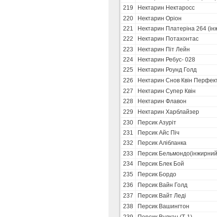
219
Нектарин Нектаросс
220
Нектарин Оріон
221
Нектарин Платеріна 264 (ін
222
Нектарин Потахонтас
223
Нектарин Піт Лейн
224
Нектарин Ребус- 028
225
Нектарин Роунд Голд
226
Нектарин Снов Квін Перфек
227
Нектарин Супер Квін
228
Нектарин Флавон
229
Нектарин Харблайзер
230
Персик Азуріт
231
Персик Айс Піч
232
Персик Алібланка
233
Персик Бельмондо(інжирний
234
Персик Блек Бой
235
Персик Бордо
236
Персик Вайн Голд
237
Персик Вайт Леді
238
Персик Вашингтон