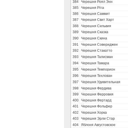
384
Черешня Роял Энн
385
Черешня Ріта
386
Черешня Саммит
387
Черешня Свит Харт
388
Черешня Сильвия
389
Черешня Сказка
390
Черешня Скина
391
Черешня Совериджен
392
Черешня Стакатто
393
Черешня Талисман
394
Черешня Тамара
395
Черешня Темпорион
396
Черешня Техлован
397
Черешня Удивительная
398
Черешня Фердива
399
Черешня Ферровия
400
Черешня Фертард
401
Черешня Фольфер
402
Черешня Хорка
403
Черешня Эрли Стар
404
Яблоня Августовское