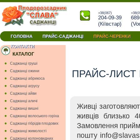
+38(067)
+38(0
204-09-39
689
(Кiївстар)
(Vo
ГОЛОВНА
ПРАЙС-САДЖАНЦІ
ПРАЙС-ЧЕРЕНКИ
окуліровки та прививки купити черенки Україна
КОНТАКТИ
КАТАЛОГ
Cаджанці грушi
ПРАЙС-ЛИСТ 
Cаджанці ожини
Саджанці абрикоса
Саджанці агрусу
Саджанці айви
Саджанці аличі
Живці заготовляю
Саджанці вишнi
живців близько 4
Саджанці волоського горіха
Саджанці гiбрiдiв плодових
Замовлення прийм
Саджанці жимолості
пошту info@slavas
Саджанці колоновидних