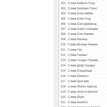
302
Слива Байрон Голд
303
Слива Бербанк Гігант
304
Слива Блек Амбер
305
Слива Блек Голд
306
Слива Блек Даймонд
307
Слива Блек Сплендер
308
Слива Блю Кармен
309
Слива Ваниер
310
Слива Велика Рожева
311
Слива Гая
312
Слива Герман
313
Слива Голден Плузма
314
Слива Дофі Сандра
315
Слива Ельдорадо
316
Слива Емпресс
317
Слива Ерлі Квін
318
Слива Жовта Афаска
319
Слива Золота Крапля
320
Слива Йойо
321
Слива Каліпсо