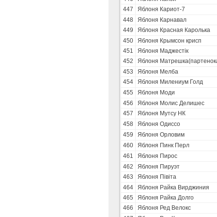
447
Яблоня Кариот-7
448
Яблоня Карнавал
449
Яблоня Красная Каролька
450
Яблоня Крымсон крисп
451
Яблоня Маджестік
452
Яблоня Матрешка(партенок
453
Яблоня Мелба
454
Яблоня Милениум Голд
455
Яблоня Моди
456
Яблоня Молис Делишес
457
Яблоня Мутсу НК
458
Яблоня Одиссо
459
Яблоня Орловим
460
Яблоня Пинк Перл
461
Яблоня Пирос
462
Яблоня Пируэт
463
Яблоня Півіта
464
Яблоня Райка Вирджиния
465
Яблоня Райка Долго
466
Яблоня Ред Велокс