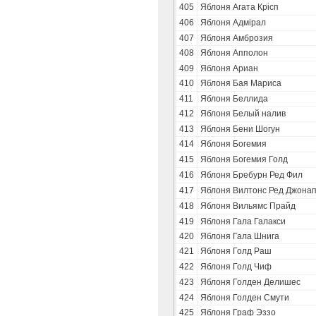
405
Яблоня Агата Крісп
406
Яблоня Адмірал
407
Яблоня Амброзия
408
Яблоня Апполон
409
Яблоня Ариан
410
Яблоня Бая Мариса
411
Яблоня Беллида
412
Яблоня Белый налив
413
Яблоня Бени Шогун
414
Яблоня Богемия
415
Яблоня Богемия Голд
416
Яблоня Бребурн Ред Фил
417
Яблоня Вилтонс Ред Джона
418
Яблоня Вильямс Прайд
419
Яблоня Гала Галакси
420
Яблоня Гала Шнига
421
Яблоня Голд Раш
422
Яблоня Голд Чиф
423
Яблоня Голден Делишес
424
Яблоня Голден Смути
425
Яблоня Граф Эззо