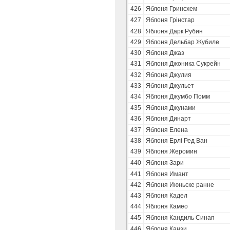
426
Яблоня Гринсхем
427
Яблоня Грінстар
428
Яблоня Дарк Рубин
429
Яблоня Дельбар Жубиле
430
Яблоня Джаз
431
Яблоня Джоника Сукрейн
432
Яблоня Джулия
433
Яблоня Джульет
434
Яблоня Джумбо Помм
435
Яблоня Джунами
436
Яблоня Динарт
437
Яблоня Елена
438
Яблоня Ерлі Ред Ван
439
Яблоня Жеромин
440
Яблоня Зари
441
Яблоня Имант
442
Яблоня Июньске ранне
443
Яблоня Кадел
444
Яблоня Камео
445
Яблоня Кандиль Синап
446
Яблоня Канзи