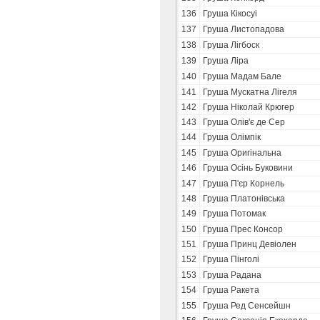
136
Груша Кікосуі
137
Груша Листопадова
138
Груша Лігбоск
139
Груша Ліра
140
Груша Мадам Бале
141
Груша Мускатна Лігеля
142
Груша Ніколай Крюгер
143
Груша Олів'є де Сер
144
Груша Олімпік
145
Груша Оригінальна
146
Груша Осінь Буковини
147
Груша П'єр Корнель
148
Груша Платонівська
149
Груша Потомак
150
Груша Прес Консор
151
Груша Принц Девіолен
152
Груша Пінголі
153
Груша Радана
154
Груша Ракета
155
Груша Ред Сенсейшн