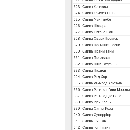
322
Слива Киргизька Чудова
323
Слива Конквест
324
Слива Кримсон Гло
325
Слива Мун Глобе
326
Слива Ніагара
327
Слива Октобе Сан
328
Слива Оцарк Прем'єр
329
Слива Посмішка весни
330
Слива Прайм Тайм
331
Слива Президент
332
Слива Пінк Сатурн 5
333
Слива Пісарді
334
Слива Ред Харт
335
Слива Ренклод Альтана
336
Слива Ренклод Горе Морена
337
Слива Ренклод де Баве
338
Слива Рубі Кранч
339
Слива Санта Роза
340
Слива Суперріор
341
Слива Т.Ч.Сан
342
Слива Топ Гігант