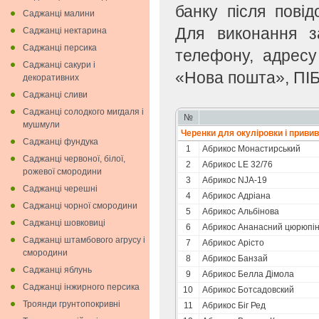
банку після пові
Саджанці малини
Для виконання з
Саджанці нектарина
Саджанці персика
телефону, адресу
Саджанці сакури і
«Нова пошта», ПІБ
декоративних
Саджанці сливи
Саджанці солодкого мигдаля i
№
мушмули
Черенки для окулiровки i приви
Саджанці фундука
1
Абрикоc Монастирський
Саджанці червоної, білої,
2
Абрикос LE 32/76
рожевої смородини
3
Абрикос NJA-19
Саджанці черешні
4
Абрикос Адріана
Саджанці чорної смородини
5
Абрикос Альбінова
Саджанці шовковиці
6
Абрикос Ананасний цюрюпін
Саджанці штамбового агрусу і
7
Абрикос Арісто
смородини
8
Абрикос Банзай
Саджанці яблунь
9
Абрикос Белла Дімола
Саджанці інжирного персика
10
Абрикос Ботсадовский
Троянди грунтопокривні
11
Абрикос Біг Ред