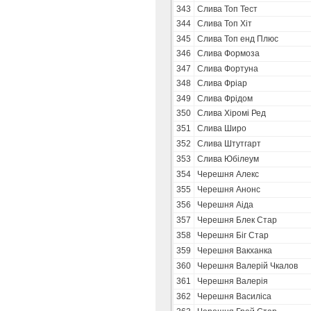
343
Слива Топ Тест
344
Слива Топ Хіт
345
Слива Топ енд Плюс
346
Слива Формоза
347
Слива Фортуна
348
Слива Фріар
349
Слива Фрідом
350
Слива Хіромі Ред
351
Слива Широ
352
Слива Штутгарт
353
Слива Юбілеум
354
Черешня Алекс
355
Черешня Анонс
356
Черешня Аіда
357
Черешня Блек Стар
358
Черешня Біг Стар
359
Черешня Вакханка
360
Черешня Валерій Чкалов
361
Черешня Валерія
362
Черешня Василіса