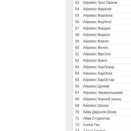
53
Абрикос Трос Оранж
54
Абрикос Фаралія
55
Абрикос Фарбела
56
Абрикос Фарбелі
57
Абрикос Фардао
58
Абрикос Фаркло
59
Абрикос Фарліс
60
Абрикос Фелпс
61
Абрикос Фріссон
62
Абрикос Фуего
63
Абрикос ХарГранд
64
Абрикос ХарОгем
65
Абрикос ХарОстар
66
Абрикос Цунамі
67
Абрикос Червонощокий
68
Абрикос Чорний принц
69
Абрикос Шалах
70
Айва Дарунок Онуку
71
Айва Студентка
72
Алича Гек