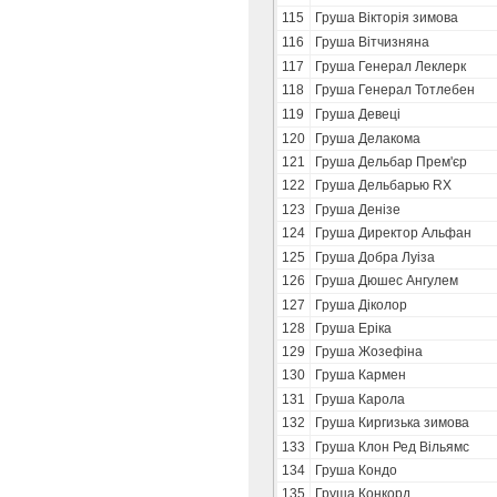
115
Груша Вікторія зимова
116
Груша Вітчизняна
117
Груша Генерал Леклерк
118
Груша Генерал Тотлебен
119
Груша Девеці
120
Груша Делакома
121
Груша Дельбар Прем'єр
122
Груша Дельбарью RX
123
Груша Денізе
124
Груша Директор Альфан
125
Груша Добра Луіза
126
Груша Дюшес Ангулем
127
Груша Діколор
128
Груша Еріка
129
Груша Жозефіна
130
Груша Кармен
131
Груша Карола
132
Груша Киргизька зимова
133
Груша Клон Ред Вільямс
134
Груша Кондо
135
Груша Конкорд