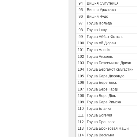
94
Вишня Супутниця
95
Вишня Уралочка
96
Вишня Чудо
97
Груша Ізольда
98
Груша Іншу
99
Груша Аббат Фетель
100
Груша Ай Дюран
101
Груша Алесія
102
Груша Анжеліс
103
Груша Безсемянка Дрича
104
Груша Бергамот смугастий
105
Груша Бере Дюрондо
106
Груша Бере Боск
107
Груша Бере Гарді
108
Груша Бере Діль
109
Груша Бере Римска
110
Груша Бланка
111
Груша Богемія
112
Груша Бронзова
113
Груша Бронзовая Наши
114
Груша Весільна