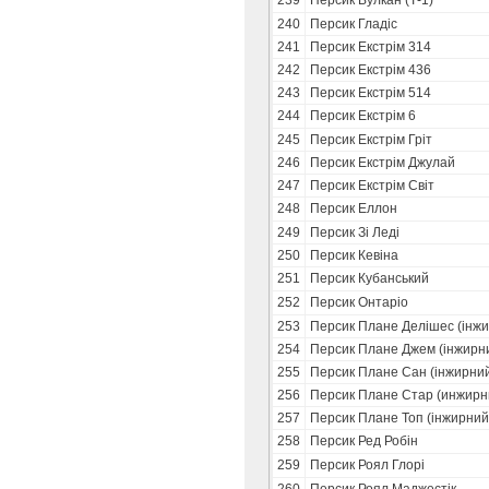
239
Персик Вулкан (Т-1)
240
Персик Гладіс
241
Персик Екстрім 314
242
Персик Екстрім 436
243
Персик Екстрім 514
244
Персик Екстрім 6
245
Персик Екстрім Гріт
246
Персик Екстрім Джулай
247
Персик Екстрім Світ
248
Персик Еллон
249
Персик Зi Ледi
250
Персик Кевіна
251
Персик Кубанський
252
Персик Онтаріо
253
Персик Плане Делішес (інж
254
Персик Плане Джем (інжирн
255
Персик Плане Сан (інжирни
256
Персик Плане Стар (инжирн
257
Персик Плане Топ (інжирний
258
Персик Ред Робін
259
Персик Роял Глорі