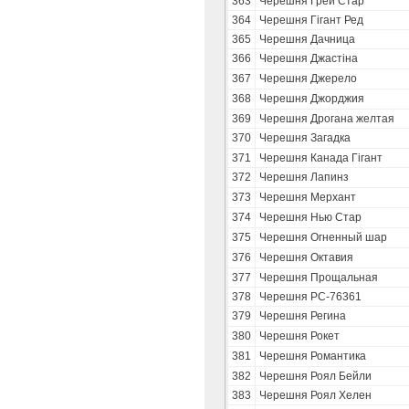
363
Черешня Грей Стар
364
Черешня Гігант Ред
365
Черешня Дачница
366
Черешня Джастіна
367
Черешня Джерело
368
Черешня Джорджия
369
Черешня Дрогана желтая
370
Черешня Загадка
371
Черешня Канада Гігант
372
Черешня Лапинз
373
Черешня Мерхант
374
Черешня Нью Стар
375
Черешня Огненный шар
376
Черешня Октавия
377
Черешня Прощальная
378
Черешня РС-76361
379
Черешня Регина
380
Черешня Рокет
381
Черешня Романтика
382
Черешня Роял Бейли
383
Черешня Роял Хелен