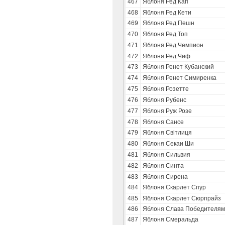
467
Яблоня Ред Кап
468
Яблоня Ред Кети
469
Яблоня Ред Пешн
470
Яблоня Ред Топ
471
Яблоня Ред Чемпион
472
Яблоня Ред Чиф
473
Яблоня Ренет Кубанский
474
Яблоня Ренет Симиренка
475
Яблоня Розетте
476
Яблоня Рубенс
477
Яблоня Руж Розе
478
Яблоня Сансе
479
Яблоня Свiтлиця
480
Яблоня Секаи Ши
481
Яблоня Сильвия
482
Яблоня Синта
483
Яблоня Сирена
484
Яблоня Скарлет Спур
485
Яблоня Скарлет Сюрпрайз
486
Яблоня Слава Победителям
487
Яблоня Смеральда