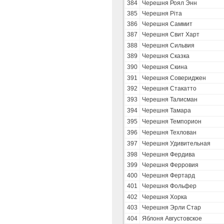
384
Черешня Роял Энн
385
Черешня Ріта
386
Черешня Саммит
387
Черешня Свит Харт
388
Черешня Сильвия
389
Черешня Сказка
390
Черешня Скина
391
Черешня Совериджен
392
Черешня Стакатто
393
Черешня Талисман
394
Черешня Тамара
395
Черешня Темпорион
396
Черешня Техлован
397
Черешня Удивительная
398
Черешня Фердива
399
Черешня Ферровия
400
Черешня Фертард
401
Черешня Фольфер
402
Черешня Хорка
403
Черешня Эрли Стар
404
Яблоня Августовское