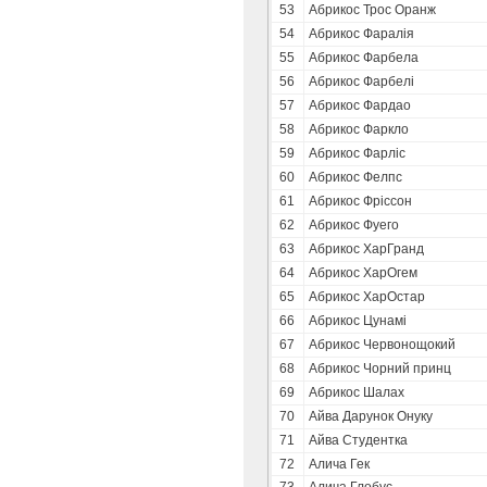
53
Абрикос Трос Оранж
54
Абрикос Фаралія
55
Абрикос Фарбела
56
Абрикос Фарбелі
57
Абрикос Фардао
58
Абрикос Фаркло
59
Абрикос Фарліс
60
Абрикос Фелпс
61
Абрикос Фріссон
62
Абрикос Фуего
63
Абрикос ХарГранд
64
Абрикос ХарОгем
65
Абрикос ХарОстар
66
Абрикос Цунамі
67
Абрикос Червонощокий
68
Абрикос Чорний принц
69
Абрикос Шалах
70
Айва Дарунок Онуку
71
Айва Студентка
72
Алича Гек