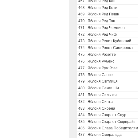
467
Яблоня Ред Кап
468
Яблоня Ред Кети
469
Яблоня Ред Пешн
470
Яблоня Ред Топ
471
Яблоня Ред Чемпион
472
Яблоня Ред Чиф
473
Яблоня Ренет Кубанский
474
Яблоня Ренет Симиренка
475
Яблоня Розетте
476
Яблоня Рубенс
477
Яблоня Руж Розе
478
Яблоня Сансе
479
Яблоня Свiтлиця
480
Яблоня Секаи Ши
481
Яблоня Сильвия
482
Яблоня Синта
483
Яблоня Сирена
484
Яблоня Скарлет Спур
485
Яблоня Скарлет Сюрпрайз
486
Яблоня Слава Победителям
487
Яблоня Смеральда