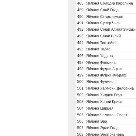
488
Яблоня Солодка Каролина
489
Яблоня Спай Голд
490
Яблоня Старкримсон
491
Яблоня Супер Чиф
492
Яблоня Сінап Алмаатинськи
493
Яблоня Сінап Білий
494
Яблоня Тентейшн
495
Яблоня Тодес
496
Яблоня Ундина
497
Яблоня Флорина
498
Яблоня Фуджи Ацтек
499
Яблоня Фуджи Фубракс
500
Яблоня Фуджион
501
Яблоня Хармони Делорина
502
Яблоня Хидден Роуз
503
Яблоня Хоней Крисп
504
Яблоня Цирцея
505
Яблоня Чемпион Спорт
506
Яблоня Эра
507
Яблоня Эрли Голд
508
Яблоня Эрли Женева