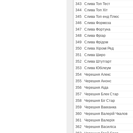
343
Слива Топ Тест
344
Слива Топ Хіт
345
Слива Топ енд Плюс
346
Слива Формоза
347
Слива Фортуна
348
Слива Фріар
349
Слива Фрідом
350
Слива Хіромі Ред
351
Слива Широ
352
Слива Штутгарт
353
Слива Юбілеум
354
Черешня Алекс
355
Черешня Анонс
356
Черешня Аіда
357
Черешня Блек Стар
358
Черешня Біг Стар
359
Черешня Вакханка
360
Черешня Валерій Чкалов
361
Черешня Валерія
362
Черешня Василіса