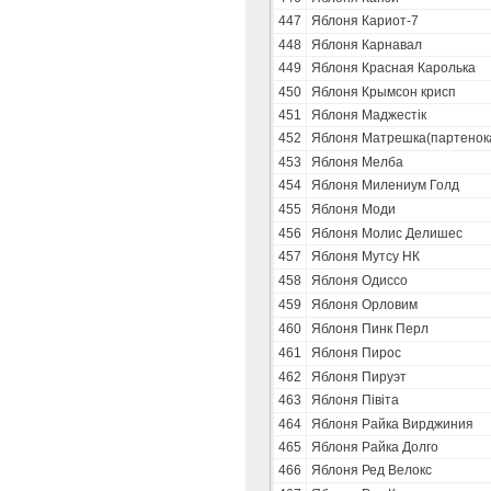
447
Яблоня Кариот-7
448
Яблоня Карнавал
449
Яблоня Красная Каролька
450
Яблоня Крымсон крисп
451
Яблоня Маджестік
452
Яблоня Матрешка(партенок
453
Яблоня Мелба
454
Яблоня Милениум Голд
455
Яблоня Моди
456
Яблоня Молис Делишес
457
Яблоня Мутсу НК
458
Яблоня Одиссо
459
Яблоня Орловим
460
Яблоня Пинк Перл
461
Яблоня Пирос
462
Яблоня Пируэт
463
Яблоня Півіта
464
Яблоня Райка Вирджиния
465
Яблоня Райка Долго
466
Яблоня Ред Велокс