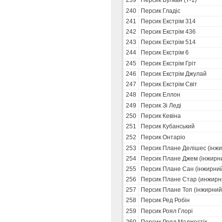
239
Персик Вулкан (Т-1)
240
Персик Гладіс
241
Персик Екстрім 314
242
Персик Екстрім 436
243
Персик Екстрім 514
244
Персик Екстрім 6
245
Персик Екстрім Гріт
246
Персик Екстрім Джулай
247
Персик Екстрім Світ
248
Персик Еллон
249
Персик Зi Ледi
250
Персик Кевіна
251
Персик Кубанський
252
Персик Онтаріо
253
Персик Плане Делішес (інж
254
Персик Плане Джем (інжирн
255
Персик Плане Сан (інжирни
256
Персик Плане Стар (инжирн
257
Персик Плане Топ (інжирний
258
Персик Ред Робін
259
Персик Роял Глорі