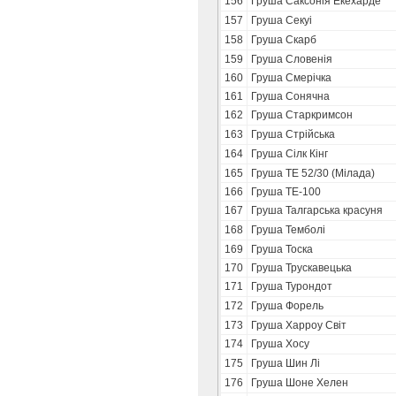
156
Груша Саксонія Екехарде
157
Груша Секуі
158
Груша Скарб
159
Груша Словенія
160
Груша Смерічка
161
Груша Сонячна
162
Груша Старкримсон
163
Груша Стрійська
164
Груша Сілк Кінг
165
Груша ТЕ 52/30 (Мілада)
166
Груша ТЕ-100
167
Груша Талгарська красуня
168
Груша Темболі
169
Груша Тоска
170
Груша Трускавецька
171
Груша Турондот
172
Груша Форель
173
Груша Харроу Світ
174
Груша Хосу
175
Груша Шин Лі
176
Груша Шоне Хелен