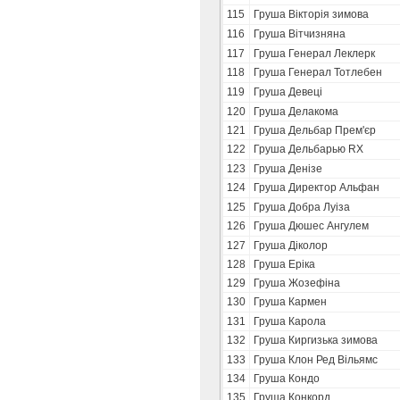
115
Груша Вікторія зимова
116
Груша Вітчизняна
117
Груша Генерал Леклерк
118
Груша Генерал Тотлебен
119
Груша Девеці
120
Груша Делакома
121
Груша Дельбар Прем'єр
122
Груша Дельбарью RX
123
Груша Денізе
124
Груша Директор Альфан
125
Груша Добра Луіза
126
Груша Дюшес Ангулем
127
Груша Діколор
128
Груша Еріка
129
Груша Жозефіна
130
Груша Кармен
131
Груша Карола
132
Груша Киргизька зимова
133
Груша Клон Ред Вільямс
134
Груша Кондо
135
Груша Конкорд