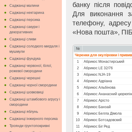
банку після пові
Саджанці малини
Для виконання з
Саджанці нектарина
Саджанці персика
телефону, адресу
Саджанці сакури і
«Нова пошта», ПІБ
декоративних
Саджанці сливи
Саджанці солодкого мигдаля i
№
мушмули
Черенки для окулiровки i приви
Саджанці фундука
1
Абрикоc Монастирський
Саджанці червоної, білої,
2
Абрикос LE 32/76
рожевої смородини
3
Абрикос NJA-19
Саджанці черешні
4
Абрикос Адріана
Саджанці чорної смородини
5
Абрикос Альбінова
Саджанці шовковиці
6
Абрикос Ананасний цюрюпін
Саджанці штамбового агрусу і
7
Абрикос Арісто
смородини
8
Абрикос Банзай
Саджанці яблунь
9
Абрикос Белла Дімола
Саджанці інжирного персика
10
Абрикос Ботсадовский
Троянди грунтопокривні
11
Абрикос Біг Ред