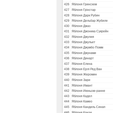
426
Яблоня Гринсхем
427
Яблоня Грінстар
428
Яблоня Дарк Рубин
429
Яблоня Дельбар Жубиле
430
Яблоня Джаз
431
Яблоня Джоника Сукрейн
432
Яблоня Джулия
433
Яблоня Джульет
434
Яблоня Джумбо Помм
435
Яблоня Джунами
436
Яблоня Динарт
437
Яблоня Елена
438
Яблоня Ерлі Ред Ван
439
Яблоня Жеромин
440
Яблоня Зари
441
Яблоня Имант
442
Яблоня Июньске ранне
443
Яблоня Кадел
444
Яблоня Камео
445
Яблоня Кандиль Синап
446
Яблоня Канзи