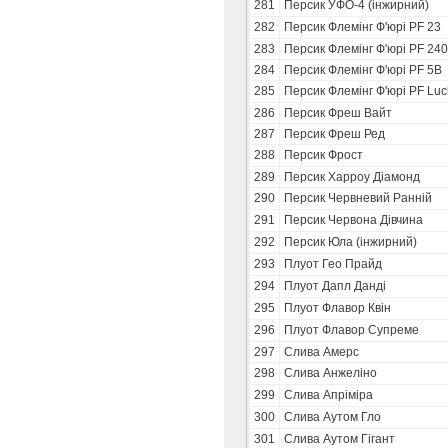
281
Персик УФО-4 (інжирний)
282
Персик Флемінг Ф'юрі PF 23
283
Персик Флемінг Ф'юрі PF 24
284
Персик Флемінг Ф'юрі PF 5В
285
Персик Флемінг Ф'юрі PF Luc
286
Персик Фреш Вайт
287
Персик Фреш Ред
288
Персик Фрост
289
Персик Харроу Діамонд
290
Персик Червневий Ранній
291
Персик Червона Дівчина
292
Персик Юла (інжирний)
293
Плуот Гео Прайд
294
Плуот Дапл Данді
295
Плуот Флавор Квін
296
Плуот Флавор Супреме
297
Слива Амерс
298
Слива Анжеліно
299
Слива Апріміра
300
Слива Аутом Гло
301
Слива Аутом Гігант