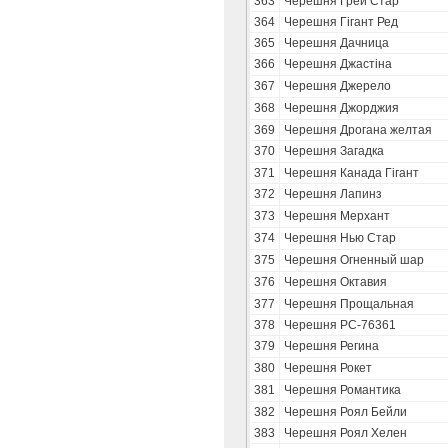
363
Черешня Грей Стар
364
Черешня Гігант Ред
365
Черешня Дачница
366
Черешня Джастіна
367
Черешня Джерело
368
Черешня Джорджия
369
Черешня Дрогана желтая
370
Черешня Загадка
371
Черешня Канада Гігант
372
Черешня Лапинз
373
Черешня Мерхант
374
Черешня Нью Стар
375
Черешня Огненный шар
376
Черешня Октавия
377
Черешня Прощальная
378
Черешня РС-76361
379
Черешня Регина
380
Черешня Рокет
381
Черешня Романтика
382
Черешня Роял Бейли
383
Черешня Роял Хелен