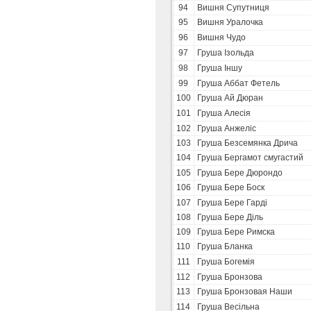
94
Вишня Супутниця
95
Вишня Уралочка
96
Вишня Чудо
97
Груша Ізольда
98
Груша Іншу
99
Груша Аббат Фетель
100
Груша Ай Дюран
101
Груша Алесія
102
Груша Анжеліс
103
Груша Безсемянка Дрича
104
Груша Бергамот смугастий
105
Груша Бере Дюрондо
106
Груша Бере Боск
107
Груша Бере Гарді
108
Груша Бере Діль
109
Груша Бере Римска
110
Груша Бланка
111
Груша Богемія
112
Груша Бронзова
113
Груша Бронзовая Наши
114
Груша Весільна