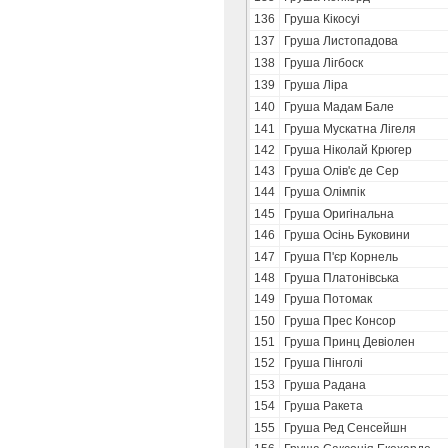
136
Груша Кікосуі
137
Груша Листопадова
138
Груша Лігбоск
139
Груша Ліра
140
Груша Мадам Бале
141
Груша Мускатна Лігеля
142
Груша Ніколай Крюгер
143
Груша Олів'є де Сер
144
Груша Олімпік
145
Груша Оригінальна
146
Груша Осінь Буковини
147
Груша П'єр Корнель
148
Груша Платонівська
149
Груша Потомак
150
Груша Прес Консор
151
Груша Принц Девіолен
152
Груша Пінголі
153
Груша Радана
154
Груша Ракета
155
Груша Ред Сенсейшн