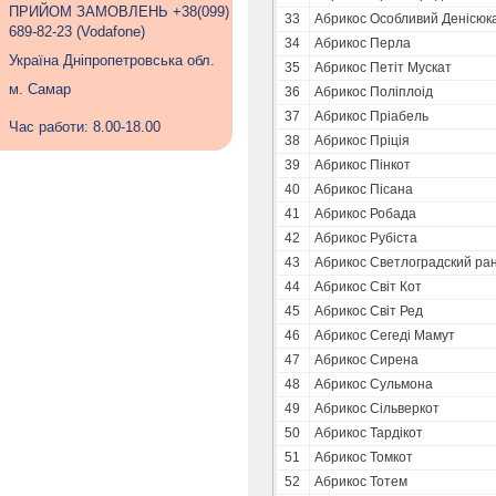
ПРИЙОМ ЗАМОВЛЕНЬ +38(099)
33
Абрикос Особливий Денісюк
689-82-23 (Vodafone)
34
Абрикос Перла
Україна Дніпропетровська обл.
35
Абрикос Петіт Мускат
м. Самар
36
Абрикос Поліплоід
37
Абрикос Пріабель
Час работи: 8.00-18.00
38
Абрикос Пріція
39
Абрикос Пінкот
40
Абрикос Пісана
41
Абрикос Робада
42
Абрикос Рубіста
43
Абрикос Светлоградский ра
44
Абрикос Світ Кот
45
Абрикос Світ Ред
46
Абрикос Сегеді Мамут
47
Абрикос Сирена
48
Абрикос Сульмона
49
Абрикос Сільверкот
50
Абрикос Тардікот
51
Абрикос Томкот
52
Абрикос Тотем