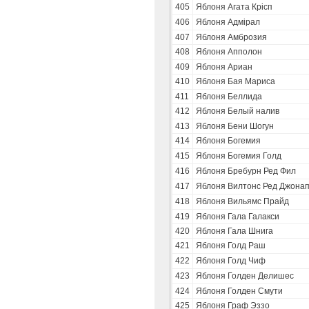
405
Яблоня Агата Крісп
406
Яблоня Адмірал
407
Яблоня Амброзия
408
Яблоня Апполон
409
Яблоня Ариан
410
Яблоня Бая Мариса
411
Яблоня Беллида
412
Яблоня Белый налив
413
Яблоня Бени Шогун
414
Яблоня Богемия
415
Яблоня Богемия Голд
416
Яблоня Бребурн Ред Фил
417
Яблоня Вилтонс Ред Джона
418
Яблоня Вильямс Прайд
419
Яблоня Гала Галакси
420
Яблоня Гала Шнига
421
Яблоня Голд Раш
422
Яблоня Голд Чиф
423
Яблоня Голден Делишес
424
Яблоня Голден Смути
425
Яблоня Граф Эззо