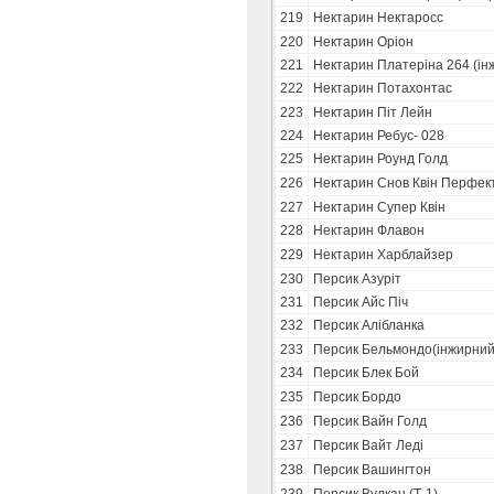
219
Нектарин Нектаросс
220
Нектарин Оріон
221
Нектарин Платеріна 264 (ін
222
Нектарин Потахонтас
223
Нектарин Піт Лейн
224
Нектарин Ребус- 028
225
Нектарин Роунд Голд
226
Нектарин Снов Квін Перфек
227
Нектарин Супер Квін
228
Нектарин Флавон
229
Нектарин Харблайзер
230
Персик Азуріт
231
Персик Айс Піч
232
Персик Алібланка
233
Персик Бельмондо(інжирний
234
Персик Блек Бой
235
Персик Бордо
236
Персик Вайн Голд
237
Персик Вайт Леді
238
Персик Вашингтон