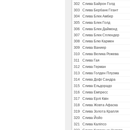
302
Слива Байрон Голд
303
Слива Бербанк Гігант
304
Слива Блек Амбер
305
Слива Блек Голд
306
Слива Блек Даймонд
307
Слива Блек Сплендер
308
Слива Блю Кармен
309
Слива Ваниер
310
Слива Велика Рожева
311
Слива Гая
312
Слива Герман
313
Слива Голден Плузма
314
Слива Дофі Сандра
315
Слива Ельдорадо
316
Слива Емпресс
317
Слива Ерлі Квін
318
Слива Жовта Афаска
319
Слива Золота Крапля
320
Слива Йойо
321
Слива Каліпсо