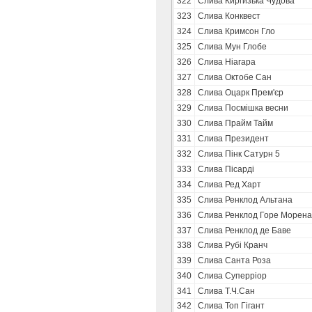
322
Слива Киргизька Чудова
323
Слива Конквест
324
Слива Кримсон Гло
325
Слива Мун Глобе
326
Слива Ніагара
327
Слива Октобе Сан
328
Слива Оцарк Прем'єр
329
Слива Посмішка весни
330
Слива Прайм Тайм
331
Слива Президент
332
Слива Пінк Сатурн 5
333
Слива Пісарді
334
Слива Ред Харт
335
Слива Ренклод Альтана
336
Слива Ренклод Горе Морена
337
Слива Ренклод де Баве
338
Слива Рубі Кранч
339
Слива Санта Роза
340
Слива Суперріор
341
Слива Т.Ч.Сан
342
Слива Топ Гігант