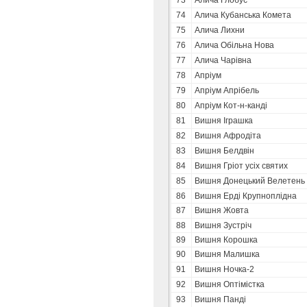
73
Алича Глобус
74
Алича Кубанська Комета
75
Алича Лихни
76
Алича Обільна Нова
77
Алича Чарівна
78
Апріум
79
Апріум Апрібель
80
Апріум Кот-н-канді
81
Вишня Іграшка
82
Вишня Афродіта
83
Вишня Белдвін
84
Вишня Гріот усіх святих
85
Вишня Донецький Велетень
86
Вишня Ерді Крупноплідна
87
Вишня Жовта
88
Вишня Зустріч
89
Вишня Корошка
90
Вишня Малишка
91
Вишня Ночка-2
92
Вишня Оптімістка
93
Вишня Панді