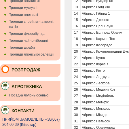
Троянди англійські
12
Абрикос Вундер Кот
13
Абрикос Голд Річ
Троянди мускуснi
14
Абрикос Гібрид 1
Троянди плетисті
15
Абрикос Дженгат
Троянди спрей, мініатюрні,
16
Абрикос Ерлі Блуш
патіо
17
Абрикос Ерлі ред Оранж
Троянди флорибунда
18
Абрикос Кармен Топ
Троянди чайно-гібридні
19
Абрикос Колорадо
Троянди шраби
20
Абрикос Крупноплодний Дук
Троянди японської селекції
21
Абрикос Кулгат
22
Абрикос Курезія
РОЗПРОДАЖ
23
Абрикос Кіото
24
Абрикос Леджуна
25
Абрикос Лескора
АГРОТЕХНІКА
26
Абрикос Меджик Кот
Посадка яблонь осенью
27
Абрикос Медіабель
28
Абрикос Мемфіс
29
Абрикос Могадор
КОНТАКТИ
30
Абрикос Мікадо
ПРИЙОМ ЗАМОВЛЕНЬ +38(067)
31
Абрикос Нельсон
204-09-39 (Кiївстар)
32
Абрикос Оранжеред