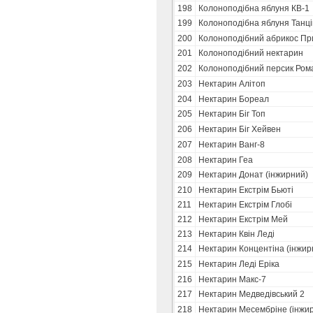
198
Колоноподібна яблуня КВ-1
199
Колоноподібна яблуня Танц
200
Колоноподібний абрикос Пр
201
Колоноподібний нектарин
202
Колоноподібний персик Ром
203
Нектарин Алітоп
204
Нектарин Бореал
205
Нектарин Біг Топ
206
Нектарин Біг Хейвен
207
Нектарин Ванг-8
208
Нектарин Геа
209
Нектарин Донат (інжирний)
210
Нектарин Екстрім Бьюті
211
Нектарин Екстрім Глобі
212
Нектарин Екстрім Мей
213
Нектарин Квін Леді
214
Нектарин Концентіна (інжир
215
Нектарин Леді Еріка
216
Нектарин Макс-7
217
Нектарин Медведівський 2
218
Нектарин Месембріне (інжи