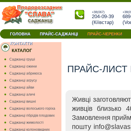
+38(067)
+38(0
204-09-39
689
(Кiївстар)
(Vo
ГОЛОВНА
ПРАЙС-САДЖАНЦІ
ПРАЙС-ЧЕРЕНКИ
окуліровки та прививки купити черенки Україна
КОНТАКТИ
КАТАЛОГ
Cаджанці грушi
ПРАЙС-ЛИСТ 
Cаджанці ожини
Саджанці абрикоса
Саджанці агрусу
Саджанці айви
Саджанці аличі
Живці заготовляю
Саджанці вишнi
живців близько 4
Саджанці волоського горіха
Саджанці гiбрiдiв плодових
Замовлення прийм
Саджанці жимолості
пошту info@slavas
Саджанці колоновидних