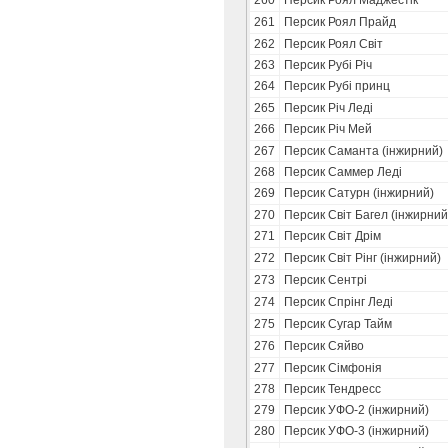
260
Персик Роял Маджестік
261
Персик Роял Прайд
262
Персик Роял Світ
263
Персик Рубі Річ
264
Персик Рубі принц
265
Персик Річ Леді
266
Персик Річ Мей
267
Персик Саманта (інжирний)
268
Персик Саммер Леді
269
Персик Сатурн (інжирний)
270
Персик Світ Багел (інжирний
271
Персик Світ Дрім
272
Персик Світ Рінг (інжирний)
273
Персик Сентрі
274
Персик Спрінг Леді
275
Персик Сугар Тайм
276
Персик Сяйво
277
Персик Сімфонія
278
Персик Тендресс
279
Персик УФО-2 (інжирний)
280
Персик УФО-3 (інжирний)