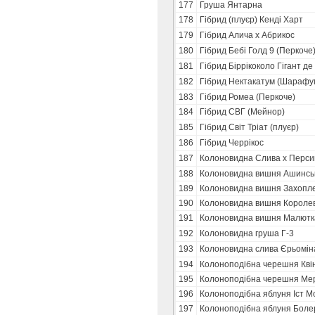
177
Груша Янтарна
178
Гібрид (плуєр) Кенді Харт
179
Гібрид Алича х Абрикос
180
Гібрид Бебі Голд 9 (Перкоче
181
Гібрид Біррікоколо Гігант де
182
Гібрид Нектакатум (Шарафу
183
Гібрид Ромеа (Перкоче)
184
Гібрид СВГ (Мейнор)
185
Гібрид Світ Тріат (плуєр)
186
Гібрид Черрікос
187
Колоновидна Слива х Перси
188
Колоновидна вишня Ашинськ
189
Колоновидна вишня Захопл
190
Колоновидна вишня Короле
191
Колоновидна вишня Малютк
192
Колоновидна груша Г-3
193
Колоновидна слива Єрьомін
194
Колоноподібна черешня Кві
195
Колоноподібна черешня Мер
196
Колоноподібна яблуня Іст М
197
Колоноподібна яблуня Боле