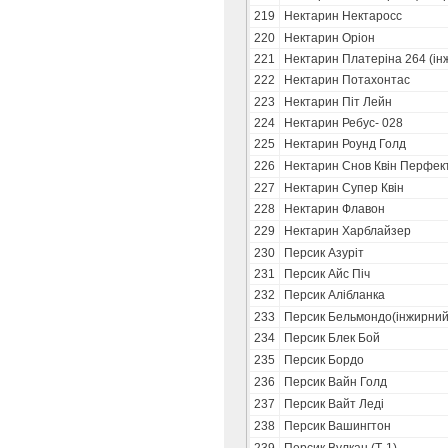
219
Нектарин Нектаросс
220
Нектарин Оріон
221
Нектарин Платеріна 264 (ін
222
Нектарин Потахонтас
223
Нектарин Піт Лейн
224
Нектарин Ребус- 028
225
Нектарин Роунд Голд
226
Нектарин Снов Квін Перфек
227
Нектарин Супер Квін
228
Нектарин Флавон
229
Нектарин Харблайзер
230
Персик Азуріт
231
Персик Айс Піч
232
Персик Алібланка
233
Персик Бельмондо(інжирний
234
Персик Блек Бой
235
Персик Бордо
236
Персик Вайн Голд
237
Персик Вайт Леді
238
Персик Вашингтон