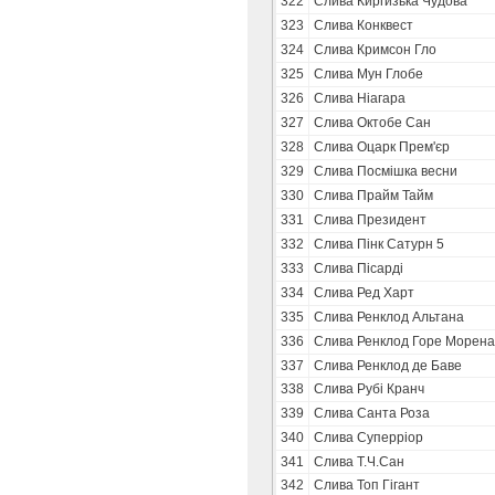
322
Слива Киргизька Чудова
323
Слива Конквест
324
Слива Кримсон Гло
325
Слива Мун Глобе
326
Слива Ніагара
327
Слива Октобе Сан
328
Слива Оцарк Прем'єр
329
Слива Посмішка весни
330
Слива Прайм Тайм
331
Слива Президент
332
Слива Пінк Сатурн 5
333
Слива Пісарді
334
Слива Ред Харт
335
Слива Ренклод Альтана
336
Слива Ренклод Горе Морена
337
Слива Ренклод де Баве
338
Слива Рубі Кранч
339
Слива Санта Роза
340
Слива Суперріор
341
Слива Т.Ч.Сан
342
Слива Топ Гігант