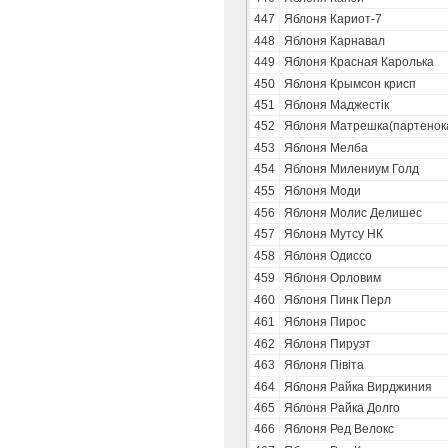
447
Яблоня Кариот-7
448
Яблоня Карнавал
449
Яблоня Красная Каролька
450
Яблоня Крымсон крисп
451
Яблоня Маджестік
452
Яблоня Матрешка(партенок
453
Яблоня Мелба
454
Яблоня Милениум Голд
455
Яблоня Моди
456
Яблоня Молис Делишес
457
Яблоня Мутсу НК
458
Яблоня Одиссо
459
Яблоня Орловим
460
Яблоня Пинк Перл
461
Яблоня Пирос
462
Яблоня Пируэт
463
Яблоня Півіта
464
Яблоня Райка Вирджиния
465
Яблоня Райка Долго
466
Яблоня Ред Велокс