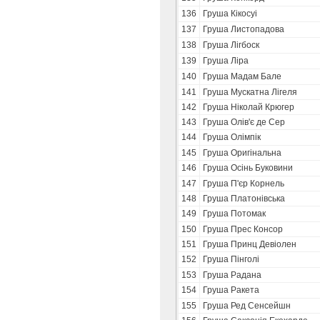
136
Груша Кікосуі
137
Груша Листопадова
138
Груша Лігбоск
139
Груша Ліра
140
Груша Мадам Бале
141
Груша Мускатна Лігеля
142
Груша Ніколай Крюгер
143
Груша Олів'є де Сер
144
Груша Олімпік
145
Груша Оригінальна
146
Груша Осінь Буковини
147
Груша П'єр Корнель
148
Груша Платонівська
149
Груша Потомак
150
Груша Прес Консор
151
Груша Принц Девіолен
152
Груша Пінголі
153
Груша Радана
154
Груша Ракета
155
Груша Ред Сенсейшн