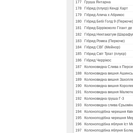
177
Груша Янтарна
178
Гібрид (плуєр) Кенді Харт
179
Гібрид Алича х Абрикос
180
Гібрид Бебі Голд 9 (Перкоче
181
Гібрид Біррікоколо Гігант де
182
Гібрид Нектакатум (Шарафу
183
Гібрид Ромеа (Перкоче)
184
Гібрид СВГ (Мейнор)
185
Гібрид Світ Тріат (плуєр)
186
Гібрид Черрікос
187
Колоновидна Слива х Перси
188
Колоновидна вишня Ашинськ
189
Колоновидна вишня Захопл
190
Колоновидна вишня Короле
191
Колоновидна вишня Малютк
192
Колоновидна груша Г-3
193
Колоновидна слива Єрьомін
194
Колоноподібна черешня Кві
195
Колоноподібна черешня Мер
196
Колоноподібна яблуня Іст М
197
Колоноподібна яблуня Боле