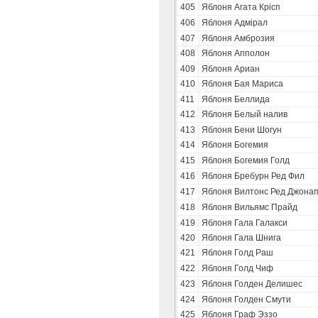
405
Яблоня Агата Крісп
406
Яблоня Адмірал
407
Яблоня Амброзия
408
Яблоня Апполон
409
Яблоня Ариан
410
Яблоня Бая Мариса
411
Яблоня Беллида
412
Яблоня Белый налив
413
Яблоня Бени Шогун
414
Яблоня Богемия
415
Яблоня Богемия Голд
416
Яблоня Бребурн Ред Фил
417
Яблоня Вилтонс Ред Джона
418
Яблоня Вильямс Прайд
419
Яблоня Гала Галакси
420
Яблоня Гала Шнига
421
Яблоня Голд Раш
422
Яблоня Голд Чиф
423
Яблоня Голден Делишес
424
Яблоня Голден Смути
425
Яблоня Граф Эззо