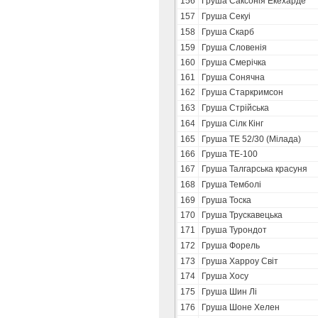
156
Груша Саксонія Екехарде
157
Груша Секуі
158
Груша Скарб
159
Груша Словенія
160
Груша Смерічка
161
Груша Сонячна
162
Груша Старкримсон
163
Груша Стрійська
164
Груша Сілк Кінг
165
Груша ТЕ 52/30 (Мілада)
166
Груша ТЕ-100
167
Груша Талгарська красуня
168
Груша Темболі
169
Груша Тоска
170
Груша Трускавецька
171
Груша Турондот
172
Груша Форель
173
Груша Харроу Світ
174
Груша Хосу
175
Груша Шин Лі
176
Груша Шоне Хелен