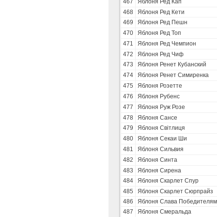
467
Яблоня Ред Кап
468
Яблоня Ред Кети
469
Яблоня Ред Пешн
470
Яблоня Ред Топ
471
Яблоня Ред Чемпион
472
Яблоня Ред Чиф
473
Яблоня Ренет Кубанский
474
Яблоня Ренет Симиренка
475
Яблоня Розетте
476
Яблоня Рубенс
477
Яблоня Руж Розе
478
Яблоня Сансе
479
Яблоня Свiтлиця
480
Яблоня Секаи Ши
481
Яблоня Сильвия
482
Яблоня Синта
483
Яблоня Сирена
484
Яблоня Скарлет Спур
485
Яблоня Скарлет Сюрпрайз
486
Яблоня Слава Победителям
487
Яблоня Смеральда