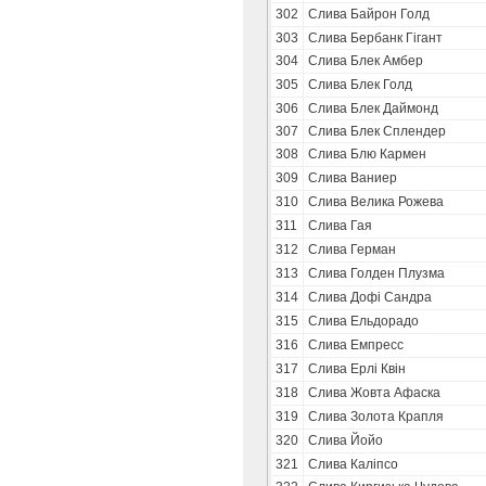
302
Слива Байрон Голд
303
Слива Бербанк Гігант
304
Слива Блек Амбер
305
Слива Блек Голд
306
Слива Блек Даймонд
307
Слива Блек Сплендер
308
Слива Блю Кармен
309
Слива Ваниер
310
Слива Велика Рожева
311
Слива Гая
312
Слива Герман
313
Слива Голден Плузма
314
Слива Дофі Сандра
315
Слива Ельдорадо
316
Слива Емпресс
317
Слива Ерлі Квін
318
Слива Жовта Афаска
319
Слива Золота Крапля
320
Слива Йойо
321
Слива Каліпсо