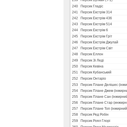
239
Персик Вулкан (Т-1)
240
Персик Гладіс
241
Персик Екстрім 314
242
Персик Екстрім 436
243
Персик Екстрім 514
244
Персик Екстрім 6
245
Персик Екстрім Гріт
246
Персик Екстрім Джулай
247
Персик Екстрім Світ
248
Персик Еллон
249
Персик Зi Ледi
250
Персик Кевіна
251
Персик Кубанський
252
Персик Онтаріо
253
Персик Плане Делішес (інж
254
Персик Плане Джем (інжирн
255
Персик Плане Сан (інжирни
256
Персик Плане Стар (инжирн
257
Персик Плане Топ (інжирний
258
Персик Ред Робін
259
Персик Роял Глорі