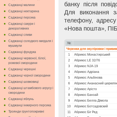
банку після пові
Саджанці малини
Для виконання з
Саджанці нектарина
Саджанці персика
телефону, адресу
Саджанці сакури і
«Нова пошта», ПІБ
декоративних
Саджанці сливи
Саджанці солодкого мигдаля i
№
мушмули
Черенки для окулiровки i приви
Саджанці фундука
1
Абрикоc Монастирський
Саджанці червоної, білої,
2
Абрикос LE 32/76
рожевої смородини
3
Абрикос NJA-19
Саджанці черешні
4
Абрикос Адріана
Саджанці чорної смородини
5
Абрикос Альбінова
Саджанці шовковиці
6
Абрикос Ананасний цюрюпін
Саджанці штамбового агрусу і
7
Абрикос Арісто
смородини
8
Абрикос Банзай
Саджанці яблунь
9
Абрикос Белла Дімола
Саджанці інжирного персика
10
Абрикос Ботсадовский
Троянди грунтопокривні
11
Абрикос Біг Ред