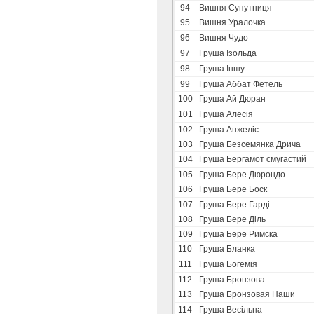
94
Вишня Супутниця
95
Вишня Уралочка
96
Вишня Чудо
97
Груша Ізольда
98
Груша Іншу
99
Груша Аббат Фетель
100
Груша Ай Дюран
101
Груша Алесія
102
Груша Анжеліс
103
Груша Безсемянка Дрича
104
Груша Бергамот смугастий
105
Груша Бере Дюрондо
106
Груша Бере Боск
107
Груша Бере Гарді
108
Груша Бере Діль
109
Груша Бере Римска
110
Груша Бланка
111
Груша Богемія
112
Груша Бронзова
113
Груша Бронзовая Наши
114
Груша Весільна