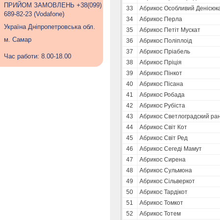
ПРИЙОМ ЗАМОВЛЕНЬ +38(099)
33
Абрикос Особливий Денісюк
689-82-23 (Vodafone)
34
Абрикос Перла
Україна Дніпропетровська обл.
35
Абрикос Петіт Мускат
м. Самар
36
Абрикос Поліплоід
37
Абрикос Пріабель
Час работи: 8.00-18.00
38
Абрикос Пріція
39
Абрикос Пінкот
40
Абрикос Пісана
41
Абрикос Робада
42
Абрикос Рубіста
43
Абрикос Светлоградский ра
44
Абрикос Світ Кот
45
Абрикос Світ Ред
46
Абрикос Сегеді Мамут
47
Абрикос Сирена
48
Абрикос Сульмона
49
Абрикос Сільверкот
50
Абрикос Тардікот
51
Абрикос Томкот
52
Абрикос Тотем