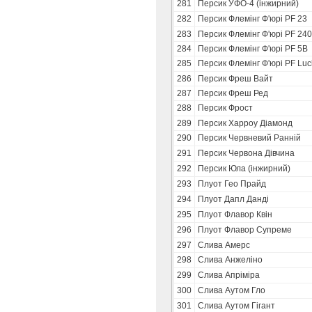
281
Персик УФО-4 (інжирний)
282
Персик Флемінг Ф'юрі PF 23
283
Персик Флемінг Ф'юрі PF 24
284
Персик Флемінг Ф'юрі PF 5В
285
Персик Флемінг Ф'юрі PF Luc
286
Персик Фреш Вайт
287
Персик Фреш Ред
288
Персик Фрост
289
Персик Харроу Діамонд
290
Персик Червневий Ранній
291
Персик Червона Дівчина
292
Персик Юла (інжирний)
293
Плуот Гео Прайд
294
Плуот Дапл Данді
295
Плуот Флавор Квін
296
Плуот Флавор Супреме
297
Слива Амерс
298
Слива Анжеліно
299
Слива Апріміра
300
Слива Аутом Гло
301
Слива Аутом Гігант