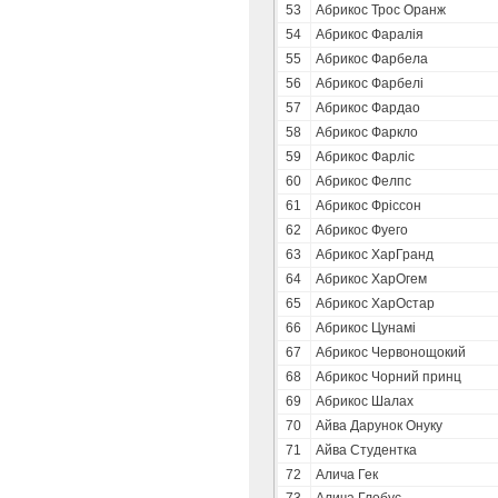
53
Абрикос Трос Оранж
54
Абрикос Фаралія
55
Абрикос Фарбела
56
Абрикос Фарбелі
57
Абрикос Фардао
58
Абрикос Фаркло
59
Абрикос Фарліс
60
Абрикос Фелпс
61
Абрикос Фріссон
62
Абрикос Фуего
63
Абрикос ХарГранд
64
Абрикос ХарОгем
65
Абрикос ХарОстар
66
Абрикос Цунамі
67
Абрикос Червонощокий
68
Абрикос Чорний принц
69
Абрикос Шалах
70
Айва Дарунок Онуку
71
Айва Студентка
72
Алича Гек