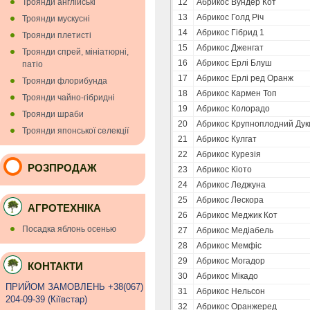
Троянди англійські
12
Абрикос Вундер Кот
13
Абрикос Голд Річ
Троянди мускуснi
14
Абрикос Гібрид 1
Троянди плетисті
15
Абрикос Дженгат
Троянди спрей, мініатюрні,
16
Абрикос Ерлі Блуш
патіо
17
Абрикос Ерлі ред Оранж
Троянди флорибунда
18
Абрикос Кармен Топ
Троянди чайно-гібридні
19
Абрикос Колорадо
Троянди шраби
20
Абрикос Крупноплодний Дук
Троянди японської селекції
21
Абрикос Кулгат
22
Абрикос Курезія
РОЗПРОДАЖ
23
Абрикос Кіото
24
Абрикос Леджуна
25
Абрикос Лескора
АГРОТЕХНІКА
26
Абрикос Меджик Кот
Посадка яблонь осенью
27
Абрикос Медіабель
28
Абрикос Мемфіс
29
Абрикос Могадор
КОНТАКТИ
30
Абрикос Мікадо
ПРИЙОМ ЗАМОВЛЕНЬ +38(067)
31
Абрикос Нельсон
204-09-39 (Кiївстар)
32
Абрикос Оранжеред