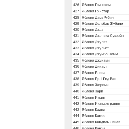
426
Яблоня Гринсхем
427
Яблоня Грінстар
428
Яблоня Дарк Рубин
429
Яблоня Дельбар Жубиле
430
Яблоня Джаз
431
Яблоня Джоника Сукрейн
432
Яблоня Джулия
433
Яблоня Джульет
434
Яблоня Джумбо Помм
435
Яблоня Джунами
436
Яблоня Динарт
437
Яблоня Елена
438
Яблоня Ерлі Ред Ван
439
Яблоня Жеромин
440
Яблоня Зари
441
Яблоня Имант
442
Яблоня Июньске ранне
443
Яблоня Кадел
444
Яблоня Камео
445
Яблоня Кандиль Синап
446
Яблоня Канзи