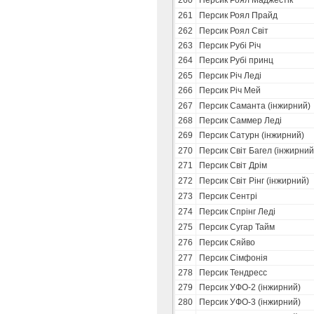
260
Персик Роял Маджестік
261
Персик Роял Прайд
262
Персик Роял Світ
263
Персик Рубі Річ
264
Персик Рубі принц
265
Персик Річ Леді
266
Персик Річ Мей
267
Персик Саманта (інжирний)
268
Персик Саммер Леді
269
Персик Сатурн (інжирний)
270
Персик Світ Багел (інжирний
271
Персик Світ Дрім
272
Персик Світ Рінг (інжирний)
273
Персик Сентрі
274
Персик Спрінг Леді
275
Персик Сугар Тайм
276
Персик Сяйво
277
Персик Сімфонія
278
Персик Тендресс
279
Персик УФО-2 (інжирний)
280
Персик УФО-3 (інжирний)