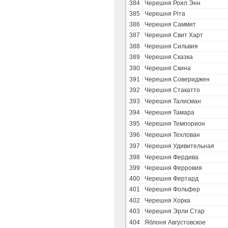
384
Черешня Роял Энн
385
Черешня Ріта
386
Черешня Саммит
387
Черешня Свит Харт
388
Черешня Сильвия
389
Черешня Сказка
390
Черешня Скина
391
Черешня Совериджен
392
Черешня Стакатто
393
Черешня Талисман
394
Черешня Тамара
395
Черешня Темпорион
396
Черешня Техлован
397
Черешня Удивительная
398
Черешня Фердива
399
Черешня Ферровия
400
Черешня Фертард
401
Черешня Фольфер
402
Черешня Хорка
403
Черешня Эрли Стар
404
Яблоня Августовское