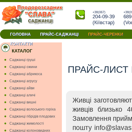
+38(067)
+38(0
204-09-39
689
(Кiївстар)
(Vo
ГОЛОВНА
ПРАЙС-САДЖАНЦІ
ПРАЙС-ЧЕРЕНКИ
окуліровки та прививки купити черенки Україна
КОНТАКТИ
КАТАЛОГ
Cаджанці грушi
ПРАЙС-ЛИСТ 
Cаджанці ожини
Саджанці абрикоса
Саджанці агрусу
Саджанці айви
Саджанці аличі
Живці заготовляю
Саджанці вишнi
живців близько 4
Саджанці волоського горіха
Саджанці гiбрiдiв плодових
Замовлення прийм
Саджанці жимолості
пошту info@slavas
Саджанці колоновидних