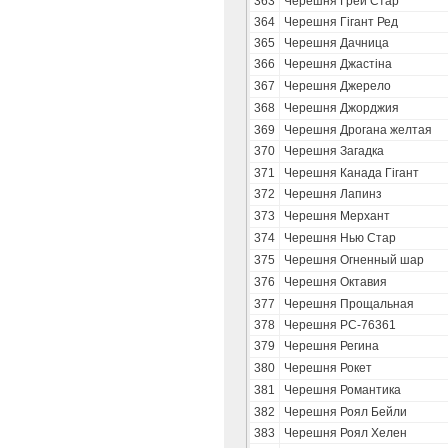
363
Черешня Грей Стар
364
Черешня Гігант Ред
365
Черешня Дачница
366
Черешня Джастіна
367
Черешня Джерело
368
Черешня Джорджия
369
Черешня Дрогана желтая
370
Черешня Загадка
371
Черешня Канада Гігант
372
Черешня Лапинз
373
Черешня Мерхант
374
Черешня Нью Стар
375
Черешня Огненный шар
376
Черешня Октавия
377
Черешня Прощальная
378
Черешня РС-76361
379
Черешня Регина
380
Черешня Рокет
381
Черешня Романтика
382
Черешня Роял Бейли
383
Черешня Роял Хелен