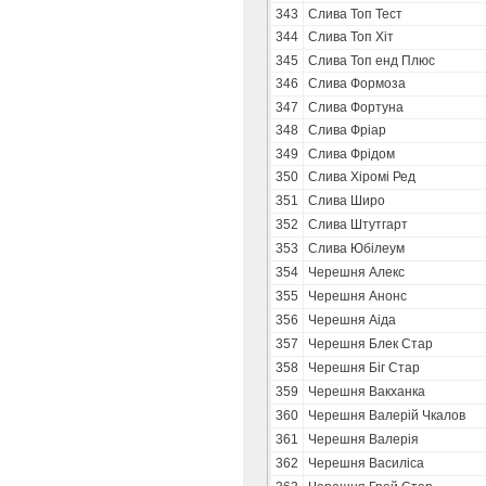
343
Слива Топ Тест
344
Слива Топ Хіт
345
Слива Топ енд Плюс
346
Слива Формоза
347
Слива Фортуна
348
Слива Фріар
349
Слива Фрідом
350
Слива Хіромі Ред
351
Слива Широ
352
Слива Штутгарт
353
Слива Юбілеум
354
Черешня Алекс
355
Черешня Анонс
356
Черешня Аіда
357
Черешня Блек Стар
358
Черешня Біг Стар
359
Черешня Вакханка
360
Черешня Валерій Чкалов
361
Черешня Валерія
362
Черешня Василіса