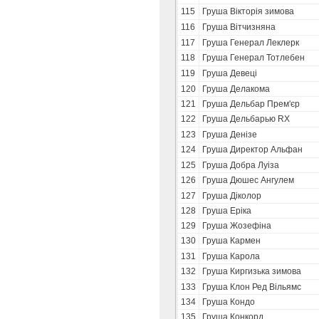
115
Груша Вікторія зимова
116
Груша Вітчизняна
117
Груша Генерал Леклерк
118
Груша Генерал Тотлебен
119
Груша Девеці
120
Груша Делакома
121
Груша Дельбар Прем'єр
122
Груша Дельбарью RX
123
Груша Денізе
124
Груша Директор Альфан
125
Груша Добра Луіза
126
Груша Дюшес Ангулем
127
Груша Діколор
128
Груша Еріка
129
Груша Жозефіна
130
Груша Кармен
131
Груша Карола
132
Груша Киргизька зимова
133
Груша Клон Ред Вільямс
134
Груша Кондо
135
Груша Конкорд