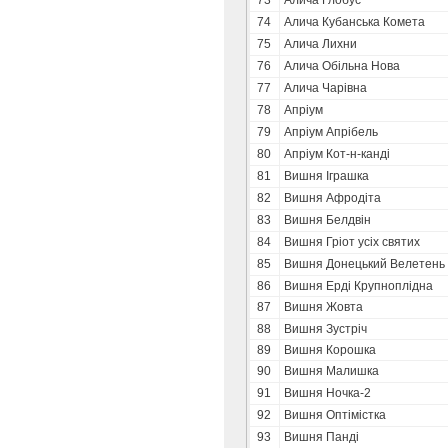
73
Алича Глобус
74
Алича Кубанська Комета
75
Алича Лихни
76
Алича Обільна Нова
77
Алича Чарівна
78
Апріум
79
Апріум Апрібель
80
Апріум Кот-н-канді
81
Вишня Іграшка
82
Вишня Афродіта
83
Вишня Белдвін
84
Вишня Гріот усіх святих
85
Вишня Донецький Велетень
86
Вишня Ерді Крупноплідна
87
Вишня Жовта
88
Вишня Зустріч
89
Вишня Корошка
90
Вишня Малишка
91
Вишня Ночка-2
92
Вишня Оптімістка
93
Вишня Панді