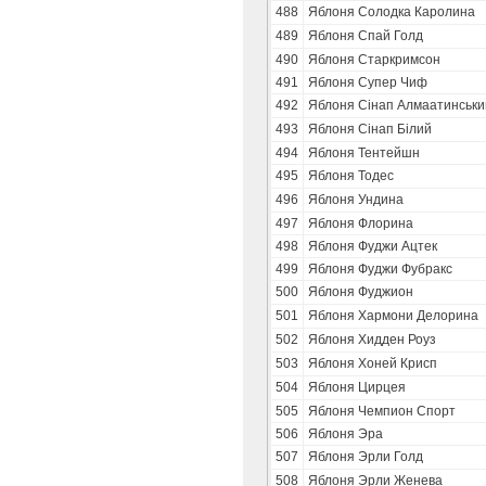
488
Яблоня Солодка Каролина
489
Яблоня Спай Голд
490
Яблоня Старкримсон
491
Яблоня Супер Чиф
492
Яблоня Сінап Алмаатинськи
493
Яблоня Сінап Білий
494
Яблоня Тентейшн
495
Яблоня Тодес
496
Яблоня Ундина
497
Яблоня Флорина
498
Яблоня Фуджи Ацтек
499
Яблоня Фуджи Фубракс
500
Яблоня Фуджион
501
Яблоня Хармони Делорина
502
Яблоня Хидден Роуз
503
Яблоня Хоней Крисп
504
Яблоня Цирцея
505
Яблоня Чемпион Спорт
506
Яблоня Эра
507
Яблоня Эрли Голд
508
Яблоня Эрли Женева