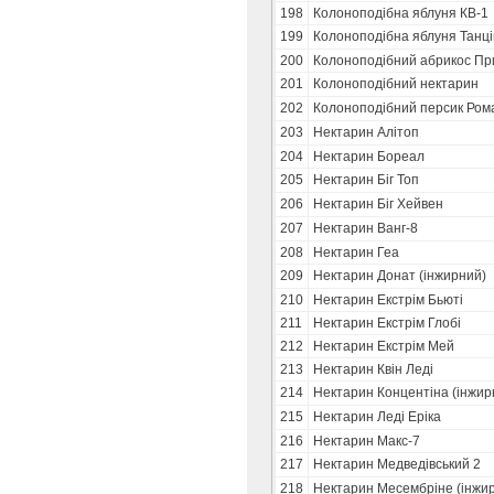
198
Колоноподібна яблуня КВ-1
199
Колоноподібна яблуня Танц
200
Колоноподібний абрикос Пр
201
Колоноподібний нектарин
202
Колоноподібний персик Ром
203
Нектарин Алітоп
204
Нектарин Бореал
205
Нектарин Біг Топ
206
Нектарин Біг Хейвен
207
Нектарин Ванг-8
208
Нектарин Геа
209
Нектарин Донат (інжирний)
210
Нектарин Екстрім Бьюті
211
Нектарин Екстрім Глобі
212
Нектарин Екстрім Мей
213
Нектарин Квін Леді
214
Нектарин Концентіна (інжир
215
Нектарин Леді Еріка
216
Нектарин Макс-7
217
Нектарин Медведівський 2
218
Нектарин Месембріне (інжи